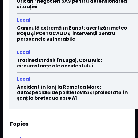
Uricani; negocieri SAS pentru detensionarea
situației
Local
Caniculă extremă în Banat: avertizări meteo
ROȘU și PORTOCALIU și intervenții pentru
persoanele vulnerabile
Local
Trotinetist rănit în Lugoj, Cotu Mic:
circumstanțe ale accidentului
Local
Accident în lanț la Remetea Mare:
autospecială de poliție lovită și proiectată în
șanț la breteaua spre A1
Topics