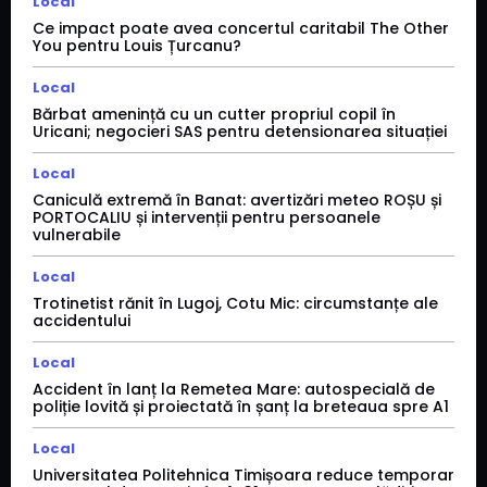
Local
Ce impact poate avea concertul caritabil The Other
You pentru Louis Țurcanu?
Local
Bărbat amenință cu un cutter propriul copil în
Uricani; negocieri SAS pentru detensionarea situației
Local
Caniculă extremă în Banat: avertizări meteo ROȘU și
PORTOCALIU și intervenții pentru persoanele
vulnerabile
Local
Trotinetist rănit în Lugoj, Cotu Mic: circumstanțe ale
accidentului
Local
Accident în lanț la Remetea Mare: autospecială de
poliție lovită și proiectată în șanț la breteaua spre A1
Local
Universitatea Politehnica Timișoara reduce temporar