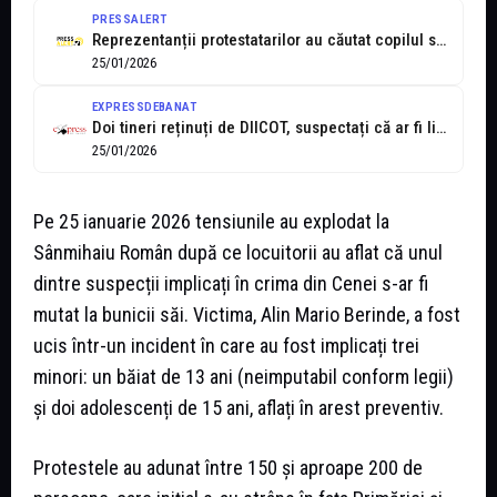
PRESSALERT
Reprezentanții protestatarilor au căutat copilul suspect de crimă în casa bunicilor. L-au...
25/01/2026
EXPRESSDEBANAT
Doi tineri reținuți de DIICOT, suspectați că ar fi livrat droguri ucigașilor...
25/01/2026
Pe 25 ianuarie 2026 tensiunile au explodat la
Sânmihaiu Român după ce locuitorii au aflat că unul
dintre suspecții implicați în crima din Cenei s-ar fi
mutat la bunicii săi. Victima, Alin Mario Berinde, a fost
ucis într-un incident în care au fost implicați trei
minori: un băiat de 13 ani (neimputabil conform legii)
și doi adolescenți de 15 ani, aflați în arest preventiv.
Protestele au adunat între 150 și aproape 200 de