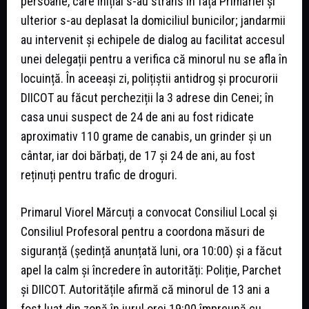
persoane, care inițial s-au strâns în fața Primăriei și
ulterior s-au deplasat la domiciliul bunicilor; jandarmii
au intervenit și echipele de dialog au facilitat accesul
unei delegații pentru a verifica că minorul nu se afla în
locuință. În aceeași zi, polițiștii antidrog și procurorii
DIICOT au făcut percheziții la 3 adrese din Cenei; în
casa unui suspect de 24 de ani au fost ridicate
aproximativ 110 grame de canabis, un grinder și un
cântar, iar doi bărbați, de 17 și 24 de ani, au fost
reținuți pentru trafic de droguri.
Primarul Viorel Mărcuți a convocat Consiliul Local și
Consiliul Profesoral pentru a coordona măsuri de
siguranță (ședință anunțată luni, ora 10:00) și a făcut
apel la calm și încredere în autorități: Poliție, Parchet
și DIICOT. Autoritățile afirmă că minorul de 13 ani a
fost luat din zonă în jurul orei 19:00 împreună cu