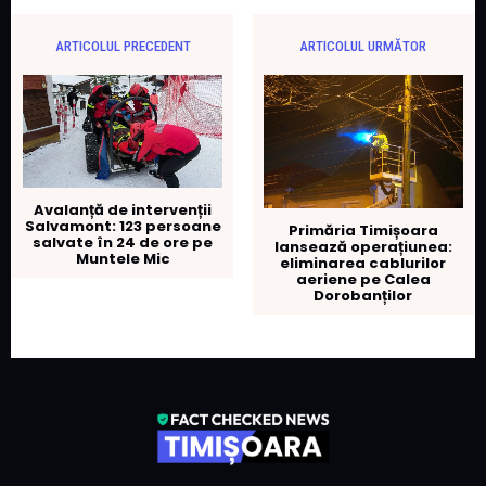
ARTICOLUL PRECEDENT
ARTICOLUL URMĂTOR
Avalanță de intervenții
Salvamont: 123 persoane
Primăria Timișoara
salvate în 24 de ore pe
lansează operațiunea:
Muntele Mic
eliminarea cablurilor
aeriene pe Calea
Dorobanților