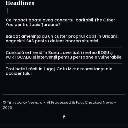
Headlines
Ce impact poate avea concertul caritabil The Other
You pentru Louis Țurcanu?
Bărbat amenință cu un cutter propriul copil în Uricani;
negocieri SAS pentru detensionarea situației
Caniculă extremă în Banat: avertizări meteo ROȘU și
PORTOCALIU și intervenții pentru persoanele vulnerabile
Trotinetist rănit în Lugoj, Cotu Mic: circumstanțe ale
accidentului
© Timisoara-News.ro - AI Processed & Fact Checked News -
2025