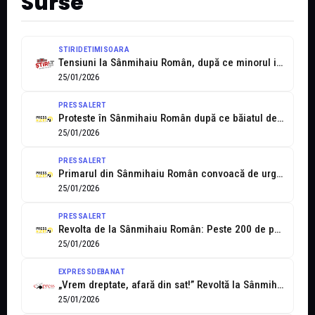
Surse
STIRIDETIMISOARA
Tensiuni la Sânmihaiu Român, după ce minorul implicat în crima de la...
25/01/2026
PRESSALERT
Proteste în Sânmihaiu Român după ce băiatul de 13 ani care și-a...
25/01/2026
PRESSALERT
Primarul din Sânmihaiu Român convoacă de urgență consiliul local și consiliul profesoral,...
25/01/2026
PRESSALERT
Revolta de la Sânmihaiu Român: Peste 200 de persoane, la casa bunicilor...
25/01/2026
EXPRESSDEBANAT
„Vrem dreptate, afară din sat!” Revoltă la Sânmihaiu Român după mutarea minorului...
25/01/2026