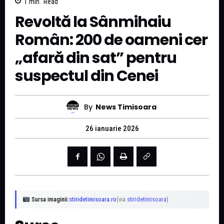
1
min.
Read
Revoltă la Sânmihaiu
Român: 200 de oameni cer
„afară din sat” pentru
suspectul din Cenei
By
News Timisoara
26 ianuarie 2026
Sursa imaginii:
stiridetimisoara.ro
(via
stiridetimisoara
)