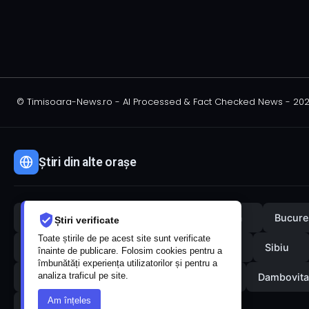
© Timisoara-News.ro - AI Processed & Fact Checked News - 20
Știri din alte orașe
Iași
Cluj
Bistrița
Constanța
Bucure
Știri verificate
Toate știrile de pe acest site sunt verificate
Neamț
Galați
Mureș
Ilfov
Sibiu
înainte de publicare. Folosim cookies pentru a
îmbunătăți experiența utilizatorilor și pentru a
analiza traficul pe site.
Braila
Calarasi
Caras-Severin
Dambovita
Am înțeles
Szekelyhir
Kovasna