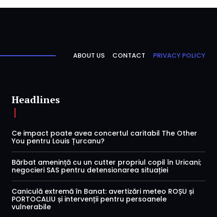
ABOUT US
CONTACT
PRIVACY POLICY
Headlines
Ce impact poate avea concertul caritabil The Other
You pentru Louis Țurcanu?
Bărbat amenință cu un cutter propriul copil în Uricani;
negocieri SAS pentru detensionarea situației
Caniculă extremă în Banat: avertizări meteo ROȘU și
PORTOCALIU și intervenții pentru persoanele
vulnerabile