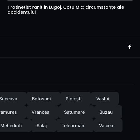
Trotinetist rănit în Lugoj, Cotu Mic: circumstanțe ale
accidentului
Suceava
Botoșani
Ploiești
Vaslui
ramures
Vrancea
Satumare
Buzau
Mehedinti
Salaj
Teleorman
Valcea