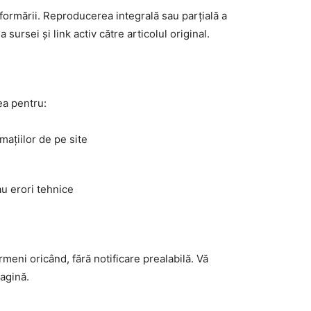
nformării. Reproducerea integrală sau parțială a
ursei și link activ către articolul original.
a pentru:
rmațiilor de pe site
au erori tehnice
meni oricând, fără notificare prealabilă. Vă
agină.