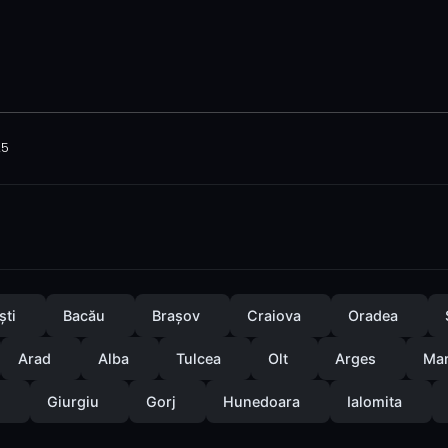
25
ști
Bacău
Brașov
Craiova
Oradea
Arad
Alba
Tulcea
Olt
Arges
Ma
Giurgiu
Gorj
Hunedoara
Ialomita