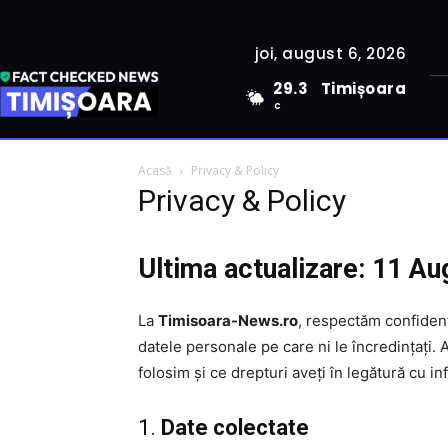
joi, august 6, 2026
29.3
Timișoara
C
Acasă
Privacy & Policy
Privacy & Policy
Ultima actualizare: 11 A
La
Timisoara-News.ro
, respectăm confidenț
datele personale pe care ni le încredințați. 
folosim și ce drepturi aveți în legătură cu in
1.
Date colectate