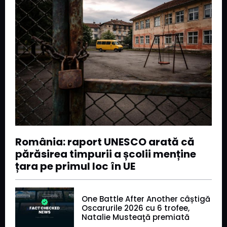
România: raport UNESCO arată că
părăsirea timpurii a școlii menține
țara pe primul loc în UE
One Battle After Another câștigă
Oscarurile 2026 cu 6 trofee,
Natalie Musteaţă premiată