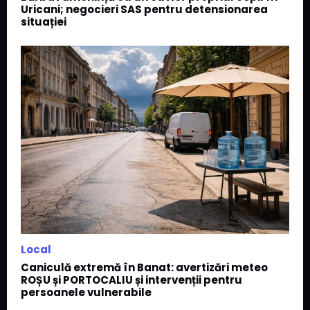
Uricani; negocieri SAS pentru detensionarea
situației
Local
Caniculă extremă în Banat: avertizări meteo
ROȘU și PORTOCALIU și intervenții pentru
persoanele vulnerabile