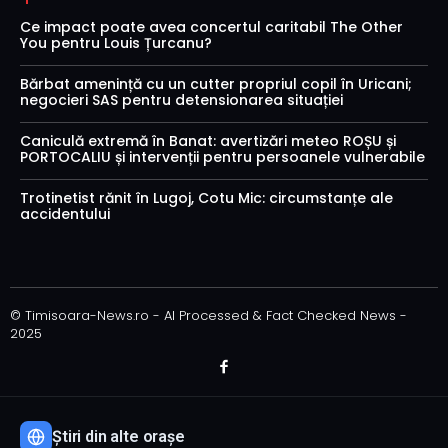
Ce impact poate avea concertul caritabil The Other
You pentru Louis Țurcanu?
Bărbat amenință cu un cutter propriul copil în Uricani;
negocieri SAS pentru detensionarea situației
Caniculă extremă în Banat: avertizări meteo ROȘU și
PORTOCALIU și intervenții pentru persoanele vulnerabile
Trotinetist rănit în Lugoj, Cotu Mic: circumstanțe ale
accidentului
© Timisoara-News.ro - AI Processed & Fact Checked News -
2025
Știri din alte orașe