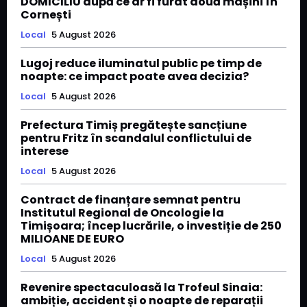
DOMICILIU după ce ar fi furat două mașini în
Cornești
Local
5 August 2026
Lugoj reduce iluminatul public pe timp de
noapte: ce impact poate avea decizia?
Local
5 August 2026
Prefectura Timiș pregătește sancțiune
pentru Fritz în scandalul conflictului de
interese
Local
5 August 2026
Contract de finanțare semnat pentru
Institutul Regional de Oncologie la
Timișoara; încep lucrările, o investiție de 250
MILIOANE DE EURO
Local
5 August 2026
Revenire spectaculoasă la Trofeul Sinaia:
ambiție, accident și o noapte de reparații