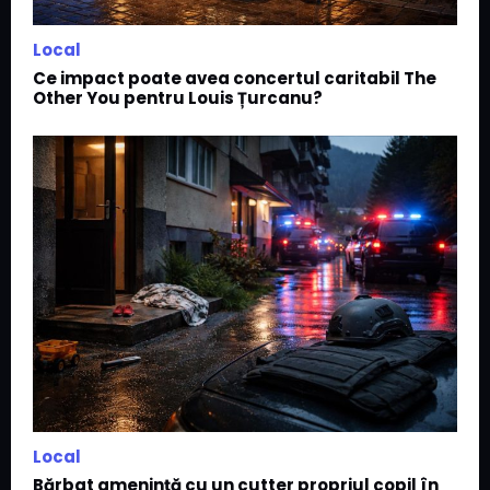
Local
Ce impact poate avea concertul caritabil The
Other You pentru Louis Țurcanu?
Local
Bărbat amenință cu un cutter propriul copil în