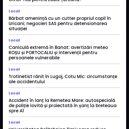
Local
Bărbat amenință cu un cutter propriul copil în
Uricani; negocieri SAS pentru detensionarea
situației
Local
Caniculă extremă în Banat: avertizări meteo
ROȘU și PORTOCALIU și intervenții pentru
persoanele vulnerabile
Local
Trotinetist rănit în Lugoj, Cotu Mic: circumstanțe
ale accidentului
Local
Accident în lanț la Remetea Mare: autospecială
de poliție lovită și proiectată în șanț la breteaua
spre A1
Local