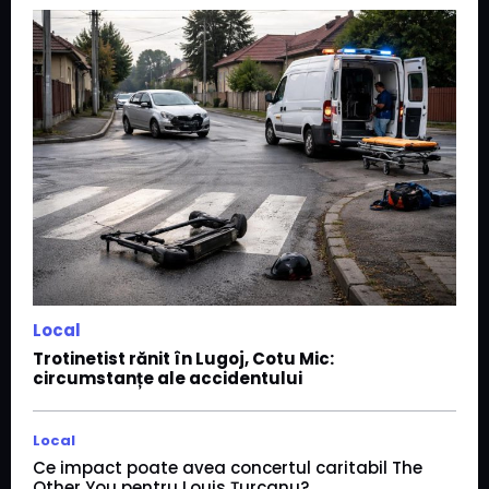
Local
Trotinetist rănit în Lugoj, Cotu Mic:
circumstanțe ale accidentului
Local
Ce impact poate avea concertul caritabil The
Other You pentru Louis Țurcanu?