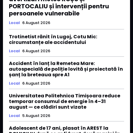
PORTOCALIU și intervenții pentru
persoanele vulnerabile
Local
6 August 2026
Trotinetist rănit în Lugoj, Cotu Mic:
circumstanțe ale accidentului
Local
6 August 2026
Accident în lanț la Remetea Mare:
autospecială de poliție lovită și proiectată în
șanț la breteaua spre A1
Local
6 August 2026
Universitatea Politehnica Timișoara reduce
temporar consumul de energie în 4–31
august — ce clădiri sunt vizate
Local
5 August 2026
Adolescent de 17 ani, plasat în AREST la