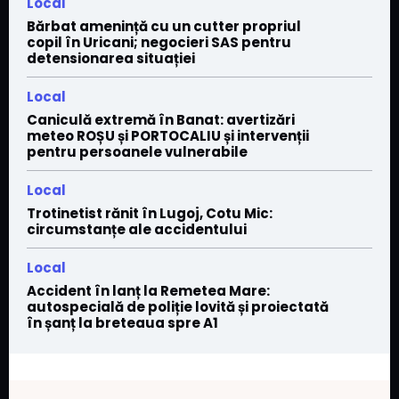
Local
Bărbat amenință cu un cutter propriul
copil în Uricani; negocieri SAS pentru
detensionarea situației
Local
Caniculă extremă în Banat: avertizări
meteo ROȘU și PORTOCALIU și intervenții
pentru persoanele vulnerabile
Local
Trotinetist rănit în Lugoj, Cotu Mic:
circumstanțe ale accidentului
Local
Accident în lanț la Remetea Mare:
autospecială de poliție lovită și proiectată
în șanț la breteaua spre A1