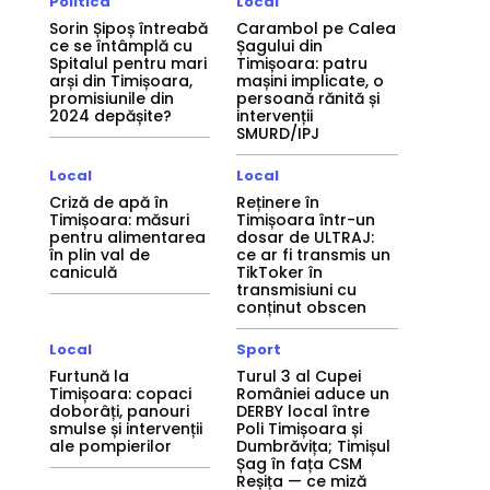
Politica
Local
Sorin Șipoș întreabă
Carambol pe Calea
ce se întâmplă cu
Șagului din
Spitalul pentru mari
Timișoara: patru
arși din Timișoara,
mașini implicate, o
promisiunile din
persoană rănită și
2024 depășite?
intervenții
SMURD/IPJ
Local
Local
Criză de apă în
Reținere în
Timișoara: măsuri
Timișoara într-un
pentru alimentarea
dosar de ULTRAJ:
în plin val de
ce ar fi transmis un
caniculă
TikToker în
transmisiuni cu
conținut obscen
Local
Sport
Furtună la
Turul 3 al Cupei
Timișoara: copaci
României aduce un
doborâți, panouri
DERBY local între
smulse și intervenții
Poli Timișoara și
ale pompierilor
Dumbrăvița; Timișul
Șag în fața CSM
Reșița — ce miză