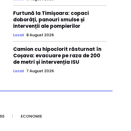
Furtună la Timișoara: copaci
doborâți, panouri smulse și
intervenții ale pompierilor
Local
8 August 2026
Camion cu hipoclorit răsturnat în
Coșava: evacuare pe raza de 200
de metri și intervenția ISU
Local
7 August 2026
SS
ECONOMIE