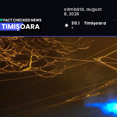
sâmbătă, august
8, 2026
30.1
Timișoara
C