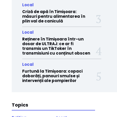
Local
Criză de apă în Timișoara:
măsuri pentru alimentarea în
plin val de caniculă
Local
Reținere în Timișoara într-un
dosar de ULTRAJ: ce ar fi
transmis un TikToker în
transmisiuni cu conținut obscen
Local
Furtună la Timișoara: copaci
doborâți, panouri smulse și
intervenții ale pompierilor
Topics