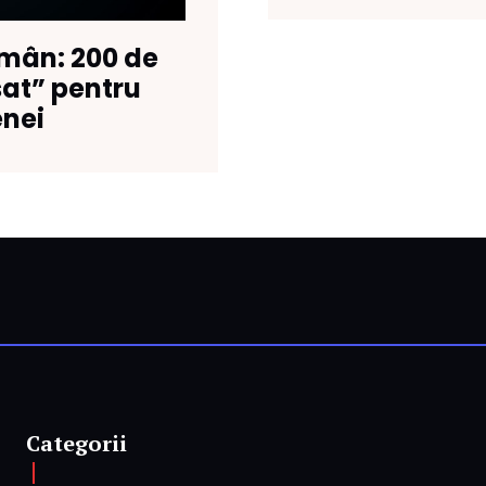
mân: 200 de
sat” pentru
enei
Categorii