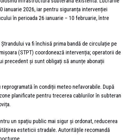
folosind infrastructura subterană existentă. Lucrările
0 ianuarie 2026, iar pentru siguranța intervenției
cului în perioada 26 ianuarie – 10 februarie, între
Ștrandului va fi închisă prima bandă de circulație pe
Timișoara (STPT) coordonează intervenția; operatorii de
lui precedent și sunt obligați să anunțe abonații
i reprogramată în condiții meteo nefavorabile. După
 zone planificate pentru trecerea cablurilor în subteran
vița.
ntru un spațiu public mai sigur și ordonat, reducerea
ătățirea esteticii stradale. Autoritățile recomandă
 nocturne.