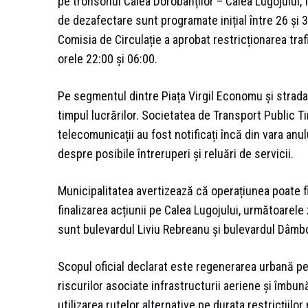
pe tronsonul Calea Dorobanților – Calea Lugojului, 
de dezafectare sunt programate inițial între 26 și 3
Comisia de Circulație a aprobat restricționarea trafi
orele 22:00 și 06:00.
Pe segmentul dintre Piața Virgil Economu și strada 
timpul lucrărilor. Societatea de Transport Public 
telecomunicații au fost notificați încă din vara anu
despre posibile întreruperi și reluări de servicii.
Municipalitatea avertizează că operațiunea poate f
finalizarea acțiunii pe Calea Lugojului, următoarele
sunt bulevardul Liviu Rebreanu și bulevardul Dâmbo
Scopul oficial declarat este regenerarea urbană pe
riscurilor asociate infrastructurii aeriene și îmbun
utilizarea rutelor alternative pe durata restricțiilor