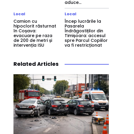
aduce...
Local
Local
Camion cu
Încep lucrările la
hipoclorit răsturnat
Pasarela
în Coșava:
Îndrăgostiților din
evacuare pe raza
Timișoara: accesul
de 200 de metri și
spre Parcul Copiilor
intervenția ISU
va fi restricționat
Related Articles