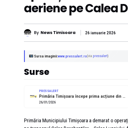
aeriene pe Calea D
By
News Timisoara
26 ianuarie 2026
Sursa imaginii:
www.pressalert.ro
(via
pressalert
)
Surse
PRESSALERT
Primăria Timișoara începe prima acțiune din 2026 pentru eliminarea cablurilor aeriene ilegale....
26/01/2026
Primăria Municipiului Timișoara a demarat o operați