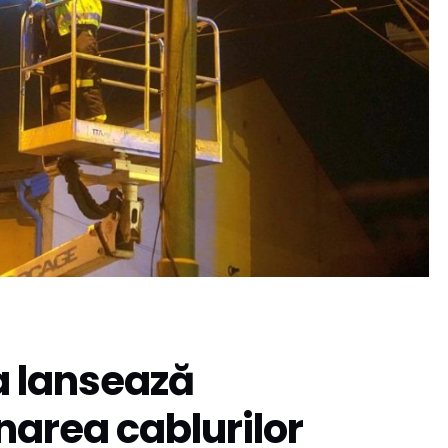
a lansează
narea cablurilor