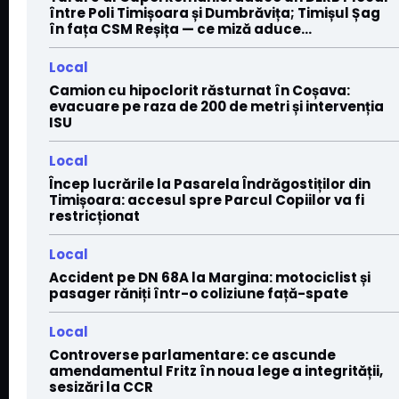
între Poli Timișoara și Dumbrăvița; Timișul Șag
în fața CSM Reșița — ce miză aduce...
Local
Camion cu hipoclorit răsturnat în Coșava:
evacuare pe raza de 200 de metri și intervenția
ISU
Local
Încep lucrările la Pasarela Îndrăgostiților din
Timișoara: accesul spre Parcul Copiilor va fi
restricționat
Local
Accident pe DN 68A la Margina: motociclist și
pasager răniți într-o coliziune față-spate
Local
Controverse parlamentare: ce ascunde
amendamentul Fritz în noua lege a integrității,
sesizări la CCR