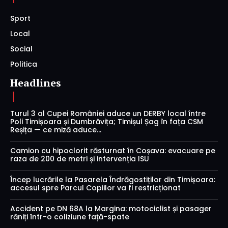
Sport
Local
Social
Politica
Headlines
Turul 3 al Cupei României aduce un DERBY local între
Poli Timișoara și Dumbrăvița; Timișul Șag în fața CSM
Reșița — ce miză aduce...
Camion cu hipoclorit răsturnat în Coșava: evacuare pe
raza de 200 de metri și intervenția ISU
Încep lucrările la Pasarela Îndrăgostiților din Timișoara:
accesul spre Parcul Copiilor va fi restricționat
Accident pe DN 68A la Margina: motociclist și pasager
răniți într-o coliziune față-spate