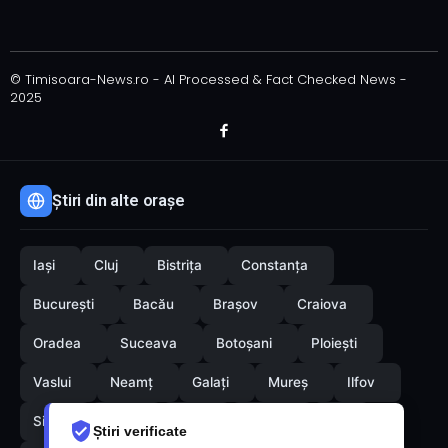
© Timisoara-News.ro - AI Processed & Fact Checked News -
2025
Știri din alte orașe
Iași
Cluj
Bistrița
Constanța
București
Bacău
Brașov
Craiova
Oradea
Suceava
Botoșani
Ploiești
Vaslui
Neamț
Galați
Mureș
Ilfov
Sibiu
Arad
Alba
Tulcea
Olt
Știri verificate