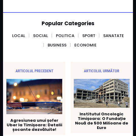
Popular Categories
LOCAL
SOCIAL
POLITICA
SPORT
SANATATE
BUSINESS
ECONOMIE
ARTICOLUL PRECEDENT
ARTICOLUL URMĂTOR
Institutul Oncologic
Timișoara: O Fundație
Agresiunea unui șofer
Nouă de 500 Milioane de
Uber la Timișoara: Detalii
Euro
șocante dezvăluite!