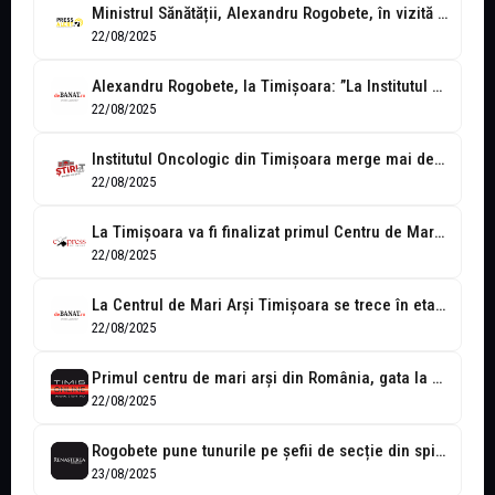
Ministrul Sănătății, Alexandru Rogobete, în vizită la Timișoara. Verificări pe șantierele a...
22/08/2025
Alexandru Rogobete, la Timișoara: ”La Institutul Oncologic construcția va continua, fiind disponibile...
22/08/2025
Institutul Oncologic din Timișoara merge mai departe, dar nu cu bani din...
22/08/2025
La Timișoara va fi finalizat primul Centru de Mari Arși din România,...
22/08/2025
La Centrul de Mari Arși Timișoara se trece în etapa dotării cu...
22/08/2025
Primul centru de mari arși din România, gata la Timișoara în acest...
22/08/2025
Rogobete pune tunurile pe șefii de secție din spitale: criterii clare și...
23/08/2025