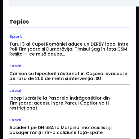
Topics
Sport
Turul 3 al Cupei României aduce un DERBY local între
Poli Timișoara și Dumbrăvița; Timișul Șag în fața CSM
Reșița — ce miză aduce...
Local
Camion cu hipoclorit răsturnat în Coșava: evacuare
pe raza de 200 de metri și intervenția ISU
Local
Încep lucrările la Pasarela Îndrăgostiților din
Timișoara: accesul spre Parcul Copiilor va fi
restricționat
Local
Accident pe DN 68A la Margina: motociclist și
pasager răniți într-o coliziune față-spate