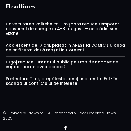
Headlines
Universitatea Politehnica Timișoara reduce temporar
consumul de energie în 4–31 august — ce clădiri sunt
vizate
Adolescent de 17 ani, plasat în AREST la DOMICILIU după
ce ar fi furat două mașini în Cornești
Lugoj reduce iluminatul public pe timp de noapte: ce
impact poate avea decizia?
Prefectura Timiș pregătește sancțiune pentru Fritz în
scandalul conflictului de interese
© Timisoara-News.ro - AI Processed & Fact Checked News -
2025