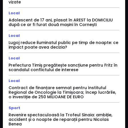
vizate
Local
Adolescent de 17 ani, plasat în AREST la DOMICILIU
după ce ar fi furat două mașini în Cornești
Local
Lugoj reduce iluminatul public pe timp de noapte: ce
impact poate avea decizia?
Local
Prefectura Timiș pregătește sancțiune pentru Fritz în
scandalul conflictului de interese
Local
Contract de finanțare semnat pentru Institutul
Regional de Oncologie la Timișoara; încep lucrările,
o investiție de 250 MILIOANE DE EURO
Sport
Revenire spectaculoasă la Trofeul Sinaia: ambiție,
accident și o noapte de reparații pentru Nicolas
Benea