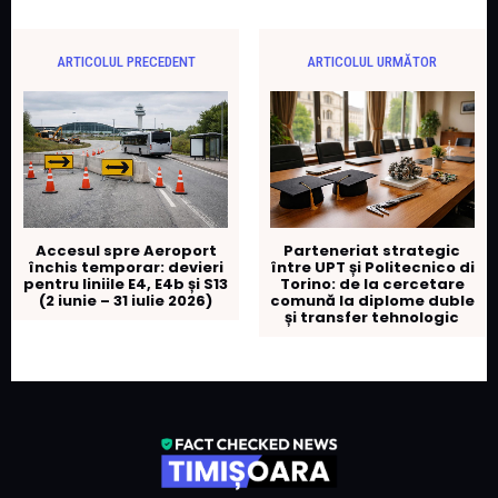
ARTICOLUL PRECEDENT
ARTICOLUL URMĂTOR
Accesul spre Aeroport
Parteneriat strategic
închis temporar: devieri
între UPT și Politecnico di
pentru liniile E4, E4b și S13
Torino: de la cercetare
(2 iunie – 31 iulie 2026)
comună la diplome duble
și transfer tehnologic