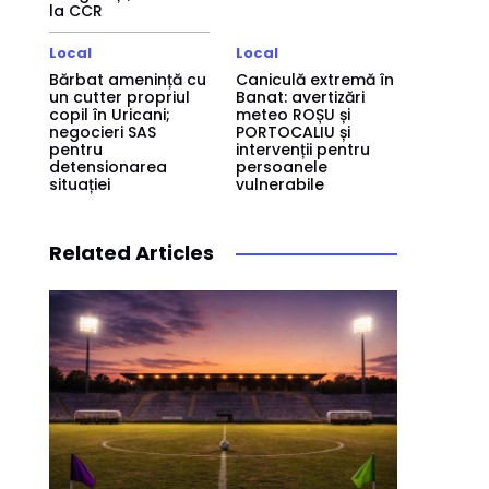
la CCR
Local
Local
Bărbat amenință cu
Caniculă extremă în
un cutter propriul
Banat: avertizări
copil în Uricani;
meteo ROȘU și
negocieri SAS
PORTOCALIU și
pentru
intervenții pentru
detensionarea
persoanele
situației
vulnerabile
Related Articles