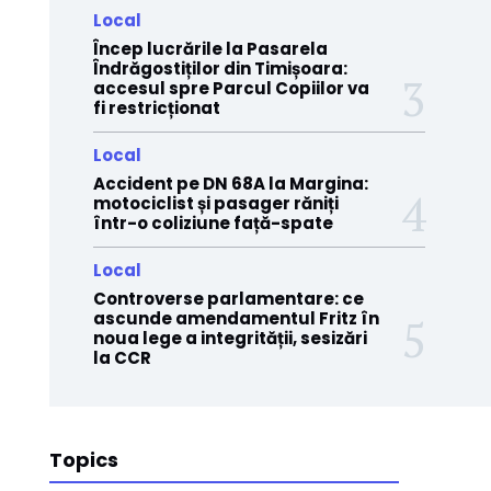
Local
Încep lucrările la Pasarela
Îndrăgostiților din Timișoara:
accesul spre Parcul Copiilor va
fi restricționat
Local
Accident pe DN 68A la Margina:
motociclist și pasager răniți
într-o coliziune față-spate
Local
Controverse parlamentare: ce
ascunde amendamentul Fritz în
noua lege a integrității, sesizări
la CCR
Topics