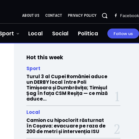
ABOUT US
CONTACT
PRIVACY POLICY
Facebook
Sport
Local
Social
Politica
Follow us
Hot this week
Sport
Turul 3 al Cupei României aduce
un DERBY local între Poli
Timișoara și Dumbrăvița; Timișul
Șag în fața CSM Reșița — ce miză
aduce...
Local
Camion cu hipoclorit răsturnat
în Coșava: evacuare pe raza de
200 de metri și intervenția ISU