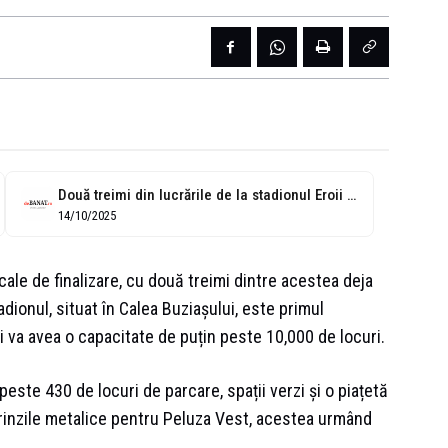
Două treimi din lucrările de la stadionul Eroii Timișoarei, executate. Au ajuns...
14/10/2025
 cale de finalizare, cu două treimi dintre acestea deja
dionul, situat în Calea Buziașului, este primul
i va avea o capacitate de puțin peste 10,000 de locuri.
este 430 de locuri de parcare, spații verzi și o piațetă
grinzile metalice pentru Peluza Vest, acestea urmând