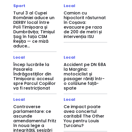
Sport
Local
Turul 3 al Cupei
Camion cu
României aduce un
hipoclorit răsturnat
DERBY local între
în Coșava:
Poli Timișoara și
evacuare pe raza
Dumbrăvița; Timișul
de 200 de metri și
Șag în fața CSM
intervenția ISU
Reșița — ce miză
aduce...
Local
Local
Încep lucrările la
Accident pe DN 68A
Pasarela
la Margina:
Îndrăgostiților din
motociclist și
Timișoara: accesul
pasager răniți într-
spre Parcul Copiilor
o coliziune față-
va fi restricționat
spate
Local
Local
Controverse
Ce impact poate
parlamentare: ce
avea concertul
ascunde
caritabil The Other
amendamentul Fritz
You pentru Louis
în noua lege a
Țurcanu?
integrității, sesizări