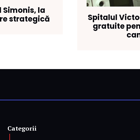
 Simonis, la
Spitalul Vict
e strategică
gratuite pe
can
Categorii