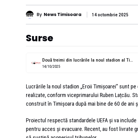
By
News Timisoara
14 octombrie 2025
Surse
Două treimi din lucrările la noul stadion al Timișoarei, finalizate
14/10/2025
Lucrările la noul stadion „Eroii Timișoarei” sunt pe
realizate, conform viceprimarului Ruben Lațcău. Sta
construit în Timișoara după mai bine de 60 de ani ș
Proiectul respectă standardele UEFA și va include p
pentru acces și evacuare. Recent, au fost livrate 
să susțină acoperișul tribunelor.