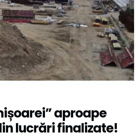
imișoarei” aproape
n lucrări finalizate!