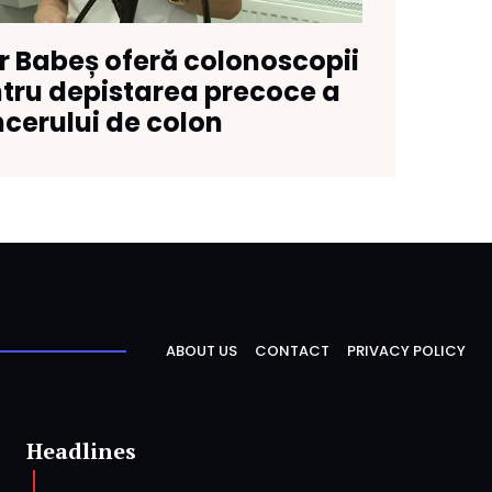
or Babeș oferă colonoscopii
ntru depistarea precoce a
cerului de colon
ABOUT US
CONTACT
PRIVACY POLICY
Headlines