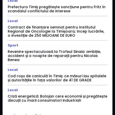
Local
Prefectura Timiș pregătește sancțiune pentru Fritz în
scandalul conflictului de interese
Local
Contract de finanțare semnat pentru Institutul
Regional de Oncologie la Timișoara; încep lucrările,
o investiție de 250 MILIOANE DE EURO
Sport
Revenire spectaculoasă la Trofeul Sinaia: ambiție,
accident și o noapte de reparații pentru Nicolas
Benea
Local
Cod roșu de caniculă în Timiș: ce măsuri iau spitalele
și autoritățile în fața valorilor de 41 DE GRADE
Local
Criză energetică: Bolojan cere economii și pregătește
discuții cu marii consumatori industriali