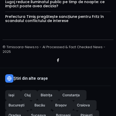
Lugoj reduce iluminatul public pe timp de noapte: ce
impact poate avea decizia?
Prefectura Timiș pregătește sancțiune pentru Fritz în
scandalul conflictului de interese
© Timisoara-News.ro - AI Processed & Fact Checked News -
2025
Știri din alte orașe
Iași
Cluj
Bistrița
Constanța
București
Bacău
Brașov
Craiova
Oradea
Suceava
Botoșani
Ploiești