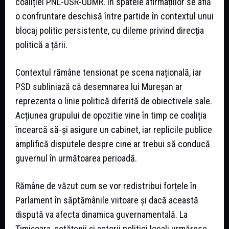
coaliției PNL-USR-UDMR. În spatele afirmațiilor se află
o confruntare deschisă între partide în contextul unui
blocaj politic persistente, cu dileme privind direcția
politică a țării.
Contextul rămâne tensionat pe scena națională, iar
PSD subliniază că desemnarea lui Mureșan ar
reprezenta o linie politică diferită de obiectivele sale.
Acțiunea grupului de opozitie vine în timp ce coaliția
încearcă să-și asigure un cabinet, iar replicile publice
amplifică disputele despre cine ar trebui să conducă
guvernul în următoarea perioadă.
Rămâne de văzut cum se vor redistribui forțele în
Parlament în săptămânile viitoare și dacă această
dispută va afecta dinamica guvernamentală. La
Timișoara, cetățenii și actorii politici locali urmăresc