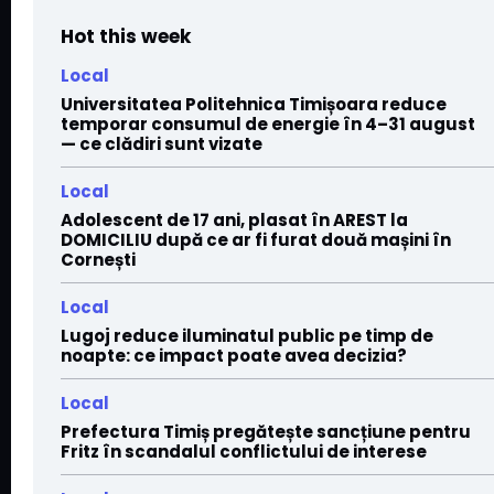
Hot this week
Local
Universitatea Politehnica Timișoara reduce
temporar consumul de energie în 4–31 august
— ce clădiri sunt vizate
Local
Adolescent de 17 ani, plasat în AREST la
DOMICILIU după ce ar fi furat două mașini în
Cornești
Local
Lugoj reduce iluminatul public pe timp de
noapte: ce impact poate avea decizia?
Local
Prefectura Timiș pregătește sancțiune pentru
Fritz în scandalul conflictului de interese