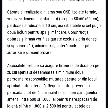
Căsuţele, realizate din lemn sau OSB, izolate termic,
vor avea dimensiuni standard (propus 80x60x60 cm),
pardoseală ridicată la 10 cm, uşi rabatabile şi cel puţin
două boluri pentru apă şi mâncare. Construcţia,
dotarea şi hrana vor fi asigurate exclusiv prin donaţii
şi sponsorizări; administraţia oferă cadrul legal,
autorizare şi monitorizare.
Asociaţiile trebuie să asigure hrănirea de două ori pe
zi, curăţenia şi desemnarea a minimum două
persoane responsabile; mutarea căsuţelor din locul
aprobat este interzisă. Regulamentul prevede o
perioadă pilot de 4 luni înaintea aplicării sancţiunilor:
amenzi între 500 şi 1.000 lei pentru nerespectări de
igienă şi între 1.800 şi 2.500 lei pentru actele de