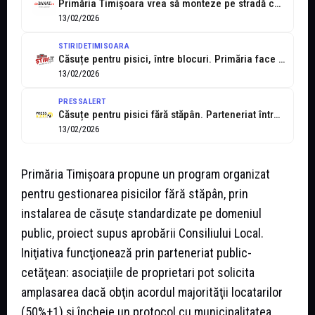
Primăria Timișoara vrea să monteze pe stradă căsuțe pentru pisicile fără stăpân
13/02/2026
STIRIDETIMISOARA
Căsuțe pentru pisici, între blocuri. Primăria face regulament, locatarii se ocupă
13/02/2026
PRESSALERT
Căsuțe pentru pisici fără stăpân. Parteneriat între Primăria Timișoara și asociațiile de...
13/02/2026
Primăria Timișoara propune un program organizat
pentru gestionarea pisicilor fără stăpân, prin
instalarea de căsuţe standardizate pe domeniul
public, proiect supus aprobării Consiliului Local.
Iniţiativa funcţionează prin parteneriat public-
cetăţean: asociaţiile de proprietari pot solicita
amplasarea dacă obţin acordul majorităţii locatarilor
(50%+1) şi încheie un protocol cu municipalitatea.