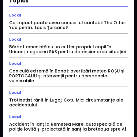
Topics
Local
Ce impact poate avea concertul caritabil The Other
You pentru Louis Țurcanu?
Local
Bărbat amenință cu un cutter propriul copil în
Uricani; negocieri SAS pentru detensionarea situației
Local
Caniculă extremă în Banat: avertizări meteo ROȘU și
PORTOCALIU și intervenții pentru persoanele
vulnerabile
Local
Trotinetist rănit în Lugoj, Cotu Mic: circumstanțe ale
accidentului
Local
Accident în lanț la Remetea Mare: autospecială de
poliție lovită și proiectată în șanț la breteaua spre A1