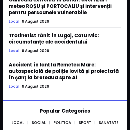
meteo ROȘU și PORTOCALIU și intervenții
pentru persoanele vulnerabile
Local
6 August 2026
Trotinetist rănit în Lugoj, Cotu Mic:
circumstanțe ale accidentului
Local
6 August 2026
Accident în lanț la Remetea Mare:
autospecială de poliție lovită și proiectată
în șanț la breteaua spre A1
Local
6 August 2026
Popular Categories
LOCAL
SOCIAL
POLITICA
SPORT
SANATATE