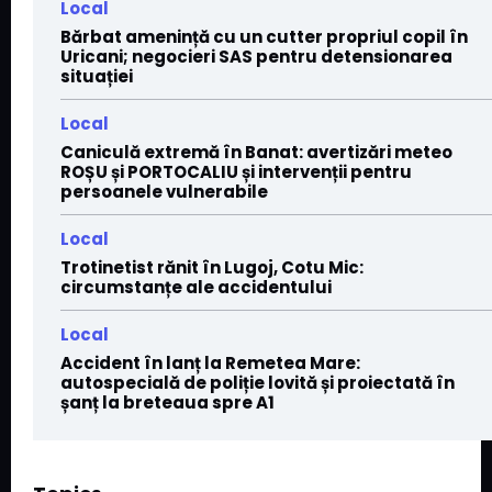
Local
Bărbat amenință cu un cutter propriul copil în
Uricani; negocieri SAS pentru detensionarea
situației
Local
Caniculă extremă în Banat: avertizări meteo
ROȘU și PORTOCALIU și intervenții pentru
persoanele vulnerabile
Local
Trotinetist rănit în Lugoj, Cotu Mic:
circumstanțe ale accidentului
Local
Accident în lanț la Remetea Mare:
autospecială de poliție lovită și proiectată în
șanț la breteaua spre A1