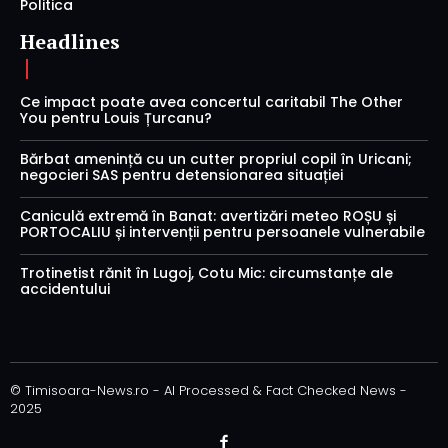
Politica
Headlines
Ce impact poate avea concertul caritabil The Other
You pentru Louis Țurcanu?
Bărbat amenință cu un cutter propriul copil în Uricani;
negocieri SAS pentru detensionarea situației
Caniculă extremă în Banat: avertizări meteo ROȘU și
PORTOCALIU și intervenții pentru persoanele vulnerabile
Trotinetist rănit în Lugoj, Cotu Mic: circumstanțe ale
accidentului
© Timisoara-News.ro - AI Processed & Fact Checked News -
2025