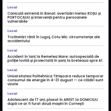
Local
Caniculă extremă în Banat: avertizări meteo ROȘU și
PORTOCALIU și intervenții pentru persoanele
vulnerabile
Local
Trotinetist rănit în Lugoj, Cotu Mic: circumstanțe ale
accidentului
Local
Accident în lanț la Remetea Mare: autospecială de
poliție lovită și proiectată în șanț la breteaua spre A1
Local
Universitatea Politehnica Timișoara reduce temporar
consumul de energie în 4–31 august — ce clădiri sunt
vizate
Local
Adolescent de 17 ani, plasat în AREST la DOMICILIU
după ce ar fi furat două mașini în Cornești