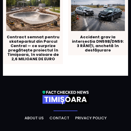
Contract semnat pentru
Accident grav la
skateparkul din Parcul
intersecția DN59B/DN59:
Central — ce surprize
3 RĂNIȚI, anchetă în
pregătește proiectul în
desfășurare
Timișoara, în valoare de
2,6 MILIOANE DE EURO
ABOUT US
CONTACT
PRIVACY POLICY