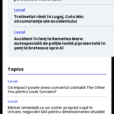
Local
Trotinetist rănit în Lugoj, Cotu Mic:
circumstanțe ale accidentului
Local
Accident în lanț la Remetea Mare:
autospecială de poliție lovită și proiectată în
șanț la breteaua spre A1
Topics
Local
Ce impact poate avea concertul caritabil The Other
You pentru Louis Țurcanu?
Local
Bărbat amenință cu un cutter propriul copil în
Uricani; negocieri SAS pentru detensionarea situației