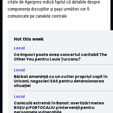
citate de Agerpres indică faptul că detaliile despre
componența discuțiilor și pașii următori vor fi
comunicate pe canalele centrale.
Hot this week
Local
Ce impact poate avea concertul caritabil The
Other You pentru Louis Țurcanu?
Local
Bărbat amenință cu un cutter propriul copil în
Uricani; negocieri SAS pentru detensionarea
situației
Local
Caniculă extremă în Banat: avertizări meteo
ROȘU și PORTOCALIU și intervenții pentru
persoanele vulnerabile