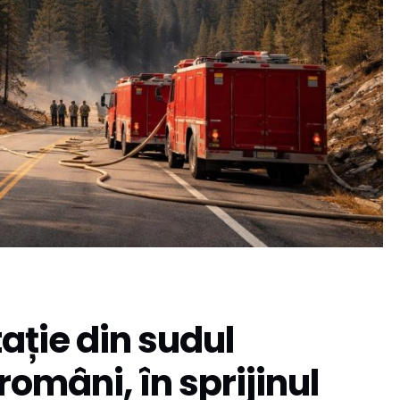
ație din sudul
români, în sprijinul