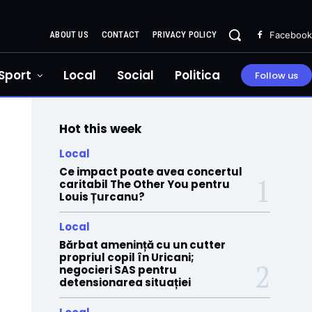
ABOUT US
CONTACT
PRIVACY POLICY
Facebook
Sport
Local
Social
Politica
Follow us
Hot this week
Local
Ce impact poate avea concertul
caritabil The Other You pentru
Louis Țurcanu?
Local
Bărbat amenință cu un cutter
propriul copil în Uricani;
negocieri SAS pentru
detensionarea situației