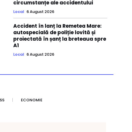
circumstanțe ale accidentului
Local
6 August 2026
Accident în lanț la Remetea Mare:
autospecială de poliție lovită și
proiectată în șanț la breteaua spre
A1
Local
6 August 2026
SS
ECONOMIE