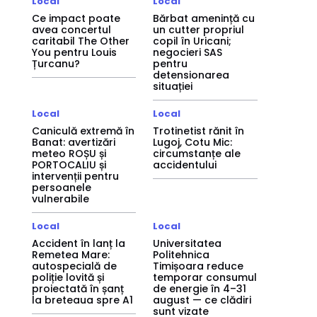
Local
Local
Ce impact poate
Bărbat amenință cu
avea concertul
un cutter propriul
caritabil The Other
copil în Uricani;
You pentru Louis
negocieri SAS
Țurcanu?
pentru
detensionarea
situației
Local
Local
Caniculă extremă în
Trotinetist rănit în
Banat: avertizări
Lugoj, Cotu Mic:
meteo ROȘU și
circumstanțe ale
PORTOCALIU și
accidentului
intervenții pentru
persoanele
vulnerabile
Local
Local
Accident în lanț la
Universitatea
Remetea Mare:
Politehnica
autospecială de
Timișoara reduce
poliție lovită și
temporar consumul
proiectată în șanț
de energie în 4–31
la breteaua spre A1
august — ce clădiri
sunt vizate