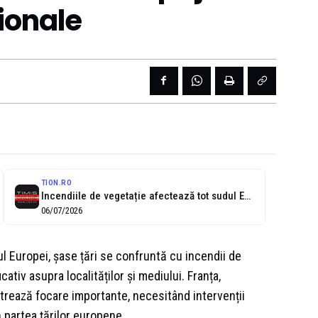
ționale
TION.RO
Incendiile de vegetație afectează tot sudul Europei. Ajută și pompierii români
06/07/2026
l Europei, șase țări se confruntă cu incendii de
ativ asupra localităților și mediului. Franța,
istrează focare importante, necesitând intervenții
n partea țărilor europene.