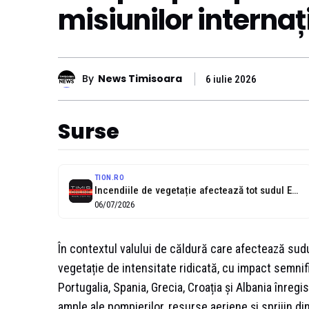
misiunilor interna
By
News Timisoara
6 iulie 2026
Surse
TION.RO
Incendiile de vegetație afectează tot sudul Europei. Ajută și pompierii români -...
06/07/2026
În contextul valului de căldură care afectează sudu
vegetație de intensitate ridicată, cu impact semnific
Portugalia, Spania, Grecia, Croația și Albania înreg
ample ale pompierilor, resurse aeriene și sprijin di