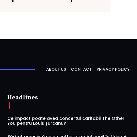
ABOUT US
CONTACT
PRIVACY POLICY
Headlines
Ce impact poate avea concertul caritabil The Other
You pentru Louis Țurcanu?
Bărbat amenință cu un cutter propriul copil în Uricani;