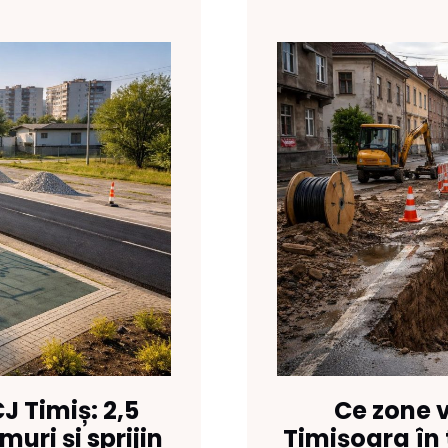
J Timiș: 2,5
Ce zone 
uri și sprijin
Timișoara în 