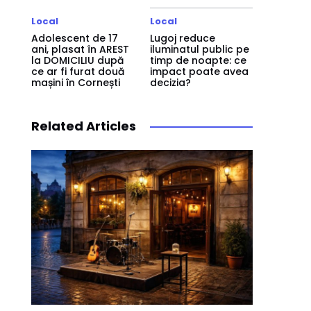
Local
Local
Adolescent de 17
Lugoj reduce
ani, plasat în AREST
iluminatul public pe
la DOMICILIU după
timp de noapte: ce
ce ar fi furat două
impact poate avea
mașini în Cornești
decizia?
Related Articles