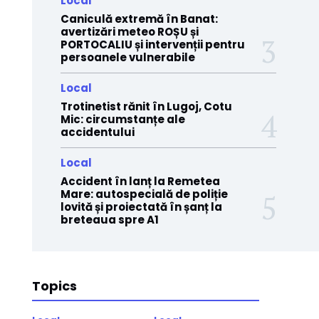
Local
Caniculă extremă în Banat:
avertizări meteo ROȘU și
PORTOCALIU și intervenții pentru
persoanele vulnerabile
Local
Trotinetist rănit în Lugoj, Cotu
Mic: circumstanțe ale
accidentului
Local
Accident în lanț la Remetea
Mare: autospecială de poliție
lovită și proiectată în șanț la
breteaua spre A1
Topics