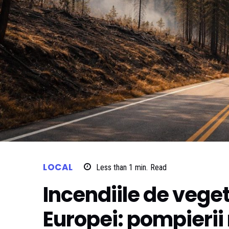
LOCAL
Less than 1
min.
Read
Incendiile de veget
Europei: pompierii 