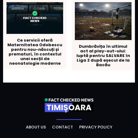
Ce servicii oferă
Maternitatea Odobescu
Dumbrăvița în ultimul
pentru nou-născuți și
act al play-out-ului:
prematuri, în contextul
luptă pentru SALVARE în
unei secții de
Liga 2 după eșecul de la
neonatologie moderne
Bacău
ABOUT US
CONTACT
PRIVACY POLICY