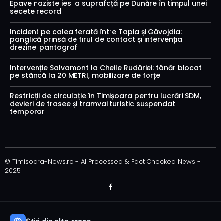
Epave naziste ies la suprafață pe Dunăre în timpul unei
secete record
Incident pe calea ferată între Tapia și Găvojdia:
panglică prinsă de firul de contact și intervenția
drezinei pantograf
Intervenție Salvamont la Cheile Rudăriei: tânăr blocat
pe stâncă la 20 METRI, mobilizare de forțe
Restricții de circulație în Timișoara pentru lucrări SDM,
devieri de trasee și tramvai turistic suspendat
temporar
© Timisoara-News.ro - AI Processed & Fact Checked News -
2025