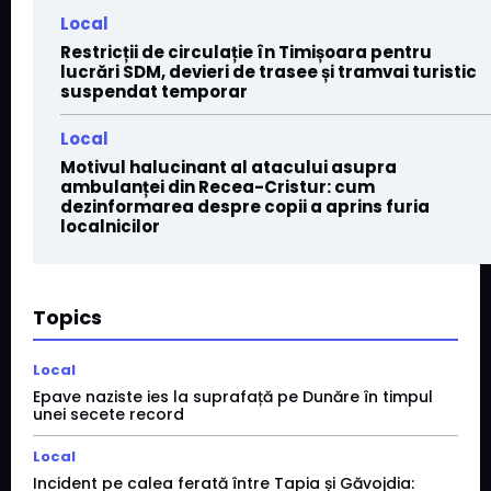
Local
Restricții de circulație în Timișoara pentru
lucrări SDM, devieri de trasee și tramvai turistic
suspendat temporar
Local
Motivul halucinant al atacului asupra
ambulanței din Recea-Cristur: cum
dezinformarea despre copii a aprins furia
localnicilor
Topics
Local
Epave naziste ies la suprafață pe Dunăre în timpul
unei secete record
Local
Incident pe calea ferată între Tapia și Găvojdia: