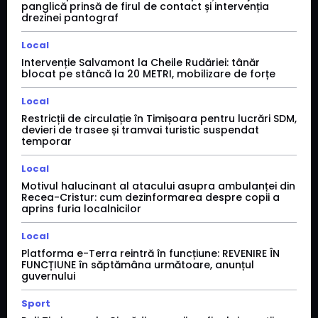
panglică prinsă de firul de contact și intervenția
drezinei pantograf
Local
Intervenție Salvamont la Cheile Rudăriei: tânăr
blocat pe stâncă la 20 METRI, mobilizare de forțe
Local
Restricții de circulație în Timișoara pentru lucrări SDM,
devieri de trasee și tramvai turistic suspendat
temporar
Local
Motivul halucinant al atacului asupra ambulanței din
Recea-Cristur: cum dezinformarea despre copii a
aprins furia localnicilor
Local
Platforma e-Terra reintră în funcțiune: REVENIRE ÎN
FUNCȚIUNE în săptămâna următoare, anunțul
guvernului
Sport