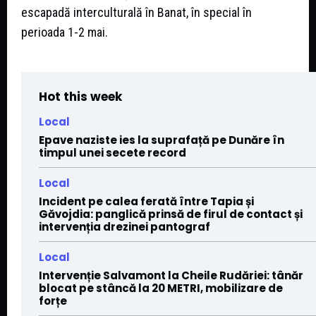
escapadă interculturală în Banat, în special în
perioada 1-2 mai.
Hot this week
Local
Epave naziste ies la suprafață pe Dunăre în
timpul unei secete record
Local
Incident pe calea ferată între Tapia și
Găvojdia: panglică prinsă de firul de contact și
intervenția drezinei pantograf
Local
Intervenție Salvamont la Cheile Rudăriei: tânăr
blocat pe stâncă la 20 METRI, mobilizare de
forțe