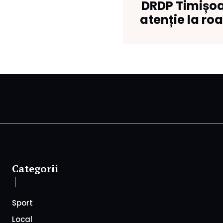
DRDP Timișoa
atenție la ro
Categorii
Sport
Local