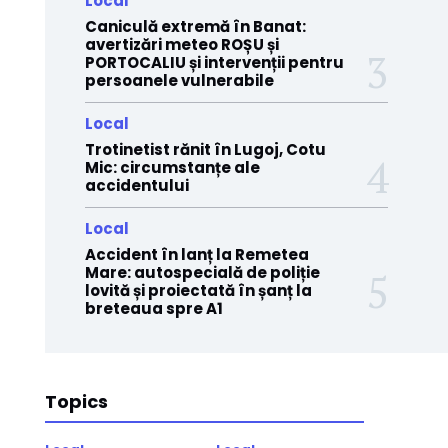
Local
Caniculă extremă în Banat:
avertizări meteo ROȘU și
PORTOCALIU și intervenții pentru
persoanele vulnerabile
Local
Trotinetist rănit în Lugoj, Cotu
Mic: circumstanțe ale
accidentului
Local
Accident în lanț la Remetea
Mare: autospecială de poliție
lovită și proiectată în șanț la
breteaua spre A1
Topics