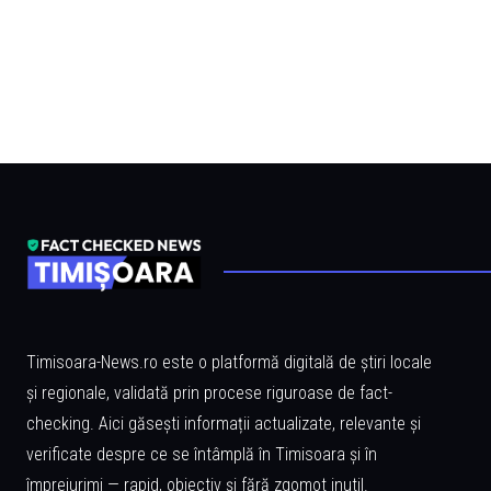
Timisoara-News.ro este o platformă digitală de știri locale
și regionale, validată prin procese riguroase de fact-
checking. Aici găsești informații actualizate, relevante și
verificate despre ce se întâmplă în Timisoara și în
împrejurimi — rapid, obiectiv și fără zgomot inutil.