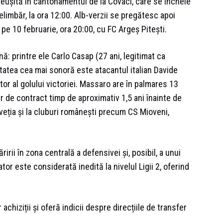
 reușită în cantonamentul de la Covaci, care se încheie
imbăr, la ora 12:00. Alb-verzii se pregătesc apoi
pe 10 februarie, ora 20:00, cu FC Argeș Pitești.
nă: printre ele Carlo Casap (27 ani, legitimat ca
utatea cea mai sonoră este atacantul italian Davide
tor al golului victoriei. Massaro are în palmares 13
iber de contract timp de aproximativ 1,5 ani înainte de
veția și la cluburi românești precum CS Mioveni,
irii în zona centrală a defensivei și, posibil, a unui
or este considerată inedită la nivelul Ligii 2, oferind
achiziții și oferă indicii despre direcțiile de transfer