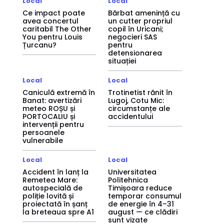
Local
Local
Ce impact poate
Bărbat amenință cu
avea concertul
un cutter propriul
caritabil The Other
copil în Uricani;
You pentru Louis
negocieri SAS
Țurcanu?
pentru
detensionarea
situației
Local
Local
Caniculă extremă în
Trotinetist rănit în
Banat: avertizări
Lugoj, Cotu Mic:
meteo ROȘU și
circumstanțe ale
PORTOCALIU și
accidentului
intervenții pentru
persoanele
vulnerabile
Local
Local
Accident în lanț la
Universitatea
Remetea Mare:
Politehnica
autospecială de
Timișoara reduce
poliție lovită și
temporar consumul
proiectată în șanț
de energie în 4–31
la breteaua spre A1
august — ce clădiri
sunt vizate