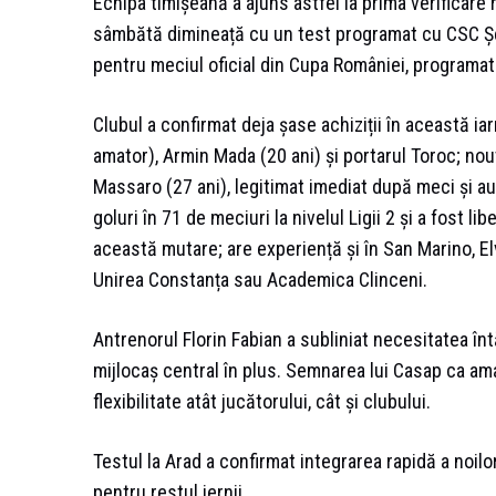
Echipa timișeană a ajuns astfel la prima verificare
sâmbătă dimineață cu un test programat cu CSC Șel
pentru meciul oficial din Cupa României, programat 
Clubul a confirmat deja șase achiziții în această iar
amator), Armin Mada (20 ani) și portarul Toroc; no
Massaro (27 ani), legitimat imediat după meci și au
goluri în 71 de meciuri la nivelul Ligii 2 și a fost l
această mutare; are experiență și în San Marino, El
Unirea Constanța sau Academica Clinceni.
Antrenorul Florin Fabian a subliniat necesitatea întăr
mijlocaș central în plus. Semnarea lui Casap ca amat
flexibilitate atât jucătorului, cât și clubului.
Testul la Arad a confirmat integrarea rapidă a noilor 
pentru restul iernii.