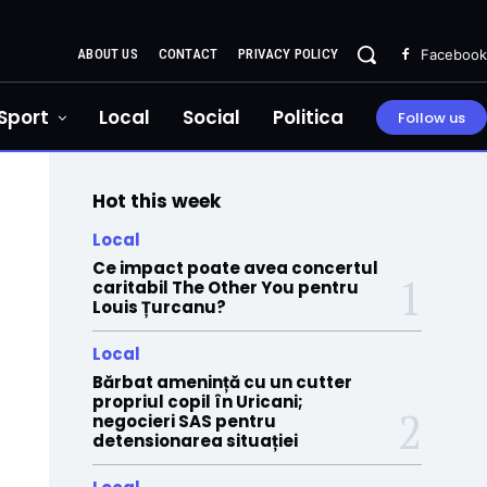
ABOUT US
CONTACT
PRIVACY POLICY
Facebook
Sport
Local
Social
Politica
Follow us
Hot this week
Local
Ce impact poate avea concertul
caritabil The Other You pentru
Louis Țurcanu?
Local
Bărbat amenință cu un cutter
propriul copil în Uricani;
negocieri SAS pentru
detensionarea situației