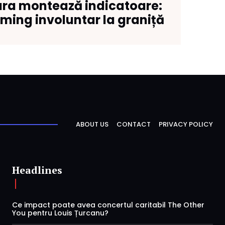
ra montează indicatoare:
aming involuntar la graniță
ABOUT US
CONTACT
PRIVACY POLICY
Headlines
Ce impact poate avea concertul caritabil The Other
You pentru Louis Țurcanu?