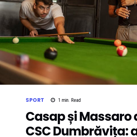
SPORT
1
min.
Read
Casap și Massaro a
CSC Dumbrăvița: a