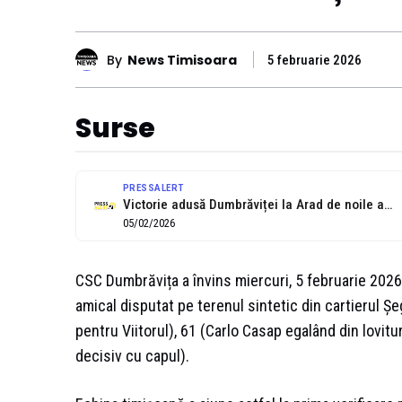
By
News Timisoara
5 februarie 2026
Surse
PRESSALERT
Victorie adusă Dumbrăviței la Arad de noile achiziții. Un italian și un...
05/02/2026
CSC Dumbrăvița a învins miercuri, 5 februarie 2026,
amical disputat pe terenul sintetic din cartierul Șe
pentru Viitorul), 61 (Carlo Casap egalând din lovitu
decisiv cu capul).