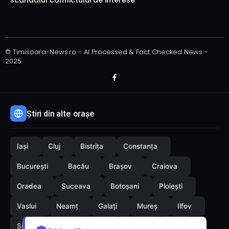
© Timisoara-News.ro - AI Processed & Fact Checked News -
2025
Știri din alte orașe
Iași
Cluj
Bistrița
Constanța
București
Bacău
Brașov
Craiova
Oradea
Suceava
Botoșani
Ploiești
Vaslui
Neamț
Galați
Mureș
Ilfov
Sibiu
Arad
Alba
Tulcea
Olt