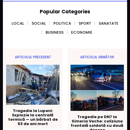
Popular Categories
LOCAL
SOCIAL
POLITICA
SPORT
SANATATE
BUSINESS
ECONOMIE
ARTICOLUL PRECEDENT
ARTICOLUL URMĂTOR
Tragedie la Lupeni:
Explozie la centrală
Tragedie pe DN7 la
termică — un bărbat de
Simeria Veche: coliziune
53 de ani mort
frontală soldată cu două
decese