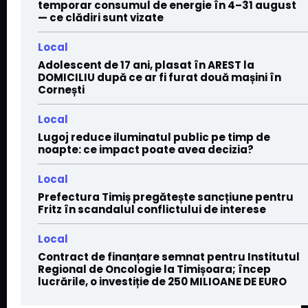
temporar consumul de energie în 4–31 august
— ce clădiri sunt vizate
Local
Adolescent de 17 ani, plasat în AREST la
DOMICILIU după ce ar fi furat două mașini în
Cornești
Local
Lugoj reduce iluminatul public pe timp de
noapte: ce impact poate avea decizia?
Local
Prefectura Timiș pregătește sancțiune pentru
Fritz în scandalul conflictului de interese
Local
Contract de finanțare semnat pentru Institutul
Regional de Oncologie la Timișoara; încep
lucrările, o investiție de 250 MILIOANE DE EURO