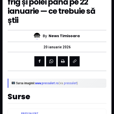
frig și polei până pe 22
ianuarie — ce trebuie să
știi
By
News Timisoara
20 ianuarie 2026
Sursa imaginii:
www.pressalert.ro
(via
pressalert
)
Surse
PRESSALERT