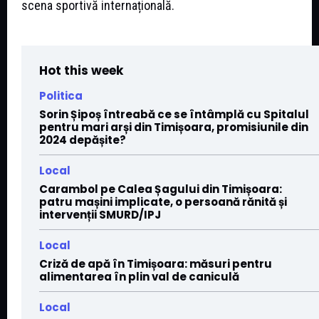
scena sportivă internațională.
Hot this week
Politica
Sorin Șipoș întreabă ce se întâmplă cu Spitalul
pentru mari arși din Timișoara, promisiunile din
2024 depășite?
Local
Carambol pe Calea Șagului din Timișoara:
patru mașini implicate, o persoană rănită și
intervenții SMURD/IPJ
Local
Criză de apă în Timișoara: măsuri pentru
alimentarea în plin val de caniculă
Local