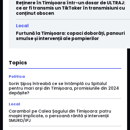
Reținere în Timișoara într-un dosar de ULTRAJ:
ce ar fi transmis un TikToker în transmisiuni cu
conținut obscen
Local
Furtună la Timișoara: copaci doborâți, panouri
smulse și intervenții ale pompierilor
Topics
Politica
Sorin Șipoș întreabă ce se întâmplă cu Spitalul
pentru mari arși din Timișoara, promisiunile din 2024
depășite?
Local
Carambol pe Calea Șagului din Timișoara: patru
mașini implicate, o persoană rănită și intervenții
SMURD/IPJ