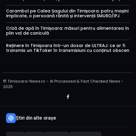
Carambol pe Calea Șagului din Timișoara: patru mașini
implicate, o persoană rănită și intervenții SMURD/IPJ
Criză de apă în Timișoara: măsuri pentru alimentarea în
plin val de caniculă
Reținere în Timișoara într-un dosar de ULTRAJ: ce ar fi
transmis un TikToker în transmisiuni cu conținut obscen
© Timisoara-News.ro - AI Processed & Fact Checked News -
2025
Știri din alte orașe