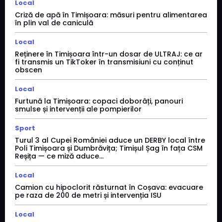
Local
Criză de apă în Timișoara: măsuri pentru alimentarea
în plin val de caniculă
Local
Reținere în Timișoara într-un dosar de ULTRAJ: ce ar
fi transmis un TikToker în transmisiuni cu conținut
obscen
Local
Furtună la Timișoara: copaci doborâți, panouri
smulse și intervenții ale pompierilor
Sport
Turul 3 al Cupei României aduce un DERBY local între
Poli Timișoara și Dumbrăvița; Timișul Șag în fața CSM
Reșița — ce miză aduce...
Local
Camion cu hipoclorit răsturnat în Coșava: evacuare
pe raza de 200 de metri și intervenția ISU
Local