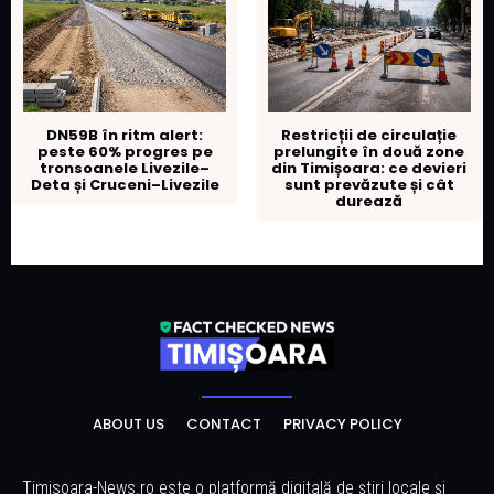
DN59B în ritm alert:
Restricții de circulație
peste 60% progres pe
prelungite în două zone
tronsoanele Livezile–
din Timișoara: ce devieri
Deta și Cruceni–Livezile
sunt prevăzute și cât
durează
ABOUT US
CONTACT
PRIVACY POLICY
Timisoara-News.ro este o platformă digitală de știri locale și