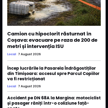
Camion cu hipoclorit răsturnat în
Coșava: evacuare pe raza de 200 de
metri și intervenția ISU
Local
7 August 2026
Încep lucrările la Pasarela Îndrăgostiților
din Timișoara: accesul spre Parcul Copiilor
va fi restricționat
Local
7 August 2026
Accident pe DN 68A la Margina: motociclist
și pasager răniți într-o coliziune față-