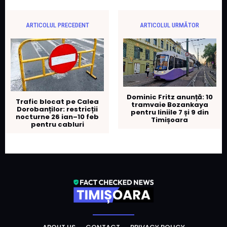
ARTICOLUL PRECEDENT
ARTICOLUL URMĂTOR
Dominic Fritz anunță: 10
Trafic blocat pe Calea
tramvaie Bozankaya
Dorobanților: restricții
pentru liniile 7 și 9 din
nocturne 26 ian–10 feb
Timișoara
pentru cabluri