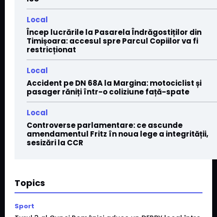
Local
Încep lucrările la Pasarela Îndrăgostiților din
Timișoara: accesul spre Parcul Copiilor va fi
restricționat
Local
Accident pe DN 68A la Margina: motociclist și
pasager răniți într-o coliziune față-spate
Local
Controverse parlamentare: ce ascunde
amendamentul Fritz în noua lege a integrității,
sesizări la CCR
Topics
Sport