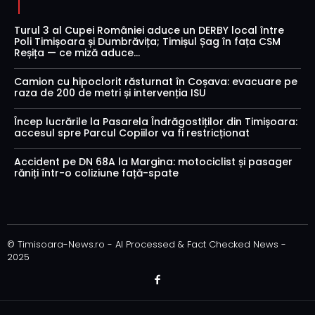
Turul 3 al Cupei României aduce un DERBY local între
Poli Timișoara și Dumbrăvița; Timișul Șag în fața CSM
Reșița — ce miză aduce...
Camion cu hipoclorit răsturnat în Coșava: evacuare pe
raza de 200 de metri și intervenția ISU
Încep lucrările la Pasarela Îndrăgostiților din Timișoara:
accesul spre Parcul Copiilor va fi restricționat
Accident pe DN 68A la Margina: motociclist și pasager
răniți într-o coliziune față-spate
© Timisoara-News.ro - AI Processed & Fact Checked News -
2025