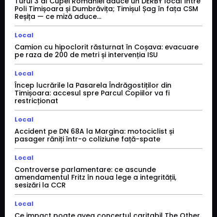
Turul 3 al Cupei României aduce un DERBY local între
Poli Timișoara și Dumbrăvița; Timișul Șag în fața CSM
Reșița — ce miză aduce...
Local
Camion cu hipoclorit răsturnat în Coșava: evacuare
pe raza de 200 de metri și intervenția ISU
Local
Încep lucrările la Pasarela Îndrăgostiților din
Timișoara: accesul spre Parcul Copiilor va fi
restricționat
Local
Accident pe DN 68A la Margina: motociclist și
pasager răniți într-o coliziune față-spate
Local
Controverse parlamentare: ce ascunde
amendamentul Fritz în noua lege a integrității,
sesizări la CCR
Local
Ce impact poate avea concertul caritabil The Other