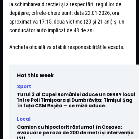
la schimbarea direcției și a respectării regulilor de
depășire; cifrele-cheie sunt: data 22.01.2026, ora
aproximativă 17:15, două victime (20 și 21 ani) și un
conducător auto implicat de 43 de ani.
Ancheta oficială va stabili responsabilitățile exacte.
Hot this week
Sport
Turul 3 al Cupei României aduce un DERBY local
între Poli Timișoara și Dumbrăvița; Timișul Șag
în fața CSM Reșița — ce miză aduce...
Local
Camion cu hipoclorit răsturnat în Coșava:
evacuare pe raza de 200 de metri și intervenția
ISU