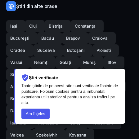
Știri din alte orașe
Iași
Cluj
Bistrița
Constanța
București
Bacău
Brașov
Craiova
Oradea
Suceava
Botoșani
Ploiești
Vaslui
Neamț
Galați
Mureș
Ilfov
Sibiu
Arad
Alba
Tulcea
Olt
Știri verificate
Toate știrile de pe acest site sunt verificate înainte de
Arges
Maramures
Vrancea
Satumare
publicare. Folosim cookies pentru a îmbunătăți
experiența utilizatorilor și pentru a analiza traficul pe
Buzau
Braila
Calarasi
Caras-Severin
site.
Dambovita
Giurgiu
Gorj
Hunedoara
Am înțeles
Ialomita
Mehedinti
Salaj
Teleorman
Valcea
Szekelyhir
Kovasna