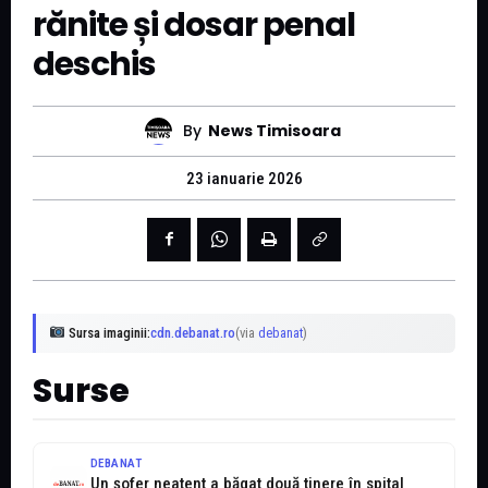
rănite și dosar penal
deschis
By
News Timisoara
23 ianuarie 2026
Sursa imaginii:
cdn.debanat.ro
(via
debanat
)
Surse
DEBANAT
Un șofer neatent a băgat două tinere în spital