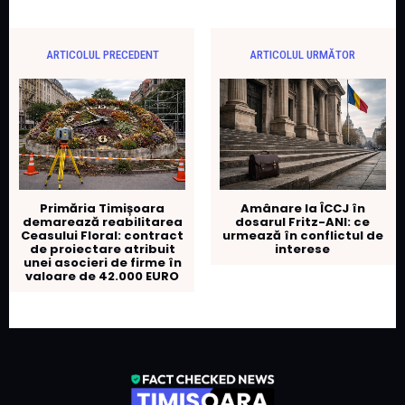
ARTICOLUL PRECEDENT
ARTICOLUL URMĂTOR
Primăria Timișoara
Amânare la ÎCCJ în
demarează reabilitarea
dosarul Fritz-ANI: ce
Ceasului Floral: contract
urmează în conflictul de
de proiectare atribuit
interese
unei asocieri de firme în
valoare de 42.000 EURO