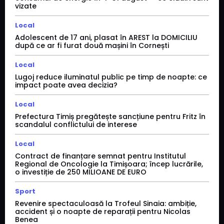
vizate
Local
Adolescent de 17 ani, plasat în AREST la DOMICILIU
după ce ar fi furat două mașini în Cornești
Local
Lugoj reduce iluminatul public pe timp de noapte: ce
impact poate avea decizia?
Local
Prefectura Timiș pregătește sancțiune pentru Fritz în
scandalul conflictului de interese
Local
Contract de finanțare semnat pentru Institutul
Regional de Oncologie la Timișoara; încep lucrările,
o investiție de 250 MILIOANE DE EURO
Sport
Revenire spectaculoasă la Trofeul Sinaia: ambiție,
accident și o noapte de reparații pentru Nicolas
Benea