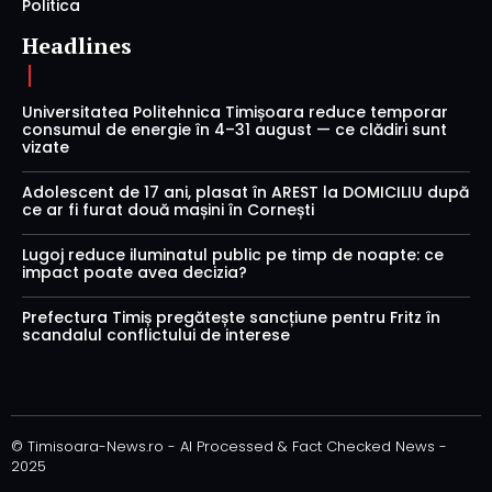
Politica
Headlines
Universitatea Politehnica Timișoara reduce temporar
consumul de energie în 4–31 august — ce clădiri sunt
vizate
Adolescent de 17 ani, plasat în AREST la DOMICILIU după
ce ar fi furat două mașini în Cornești
Lugoj reduce iluminatul public pe timp de noapte: ce
impact poate avea decizia?
Prefectura Timiș pregătește sancțiune pentru Fritz în
scandalul conflictului de interese
© Timisoara-News.ro - AI Processed & Fact Checked News -
2025