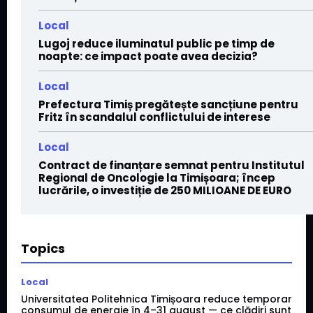
Local
Lugoj reduce iluminatul public pe timp de
noapte: ce impact poate avea decizia?
Local
Prefectura Timiș pregătește sancțiune pentru
Fritz în scandalul conflictului de interese
Local
Contract de finanțare semnat pentru Institutul
Regional de Oncologie la Timișoara; încep
lucrările, o investiție de 250 MILIOANE DE EURO
Topics
Local
Universitatea Politehnica Timișoara reduce temporar
consumul de energie în 4–31 august — ce clădiri sunt