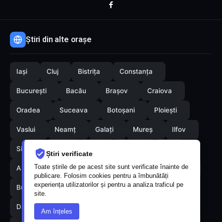
Știri din alte orașe
Iași
Cluj
Bistrița
Constanța
București
Bacău
Brașov
Craiova
Oradea
Suceava
Botoșani
Ploiești
Vaslui
Neamț
Galați
Mureș
Ilfov
Sibiu
Arad
Alba
Tulcea
Olt
Știri verificate
Toate știrile de pe acest site sunt verificate înainte de
Arges
Maramures
Vrancea
Satumare
publicare. Folosim cookies pentru a îmbunătăți
experiența utilizatorilor și pentru a analiza traficul pe
Buzau
Braila
Calarasi
Caras-Severin
site.
Dambovita
Giurgiu
Gorj
Hunedoara
Am înțeles