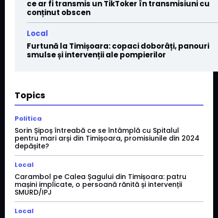
ce ar fi transmis un TikToker în transmisiuni cu
conținut obscen
Local
Furtună la Timișoara: copaci doborâți, panouri
smulse și intervenții ale pompierilor
Topics
Politica
Sorin Șipoș întreabă ce se întâmplă cu Spitalul
pentru mari arși din Timișoara, promisiunile din 2024
depășite?
Local
Carambol pe Calea Șagului din Timișoara: patru
mașini implicate, o persoană rănită și intervenții
SMURD/IPJ
Local