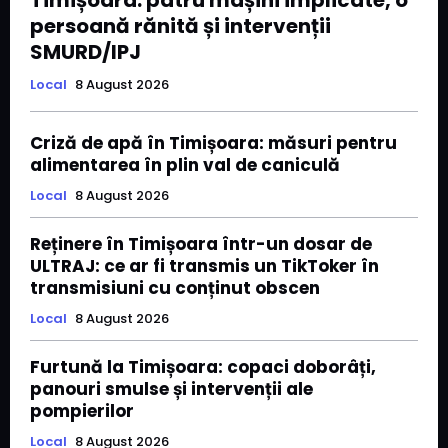
Timișoara: patru mașini implicate, o
persoană rănită și intervenții
SMURD/IPJ
Local
8 August 2026
Criză de apă în Timișoara: măsuri pentru
alimentarea în plin val de caniculă
Local
8 August 2026
Reținere în Timișoara într-un dosar de
ULTRAJ: ce ar fi transmis un TikToker în
transmisiuni cu conținut obscen
Local
8 August 2026
Furtună la Timișoara: copaci doborâți,
panouri smulse și intervenții ale
pompierilor
Local
8 August 2026