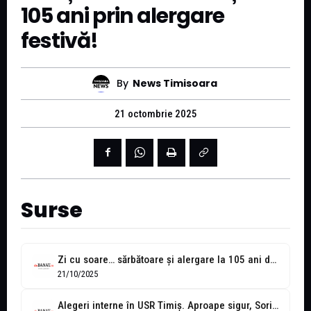
105 ani prin alergare
festivă!
By
News Timisoara
21 octombrie 2025
Surse
Zi cu soare… sărbătoare și alergare la 105 ani de UPT!
21/10/2025
Alegeri interne în USR Timiş. Aproape sigur, Sorin Şipoş va prelua conducerea...