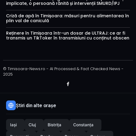
implicate, o persoană rănită și intervenții SMURD/IPJ
Criză de apă în Timișoara: măsuri pentru alimentarea în
plin val de caniculă
Reținere în Timișoara într-un dosar de ULTRAJ: ce ar fi
transmis un TikToker în transmisiuni cu conținut obscen
© Timisoara-News.ro - AI Processed & Fact Checked News -
2025
Știri din alte orașe
Iași
Cluj
Bistrița
Constanța