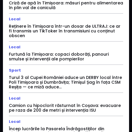
Criză de apă în Timișoara: măsuri pentru alimentarea
în plin val de caniculă
Local
Reținere în Timișoara într-un dosar de ULTRAJ: ce ar
fi transmis un TikToker în transmisiuni cu conținut
obscen
Local
Furtună la Timișoara: copaci doborâți, panouri
smulse și intervenții ale pompierilor
Sport
Turul 3 al Cupei României aduce un DERBY local între
Poli Timișoara și Dumbrăvița; Timișul Șag în fața CSM
Reșița — ce miză aduce...
Local
Camion cu hipoclorit răsturnat în Coșava: evacuare
pe raza de 200 de metri și intervenția ISU
Local
Încep lucrările la Pasarela Îndrăgostiților din