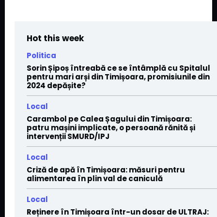
Hot this week
Politica
Sorin Șipoș întreabă ce se întâmplă cu Spitalul
pentru mari arși din Timișoara, promisiunile din
2024 depășite?
Local
Carambol pe Calea Șagului din Timișoara:
patru mașini implicate, o persoană rănită și
intervenții SMURD/IPJ
Local
Criză de apă în Timișoara: măsuri pentru
alimentarea în plin val de caniculă
Local
Reținere în Timișoara într-un dosar de ULTRAJ: