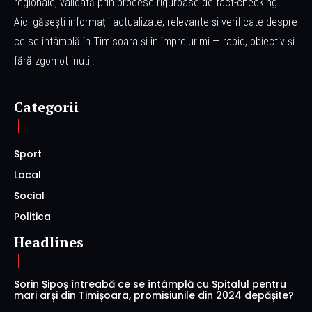
regionale, validată prin procese riguroase de fact-checking.
Aici găsești informații actualizate, relevante și verificate despre
ce se întâmplă în Timisoara și în împrejurimi — rapid, obiectiv și
fără zgomot inutil.
Categorii
Sport
Local
Social
Politica
Headlines
Sorin Șipoș întreabă ce se întâmplă cu Spitalul pentru
mari arși din Timișoara, promisiunile din 2024 depășite?