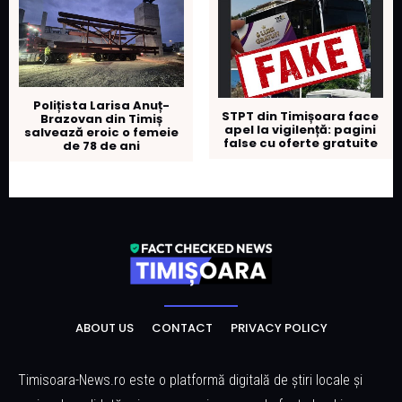
Polițista Larisa Anuț-
STPT din Timișoara face
Brazovan din Timiș
apel la vigilență: pagini
salvează eroic o femeie
false cu oferte gratuite
de 78 de ani
ABOUT US
CONTACT
PRIVACY POLICY
Timisoara-News.ro este o platformă digitală de știri locale și