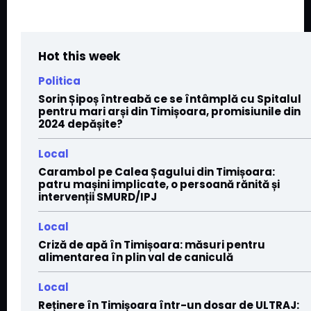
Hot this week
Politica
Sorin Șipoș întreabă ce se întâmplă cu Spitalul
pentru mari arși din Timișoara, promisiunile din
2024 depășite?
Local
Carambol pe Calea Șagului din Timișoara:
patru mașini implicate, o persoană rănită și
intervenții SMURD/IPJ
Local
Criză de apă în Timișoara: măsuri pentru
alimentarea în plin val de caniculă
Local
Reținere în Timișoara într-un dosar de ULTRAJ: