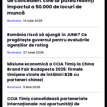
de concedieri: cine ar putea resimți
impactul a 50.000 de locuri de
muncă
Business
14 Iulie 2026
România riscă să ajungă în JUNK? Ce
pregătește guvernul pentru evaluările
agențiilor de rating
Business
27 Iunie 2026
Misiune economică a CCIA Timiș la China
Brand Fair Budapesta 2026: firmele
timișene vizate de întâlniri B2B cu
parteneri chinezi
Business
5 Mai 2026
CCIA Timiș consolidează parteneriate
internaționale: noi oportunități de