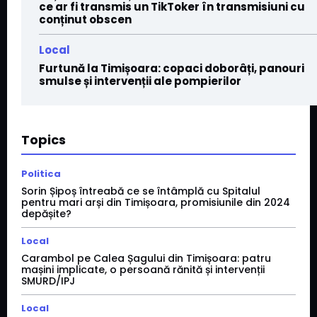
ce ar fi transmis un TikToker în transmisiuni cu
conținut obscen
Local
Furtună la Timișoara: copaci doborâți, panouri
smulse și intervenții ale pompierilor
Topics
Politica
Sorin Șipoș întreabă ce se întâmplă cu Spitalul
pentru mari arși din Timișoara, promisiunile din 2024
depășite?
Local
Carambol pe Calea Șagului din Timișoara: patru
mașini implicate, o persoană rănită și intervenții
SMURD/IPJ
Local