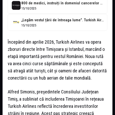
800 de medici, instruiți în domeniul cancerelor musculo-scheletale. Cursuri și la Timișoara
15/10/2025
„Legăm vestul țării de întreaga lume”. Turkish Airlines deschide ruta Timișoara-Istanbul din...
15/10/2025
Începând din aprilie 2026, Turkish Airlines va opera
zboruri directe între Timișoara și Istanbul, marcând o
etapă importantă pentru vestul României. Noua rută
va avea cinci curse săptămânale și este concepută
să atragă atât turiști, cât și oameni de afaceri datorită
conectării cu un hub aerian de talie mondială.
Alfred Simonis, președintele Consiliului Județean
Timiș, a subliniat că includerea Timișoarei în rețeaua
Turkish Airlines reflectă încrederea investitorilor
străini în regiune. Acest pas strategic creează