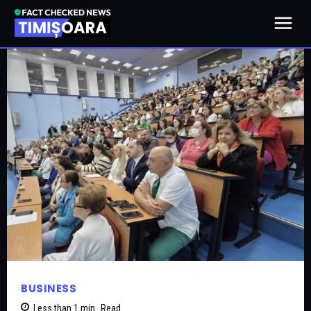
BUSINESS
Less than 1
min.
Read