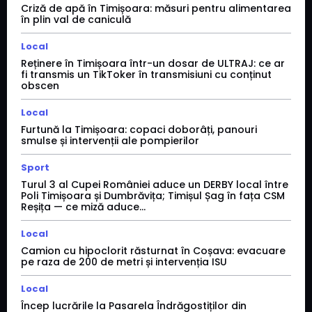
Criză de apă în Timișoara: măsuri pentru alimentarea
în plin val de caniculă
Local
Reținere în Timișoara într-un dosar de ULTRAJ: ce ar
fi transmis un TikToker în transmisiuni cu conținut
obscen
Local
Furtună la Timișoara: copaci doborâți, panouri
smulse și intervenții ale pompierilor
Sport
Turul 3 al Cupei României aduce un DERBY local între
Poli Timișoara și Dumbrăvița; Timișul Șag în fața CSM
Reșița — ce miză aduce...
Local
Camion cu hipoclorit răsturnat în Coșava: evacuare
pe raza de 200 de metri și intervenția ISU
Local
Încep lucrările la Pasarela Îndrăgostiților din