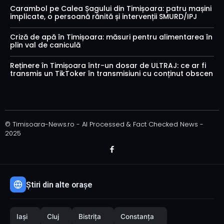
Carambol pe Calea Șagului din Timișoara: patru mașini
implicate, o persoană rănită și intervenții SMURD/IPJ
Criză de apă în Timișoara: măsuri pentru alimentarea în
plin val de caniculă
Reținere în Timișoara într-un dosar de ULTRAJ: ce ar fi
transmis un TikToker în transmisiuni cu conținut obscen
© Timisoara-News.ro - AI Processed & Fact Checked News -
2025
Știri din alte orașe
Iași
Cluj
Bistrița
Constanța