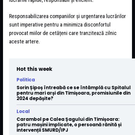
Responsabilizarea companiilor și urgentarea lucrărilor
sunt imperative pentru a minimiza disconfortul
provocat miilor de cetățeni care tranzitează zilnic
aceste artere.
Hot this week
Politica
Sorin Șipoș întreabă ce se întâmplă cu Spitalul
pentru mari arși din Timișoara, promisiunile din
2024 depășite?
Local
Carambol pe Calea Șagului din Timișoara:
patru mașini implicate, o persoană rănită și
intervenții SMURD/IPJ