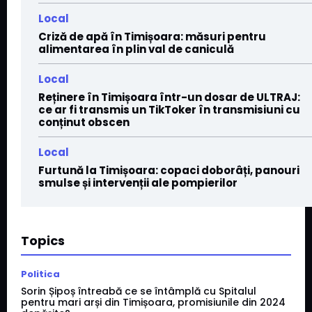
Local
Criză de apă în Timișoara: măsuri pentru
alimentarea în plin val de caniculă
Local
Reținere în Timișoara într-un dosar de ULTRAJ:
ce ar fi transmis un TikToker în transmisiuni cu
conținut obscen
Local
Furtună la Timișoara: copaci doborâți, panouri
smulse și intervenții ale pompierilor
Topics
Politica
Sorin Șipoș întreabă ce se întâmplă cu Spitalul
pentru mari arși din Timișoara, promisiunile din 2024