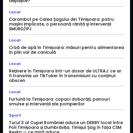
depășite?
Local
Carambol pe Calea Șagului din Timișoara: patru
mașini implicate, o persoană rănită și intervenții
SMURD/IPJ
Local
Criză de apă în Timișoara: măsuri pentru alimentarea
în plin val de caniculă
Local
Reținere în Timișoara într-un dosar de ULTRAJ: ce ar
fi transmis un TikToker în transmisiuni cu conținut
obscen
Local
Furtună la Timișoara: copaci doborâți, panouri
smulse și intervenții ale pompierilor
Sport
Turul 3 al Cupei României aduce un DERBY local între
Poli Timișoara și Dumbrăvița; Timișul Șag în fața CSM
Reșița — ce miză aduce...