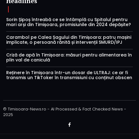
Headlines
Sorin Șipoș întreabă ce se întâmplă cu Spitalul pentru
mari arși din Timișoara, promisiunile din 2024 depășite?
Carambol pe Calea Șagului din Timișoara: patru mașini
implicate, o persoană rănită și intervenții SMURD/IPJ
Criză de apă în Timișoara: măsuri pentru alimentarea în
plin val de caniculă
Reținere în Timișoara într-un dosar de ULTRAJ: ce ar fi
transmis un TikToker în transmisiuni cu conținut obscen
© Timisoara-News.ro - AI Processed & Fact Checked News -
2025