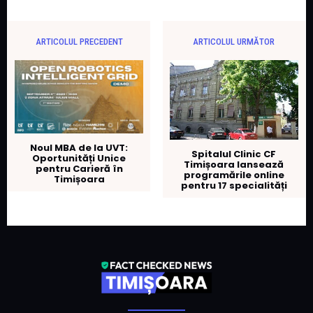
ARTICOLUL PRECEDENT
ARTICOLUL URMĂTOR
Noul MBA de la UVT:
Spitalul Clinic CF
Oportunități Unice
Timișoara lansează
pentru Carieră în
programările online
Timișoara
pentru 17 specialități