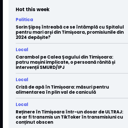
Hot this week
Politica
Sorin Șipoș întreabă ce se întâmplă cu Spitalul
pentru mari arși din Timișoara, promisiunile din
2024 depășite?
Local
Carambol pe Calea Șagului din Timișoara:
patru mașini implicate, o persoană rănită și
intervenții SMURD/IPJ
Local
Criză de apă în Timișoara: măsuri pentru
alimentarea în plin val de caniculă
Local
Reținere în Timișoara într-un dosar de ULTRAJ:
ce ar fi transmis un TikToker în transmisiuni cu
conținut obscen