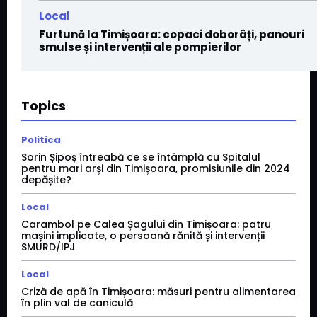
Local
Furtună la Timișoara: copaci doborâți, panouri
smulse și intervenții ale pompierilor
Topics
Politica
Sorin Șipoș întreabă ce se întâmplă cu Spitalul
pentru mari arși din Timișoara, promisiunile din 2024
depășite?
Local
Carambol pe Calea Șagului din Timișoara: patru
mașini implicate, o persoană rănită și intervenții
SMURD/IPJ
Local
Criză de apă în Timișoara: măsuri pentru alimentarea
în plin val de caniculă