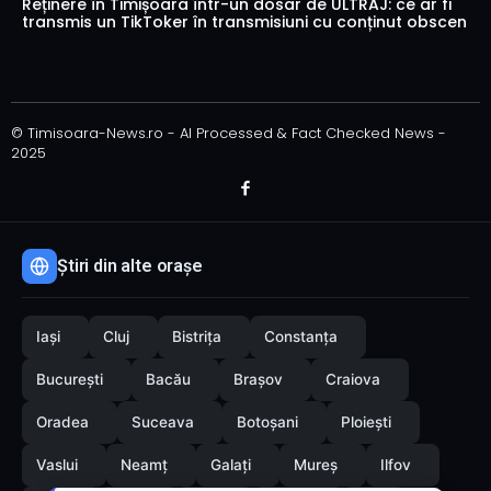
Reținere în Timișoara într-un dosar de ULTRAJ: ce ar fi
transmis un TikToker în transmisiuni cu conținut obscen
© Timisoara-News.ro - AI Processed & Fact Checked News -
2025
Știri din alte orașe
Iași
Cluj
Bistrița
Constanța
București
Bacău
Brașov
Craiova
Oradea
Suceava
Botoșani
Ploiești
Vaslui
Neamț
Galați
Mureș
Ilfov