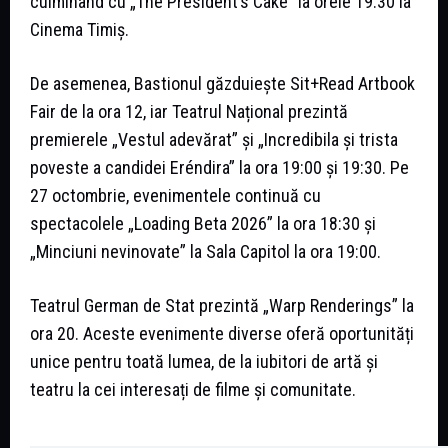
culminând cu „The President’s Cake” la orele 19:30 la
Cinema Timiș.
De asemenea, Bastionul găzduiește Sit+Read Artbook
Fair de la ora 12, iar Teatrul Național prezintă
premierele „Vestul adevărat” și „Incredibila și trista
poveste a candidei Eréndira” la ora 19:00 și 19:30. Pe
27 octombrie, evenimentele continuă cu
spectacolele „Loading Beta 2026” la ora 18:30 și
„Minciuni nevinovate” la Sala Capitol la ora 19:00.
Teatrul German de Stat prezintă „Warp Renderings” la
ora 20. Aceste evenimente diverse oferă oportunități
unice pentru toată lumea, de la iubitori de artă și
teatru la cei interesați de filme și comunitate.