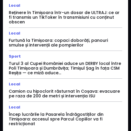
Local
Reținere în Timișoara într-un dosar de ULTRAJ: ce ar
fi transmis un TikToker în transmisiuni cu conținut
obscen
Local
Furtună la Timișoara: copaci doborâți, panouri
smulse și intervenții ale pompierilor
Sport
Turul 3 al Cupei României aduce un DERBY local între
Poli Timișoara și Dumbrăvița; Timișul Șag în fața CSM
Reșița — ce miză aduce...
Local
Camion cu hipoclorit răsturnat în Coșava: evacuare
pe raza de 200 de metri și intervenția ISU
Local
Încep lucrările la Pasarela Îndrăgostiților din
Timișoara: accesul spre Parcul Copiilor va fi
restricționat