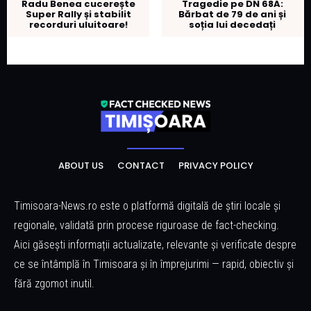
Radu Benea cucerește
Tragedie pe DN 68A:
Super Rally și stabilit
Bărbat de 79 de ani și
recorduri uluitoare!
soția lui decedați
ABOUT US
CONTACT
PRIVACY POLICY
Timisoara-News.ro este o platformă digitală de știri locale și
regionale, validată prin procese riguroase de fact-checking.
Aici găsești informații actualizate, relevante și verificate despre
ce se întâmplă în Timisoara și în împrejurimi — rapid, obiectiv și
fără zgomot inutil.