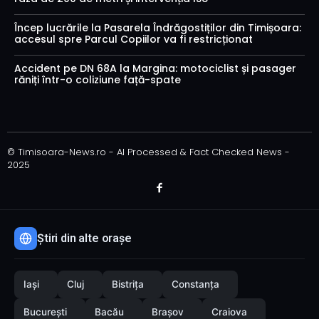
Încep lucrările la Pasarela Îndrăgostiților din Timișoara:
accesul spre Parcul Copiilor va fi restricționat
Accident pe DN 68A la Margina: motociclist și pasager
răniți într-o coliziune față-spate
© Timisoara-News.ro - AI Processed & Fact Checked News -
2025
Știri din alte orașe
Iași
Cluj
Bistrița
Constanța
București
Bacău
Brașov
Craiova