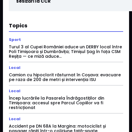
sesizări la CCR
Topics
Sport
Turul 3 al Cupei României aduce un DERBY local între
Poli Timișoara și Dumbrăvița; Timișul Șag în fața CSM
Reșița — ce miză aduce...
Local
Camion cu hipoclorit răsturnat în Coșava: evacuare
pe raza de 200 de metri și intervenția ISU
Local
Încep lucrările la Pasarela Îndrăgostiților din
Timișoara: accesul spre Parcul Copiilor va fi
restricționat
Local
Accident pe DN 68A la Margina: motociclist și
pasager răniți într-o coliziune față-spate