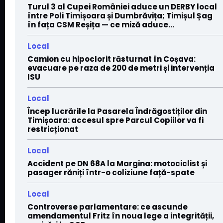
Turul 3 al Cupei României aduce un DERBY local
între Poli Timișoara și Dumbrăvița; Timișul Șag
în fața CSM Reșița — ce miză aduce...
Local
Camion cu hipoclorit răsturnat în Coșava:
evacuare pe raza de 200 de metri și intervenția
ISU
Local
Încep lucrările la Pasarela Îndrăgostiților din
Timișoara: accesul spre Parcul Copiilor va fi
restricționat
Local
Accident pe DN 68A la Margina: motociclist și
pasager răniți într-o coliziune față-spate
Local
Controverse parlamentare: ce ascunde
amendamentul Fritz în noua lege a integrității,