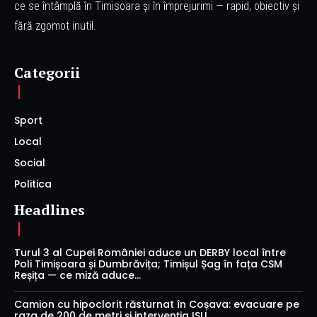
ce se întâmplă în Timisoara și în împrejurimi — rapid, obiectiv și
fără zgomot inutil.
Categorii
Sport
Local
Social
Politica
Headlines
Turul 3 al Cupei României aduce un DERBY local între
Poli Timișoara și Dumbrăvița; Timișul Șag în fața CSM
Reșița — ce miză aduce...
Camion cu hipoclorit răsturnat în Coșava: evacuare pe
raza de 200 de metri și intervenția ISU