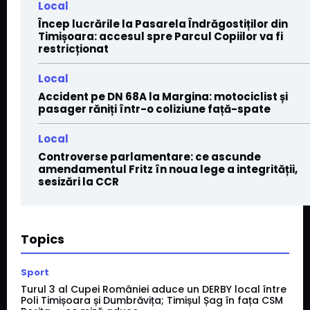
Local
Încep lucrările la Pasarela Îndrăgostiților din
Timișoara: accesul spre Parcul Copiilor va fi
restricționat
Local
Accident pe DN 68A la Margina: motociclist și
pasager răniți într-o coliziune față-spate
Local
Controverse parlamentare: ce ascunde
amendamentul Fritz în noua lege a integrității,
sesizări la CCR
Topics
Sport
Turul 3 al Cupei României aduce un DERBY local între
Poli Timișoara și Dumbrăvița; Timișul Șag în fața CSM