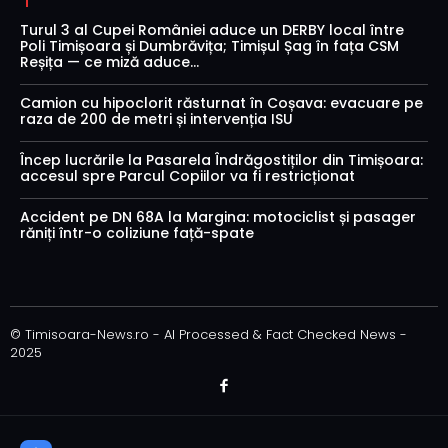
Turul 3 al Cupei României aduce un DERBY local între
Poli Timișoara și Dumbrăvița; Timișul Șag în fața CSM
Reșița — ce miză aduce...
Camion cu hipoclorit răsturnat în Coșava: evacuare pe
raza de 200 de metri și intervenția ISU
Încep lucrările la Pasarela Îndrăgostiților din Timișoara:
accesul spre Parcul Copiilor va fi restricționat
Accident pe DN 68A la Margina: motociclist și pasager
răniți într-o coliziune față-spate
© Timisoara-News.ro - AI Processed & Fact Checked News -
2025