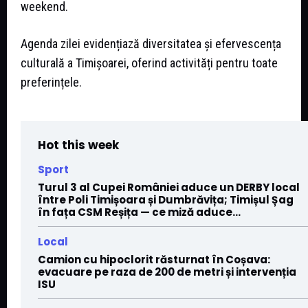
weekend.
Agenda zilei evidențiază diversitatea și efervescența
culturală a Timișoarei, oferind activități pentru toate
preferințele.
Hot this week
Sport
Turul 3 al Cupei României aduce un DERBY local
între Poli Timișoara și Dumbrăvița; Timișul Șag
în fața CSM Reșița — ce miză aduce...
Local
Camion cu hipoclorit răsturnat în Coșava:
evacuare pe raza de 200 de metri și intervenția
ISU