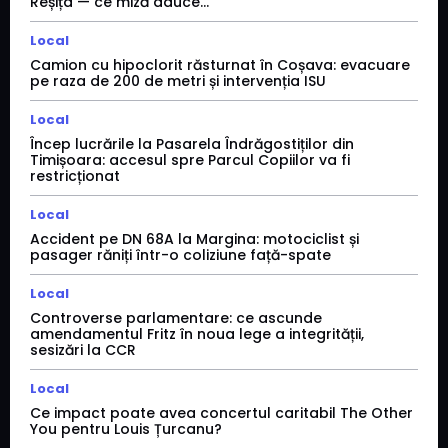
Reșița — ce miză aduce...
Local
Camion cu hipoclorit răsturnat în Coșava: evacuare
pe raza de 200 de metri și intervenția ISU
Local
Încep lucrările la Pasarela Îndrăgostiților din
Timișoara: accesul spre Parcul Copiilor va fi
restricționat
Local
Accident pe DN 68A la Margina: motociclist și
pasager răniți într-o coliziune față-spate
Local
Controverse parlamentare: ce ascunde
amendamentul Fritz în noua lege a integrității,
sesizări la CCR
Local
Ce impact poate avea concertul caritabil The Other
You pentru Louis Țurcanu?