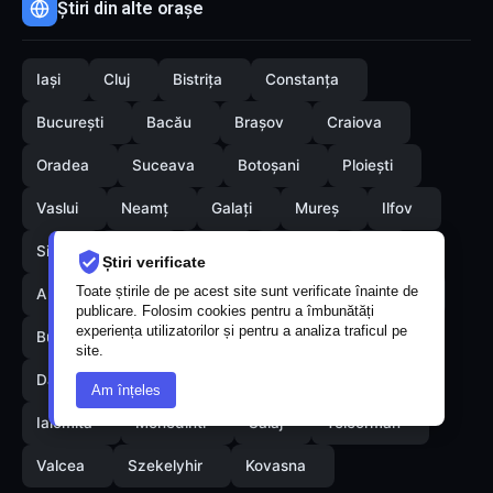
Știri din alte orașe
Iași
Cluj
Bistrița
Constanța
București
Bacău
Brașov
Craiova
Oradea
Suceava
Botoșani
Ploiești
Vaslui
Neamț
Galați
Mureș
Ilfov
Sibiu
Arad
Alba
Tulcea
Olt
Știri verificate
Toate știrile de pe acest site sunt verificate înainte de
Arges
Maramures
Vrancea
Satumare
publicare. Folosim cookies pentru a îmbunătăți
experiența utilizatorilor și pentru a analiza traficul pe
Buzau
Braila
Calarasi
Caras-Severin
site.
Dambovita
Giurgiu
Gorj
Hunedoara
Am înțeles
Ialomita
Mehedinti
Salaj
Teleorman
Valcea
Szekelyhir
Kovasna