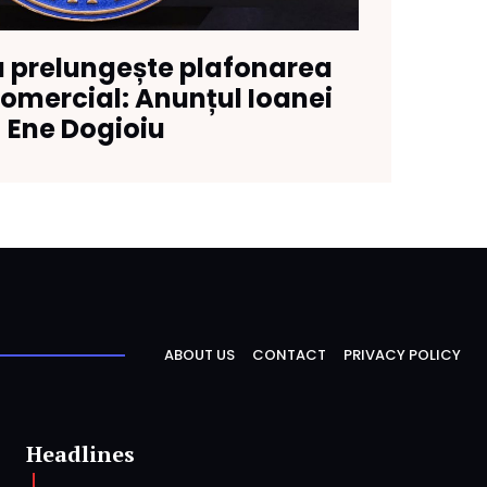
 prelungește plafonarea
omercial: Anunțul Ioanei
Ene Dogioiu
ABOUT US
CONTACT
PRIVACY POLICY
Headlines