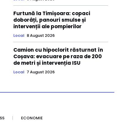
Furtună la Timișoara: copaci
doborâți, panouri smulse și
intervenții ale pompierilor
Local
8 August 2026
Camion cu hipoclorit răsturnat în
Coșava: evacuare pe raza de 200
de metri și intervenția ISU
Local
7 August 2026
SS
ECONOMIE