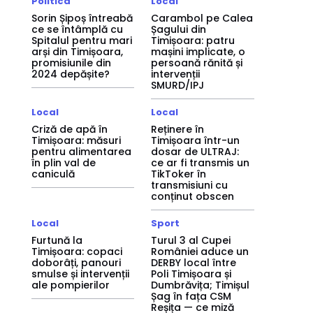
Politica
Local
Sorin Șipoș întreabă
Carambol pe Calea
ce se întâmplă cu
Șagului din
Spitalul pentru mari
Timișoara: patru
arși din Timișoara,
mașini implicate, o
promisiunile din
persoană rănită și
2024 depășite?
intervenții
SMURD/IPJ
Local
Local
Criză de apă în
Reținere în
Timișoara: măsuri
Timișoara într-un
pentru alimentarea
dosar de ULTRAJ:
în plin val de
ce ar fi transmis un
caniculă
TikToker în
transmisiuni cu
conținut obscen
Local
Sport
Furtună la
Turul 3 al Cupei
Timișoara: copaci
României aduce un
doborâți, panouri
DERBY local între
smulse și intervenții
Poli Timișoara și
ale pompierilor
Dumbrăvița; Timișul
Șag în fața CSM
Reșița — ce miză