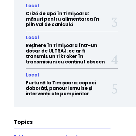
Local
Criză de apă în Timișoara:
măsuri pentru alimentarea în
plin val de caniculă
Local
Reținere în Timișoara într-un
dosar de ULTRAJ: ce ar fi
transmis un TikToker în
transmisiuni cu conținut obscen
Local
Furtună la Timișoara: copaci
doborâți, panouri smulse și
intervenții ale pompierilor
Topics