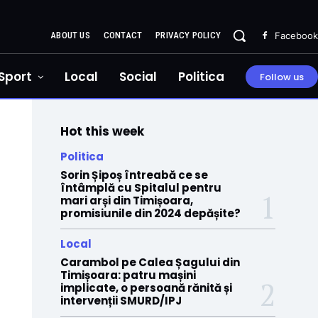
ABOUT US
CONTACT
PRIVACY POLICY
Facebook
Sport
Local
Social
Politica
Follow us
Hot this week
Politica
Sorin Șipoș întreabă ce se
întâmplă cu Spitalul pentru
mari arși din Timișoara,
promisiunile din 2024 depășite?
Local
Carambol pe Calea Șagului din
Timișoara: patru mașini
implicate, o persoană rănită și
intervenții SMURD/IPJ