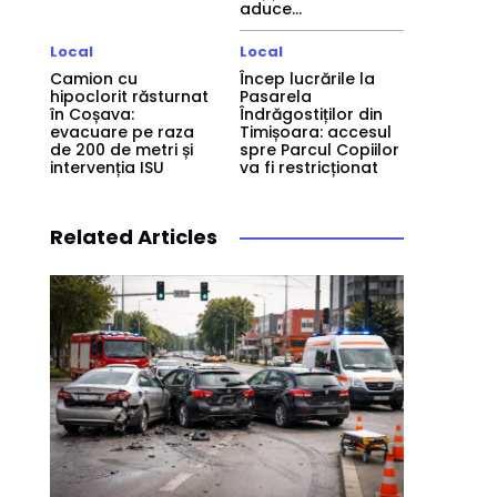
aduce...
Local
Local
Camion cu
Încep lucrările la
hipoclorit răsturnat
Pasarela
în Coșava:
Îndrăgostiților din
evacuare pe raza
Timișoara: accesul
de 200 de metri și
spre Parcul Copiilor
intervenția ISU
va fi restricționat
Related Articles