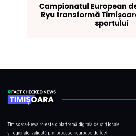
Campionatul European de
Ryu transformă Timișoara
sportului
Timisoara-News.ro este o platformă digitală de știri locale
și regionale, validată prin procese riguroase de fact-