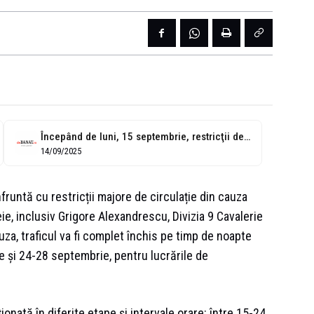
Începând de luni, 15 septembrie, restricţii de circulaţie pe strada Divizia 9...
14/09/2025
untă cu restricții majore de circulație din cauza
ie, inclusiv Grigore Alexandrescu, Divizia 9 Cavalerie
za, traficul va fi complet închis pe timp de noapte
e și 24-28 septembrie, pentru lucrările de
cționată în diferite etape și intervale orare: între 15-24