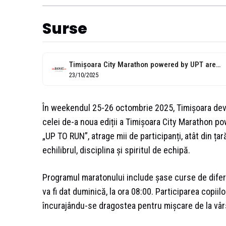
Surse
Timișoara City Marathon powered by UPT are loc în weekend. Vezi aici...
23/10/2025
În weekendul 25-26 octombrie 2025, Timișoara devin
celei de-a noua ediții a Timișoara City Marathon p
„UP TO RUN”, atrage mii de participanți, atât din ța
echilibrul, disciplina și spiritul de echipă.
Programul maratonului include șase curse de diferit
va fi dat duminică, la ora 08:00. Participarea copiilor
încurajându-se dragostea pentru mișcare de la vâr