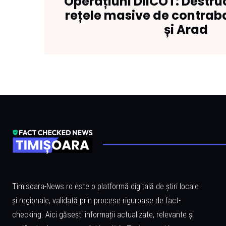
Operațiuni DIICOT: Destru
rețele masive de contrab
și Arad
Timisoara-News.ro este o platformă digitală de știri locale
și regionale, validată prin procese riguroase de fact-
checking. Aici găsești informații actualizate, relevante și