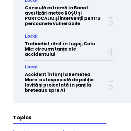
Local
Caniculă extremă în Banat:
avertizări meteo ROȘU și
PORTOCALIU și intervenții pentru
persoanele vulnerabile
Local
Trotinetist rănit în Lugoj, Cotu
Mic: circumstanțe ale
accidentului
Local
Accident în lanț la Remetea
Mare: autospecială de poliție
lovită și proiectată în șanț la
breteaua spre A1
Topics