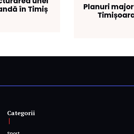
cturarea unei
Planuri major
andă în Timiș
Timișoara
Categorii
Sport