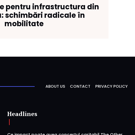
e pentru infrastructura din
: schimbări radicale în
mobilitate
ABOUT US
CONTACT
PRIVACY POLICY
Headlines
Ce impact poate avea concertul caritabil The Other