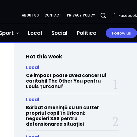
ABOUT US
CONTACT
PRIVACY POLICY
Facebook
Sport
Local
Social
Politica
Follow us
Hot this week
Local
Ce impact poate avea concertul
caritabil The Other You pentru
Louis Țurcanu?
Local
Bărbat amenință cu un cutter
propriul copil în Uricani;
negocieri SAS pentru
detensionarea situației