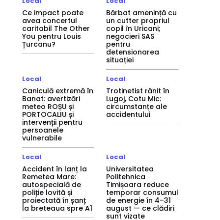
Local
Local
Ce impact poate
Bărbat amenință cu
avea concertul
un cutter propriul
caritabil The Other
copil în Uricani;
You pentru Louis
negocieri SAS
Țurcanu?
pentru
detensionarea
situației
Local
Local
Caniculă extremă în
Trotinetist rănit în
Banat: avertizări
Lugoj, Cotu Mic:
meteo ROȘU și
circumstanțe ale
PORTOCALIU și
accidentului
intervenții pentru
persoanele
vulnerabile
Local
Local
Accident în lanț la
Universitatea
Remetea Mare:
Politehnica
autospecială de
Timișoara reduce
poliție lovită și
temporar consumul
proiectată în șanț
de energie în 4–31
la breteaua spre A1
august — ce clădiri
sunt vizate