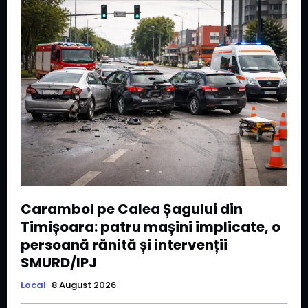
Carambol pe Calea Șagului din
Timișoara: patru mașini implicate, o
persoană rănită și intervenții
SMURD/IPJ
Local
8 August 2026