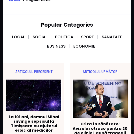
Popular Categories
LOCAL
SOCIAL
POLITICA
SPORT
SANATATE
BUSINESS
ECONOMIE
ARTICOLUL PRECEDENT
ARTICOLUL URMĂTOR
La 101 ani, domnul Mihai
învinge sepsisul la
Criza în sănătate:
Timișoara cu ajutorul
Avizele retrase pentru 20
eroic al medicilor
de clinici, după tragedii