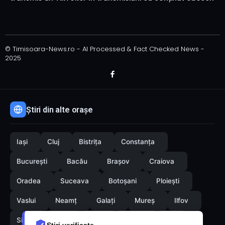
© Timisoara-News.ro - AI Processed & Fact Checked News -
2025
Știri din alte orașe
Iași
Cluj
Bistrița
Constanța
București
Bacău
Brașov
Craiova
Oradea
Suceava
Botoșani
Ploiești
Vaslui
Neamț
Galați
Mureș
Ilfov
Sibiu
Arad
Alba
Tulcea
Olt
Știri verificate