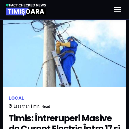
LOCAL
Less than 1
min.
Read
Timis: Întreruperi Masive
de Curent Electric Între 17 și