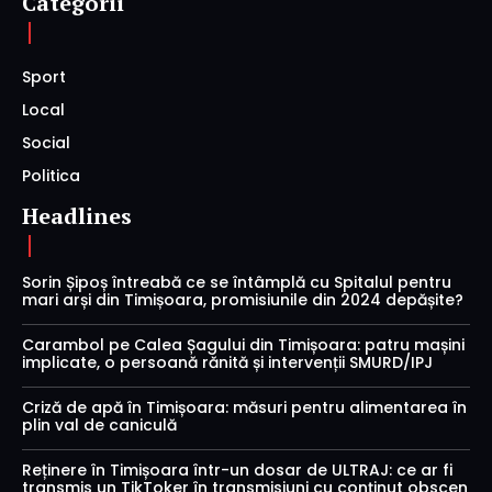
Categorii
Sport
Local
Social
Politica
Headlines
Sorin Șipoș întreabă ce se întâmplă cu Spitalul pentru
mari arși din Timișoara, promisiunile din 2024 depășite?
Carambol pe Calea Șagului din Timișoara: patru mașini
implicate, o persoană rănită și intervenții SMURD/IPJ
Criză de apă în Timișoara: măsuri pentru alimentarea în
plin val de caniculă
Reținere în Timișoara într-un dosar de ULTRAJ: ce ar fi
transmis un TikToker în transmisiuni cu conținut obscen