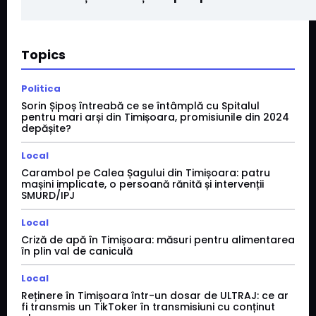
Topics
Politica
Sorin Șipoș întreabă ce se întâmplă cu Spitalul
pentru mari arși din Timișoara, promisiunile din 2024
depășite?
Local
Carambol pe Calea Șagului din Timișoara: patru
mașini implicate, o persoană rănită și intervenții
SMURD/IPJ
Local
Criză de apă în Timișoara: măsuri pentru alimentarea
în plin val de caniculă
Local
Reținere în Timișoara într-un dosar de ULTRAJ: ce ar
fi transmis un TikToker în transmisiuni cu conținut