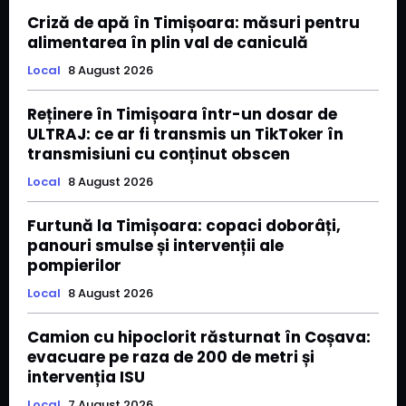
Criză de apă în Timișoara: măsuri pentru
alimentarea în plin val de caniculă
Local
8 August 2026
Reținere în Timișoara într-un dosar de
ULTRAJ: ce ar fi transmis un TikToker în
transmisiuni cu conținut obscen
Local
8 August 2026
Furtună la Timișoara: copaci doborâți,
panouri smulse și intervenții ale
pompierilor
Local
8 August 2026
Camion cu hipoclorit răsturnat în Coșava:
evacuare pe raza de 200 de metri și
intervenția ISU
Local
7 August 2026