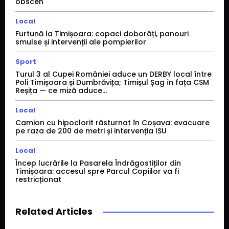
obscen
Local
Furtună la Timișoara: copaci doborâți, panouri
smulse și intervenții ale pompierilor
Sport
Turul 3 al Cupei României aduce un DERBY local între
Poli Timișoara și Dumbrăvița; Timișul Șag în fața CSM
Reșița — ce miză aduce...
Local
Camion cu hipoclorit răsturnat în Coșava: evacuare
pe raza de 200 de metri și intervenția ISU
Local
Încep lucrările la Pasarela Îndrăgostiților din
Timișoara: accesul spre Parcul Copiilor va fi
restricționat
Related Articles