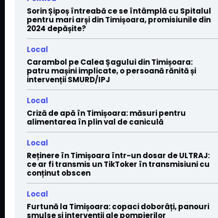
Sorin Șipoș întreabă ce se întâmplă cu Spitalul
pentru mari arși din Timișoara, promisiunile din
2024 depășite?
Local
Carambol pe Calea Șagului din Timișoara:
patru mașini implicate, o persoană rănită și
intervenții SMURD/IPJ
Local
Criză de apă în Timișoara: măsuri pentru
alimentarea în plin val de caniculă
Local
Reținere în Timișoara într-un dosar de ULTRAJ:
ce ar fi transmis un TikToker în transmisiuni cu
conținut obscen
Local
Furtună la Timișoara: copaci doborâți, panouri
smulse și intervenții ale pompierilor