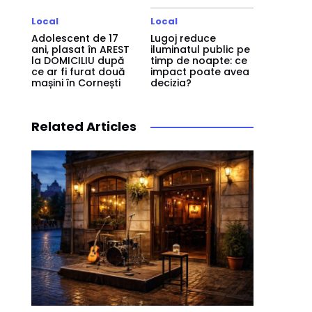
Local
Local
Adolescent de 17
Lugoj reduce
ani, plasat în AREST
iluminatul public pe
la DOMICILIU după
timp de noapte: ce
ce ar fi furat două
impact poate avea
mașini în Cornești
decizia?
Related Articles