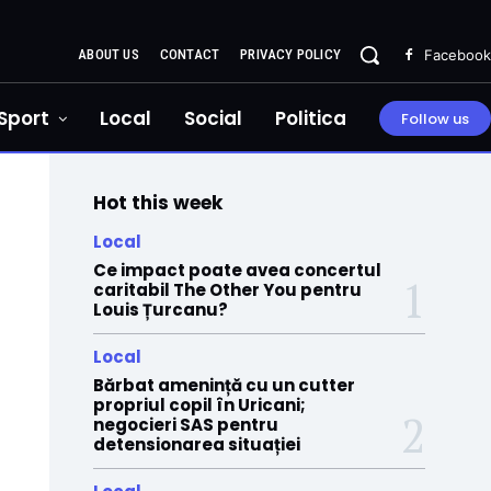
ABOUT US
CONTACT
PRIVACY POLICY
Facebook
Sport
Local
Social
Politica
Follow us
Hot this week
Local
Ce impact poate avea concertul
caritabil The Other You pentru
Louis Țurcanu?
Local
Bărbat amenință cu un cutter
propriul copil în Uricani;
negocieri SAS pentru
detensionarea situației