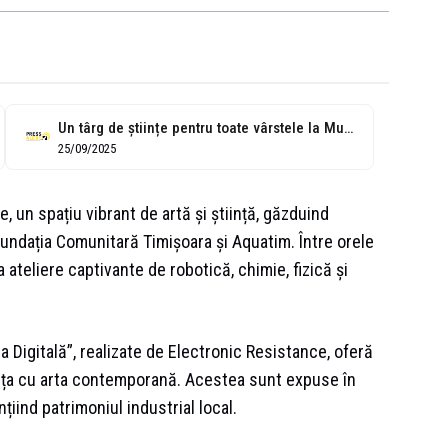
Un târg de științe pentru toate vârstele la Muzeul Apei: „Științescu &...
25/09/2025
 un spațiu vibrant de artă și știință, găzduind
Fundația Comunitară Timișoara și Aquatim. Între orele
la ateliere captivante de robotică, chimie, fizică și
da Digitală”, realizate de Electronic Resistance, oferă
ința cu arta contemporană. Acestea sunt expuse în
iind patrimoniul industrial local.