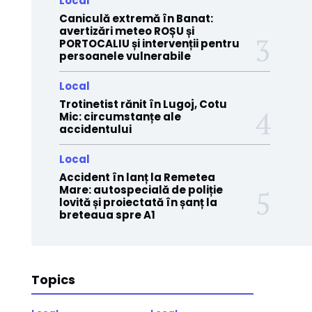
Local
Caniculă extremă în Banat:
avertizări meteo ROȘU și
PORTOCALIU și intervenții pentru
persoanele vulnerabile
Local
Trotinetist rănit în Lugoj, Cotu
Mic: circumstanțe ale
accidentului
Local
Accident în lanț la Remetea
Mare: autospecială de poliție
lovită și proiectată în șanț la
breteaua spre A1
Topics