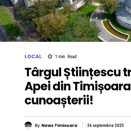
LOCAL
1
min.
Read
Târgul Științescu 
Apei din Timișoara 
cunoașterii!
By
News Timisoara
26 septembrie 2025