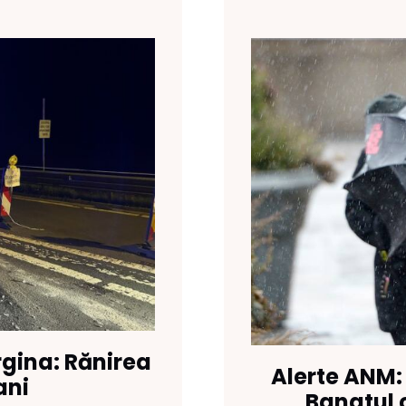
rgina: Rănirea
Alerte ANM:
ani
Banatul 