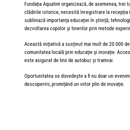
Fundația Aquatim organizează, de asemenea, trei tu
clădirile istorice, necesită înregistrare la recepț
subliniază importanța educației în știință, tehnologi
dezvoltarea copiilor și tinerilor prin metode experi
Această inițiativă a susținut mai mult de 20.000 de
comunitatea locală prin educație și inovație. Accesu
este asigurat de linii de autobuz și tramvai.
Oportunitatea se dovedește a fi nu doar un eveniment
descoperirii, promițând un viitor plin de inovație.