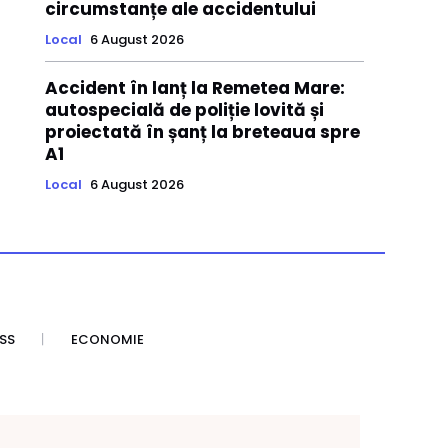
circumstanțe ale accidentului
Local
6 August 2026
Accident în lanț la Remetea Mare:
autospecială de poliție lovită și
proiectată în șanț la breteaua spre
A1
Local
6 August 2026
SS
ECONOMIE