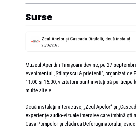
Surse
Zeul Apelor și Cascada Digitală, două instalații interactive audio-vizuale, sunt prezentate publicului...
25/09/2025
Muzeul Apei din Timișoara devine, pe 27 septembrie,
evenimentul „Științescu & prietenii”, organizat de 
11:00 și 15:00, vizitatorii sunt invitați să participe 
multe altele.
Două instalații interactive, „Zeul Apelor” și „Casca
experiențe audio-vizuale imersive care îmbină ști
Casa Pompelor și clădirea Deferuginatorului, evidenț