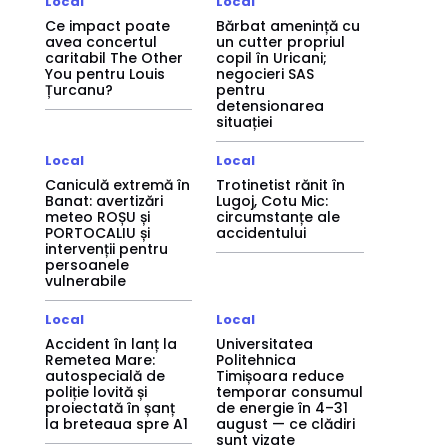
Local
Local
Ce impact poate
Bărbat amenință cu
avea concertul
un cutter propriul
caritabil The Other
copil în Uricani;
You pentru Louis
negocieri SAS
Țurcanu?
pentru
detensionarea
situației
Local
Local
Caniculă extremă în
Trotinetist rănit în
Banat: avertizări
Lugoj, Cotu Mic:
meteo ROȘU și
circumstanțe ale
PORTOCALIU și
accidentului
intervenții pentru
persoanele
vulnerabile
Local
Local
Accident în lanț la
Universitatea
Remetea Mare:
Politehnica
autospecială de
Timișoara reduce
poliție lovită și
temporar consumul
proiectată în șanț
de energie în 4–31
la breteaua spre A1
august — ce clădiri
sunt vizate