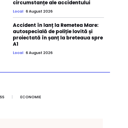
circumstanțe ale accidentului
Local
6 August 2026
Accident în lanț la Remetea Mare:
autospecială de poliție lovită și
proiectată în șanț la breteaua spre
A1
Local
6 August 2026
SS
ECONOMIE