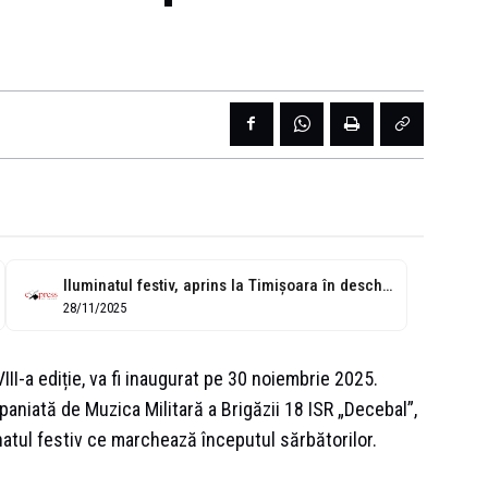
Iluminatul festiv, aprins la Timișoara în deschiderea Târgului de Crăciun
28/11/2025
III-a ediție, va fi inaugurat pe 30 noiembrie 2025.
paniată de Muzica Militară a Brigăzii 18 ISR „Decebal”,
inatul festiv ce marchează începutul sărbătorilor.