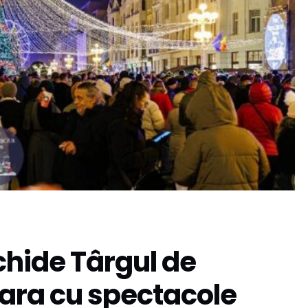
chide Târgul de
oara cu spectacole