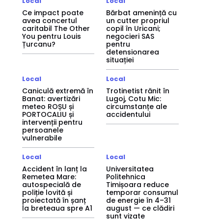
Local
Local
Ce impact poate
Bărbat amenință cu
avea concertul
un cutter propriul
caritabil The Other
copil în Uricani;
You pentru Louis
negocieri SAS
Țurcanu?
pentru
detensionarea
situației
Local
Local
Caniculă extremă în
Trotinetist rănit în
Banat: avertizări
Lugoj, Cotu Mic:
meteo ROȘU și
circumstanțe ale
PORTOCALIU și
accidentului
intervenții pentru
persoanele
vulnerabile
Local
Local
Accident în lanț la
Universitatea
Remetea Mare:
Politehnica
autospecială de
Timișoara reduce
poliție lovită și
temporar consumul
proiectată în șanț
de energie în 4–31
la breteaua spre A1
august — ce clădiri
sunt vizate