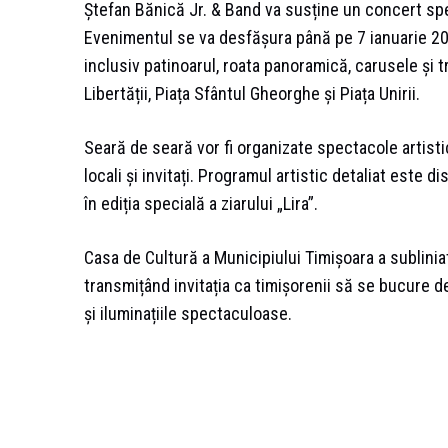
Ștefan Bănică Jr. & Band va susține un concert spec
Evenimentul se va desfășura până pe 7 ianuarie 2026
inclusiv patinoarul, roata panoramică, carusele și tr
Libertății, Piața Sfântul Gheorghe și Piața Unirii.
Seară de seară vor fi organizate spectacole artisti
locali și invitați. Programul artistic detaliat este d
în ediția specială a ziarului „Lira”.
Casa de Cultură a Municipiului Timișoara a sublini
transmițând invitația ca timișorenii să se bucure 
și iluminațiile spectaculoase.