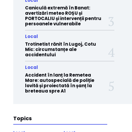
Local
Caniculă extremă în Banat:
avertizări meteo ROȘU și
PORTOCALIU și intervenții pentru
persoanele vulnerabile
Local
Trotinetist rănit în Lugoj, Cotu
Mic: circumstanțe ale
accidentului
Local
Accident în lanț la Remetea
Mare: autospecială de poliție
lovită și proiectată în șanț la
breteaua spre A1
Topics