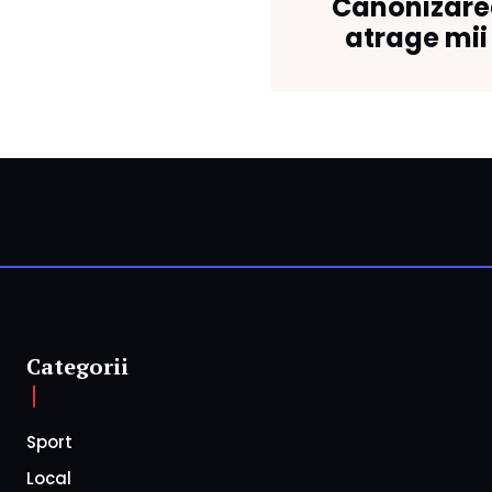
Canonizarea
atrage mii 
Categorii
Sport
Local