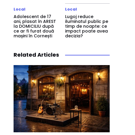
Local
Local
Adolescent de 17
Lugoj reduce
ani, plasat în AREST
iluminatul public pe
la DOMICILIU după
timp de noapte: ce
ce ar fi furat două
impact poate avea
mașini în Cornești
decizia?
Related Articles