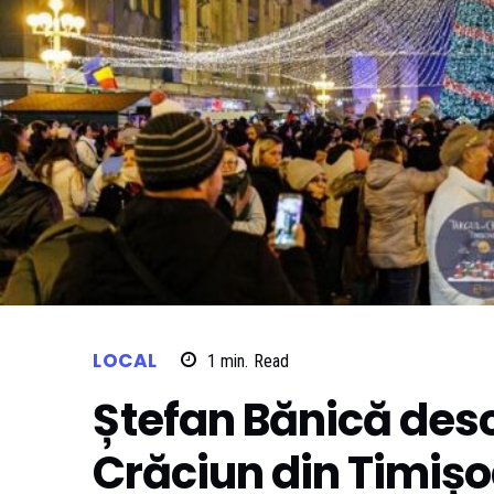
LOCAL
1
min.
Read
Ștefan Bănică des
Crăciun din Timiș