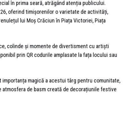
ial în prima seară, atrăgând atenția publicului.
, oferind timișorenilor o varietate de activități,
enulețul lui Moș Crăciun în Piața Victoriei, Piața
ce, colinde și momente de divertisment cu artiști
isponibil prin QR codurile amplasate la fața locului sau
at importanța magică a acestui târg pentru comunitate,
de atmosfera de basm creată de decorațiunile festive