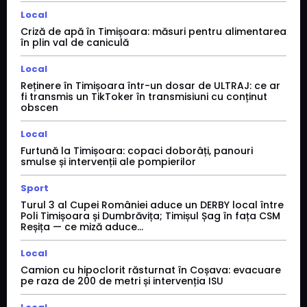
Local
Criză de apă în Timișoara: măsuri pentru alimentarea
în plin val de caniculă
Local
Reținere în Timișoara într-un dosar de ULTRAJ: ce ar
fi transmis un TikToker în transmisiuni cu conținut
obscen
Local
Furtună la Timișoara: copaci doborâți, panouri
smulse și intervenții ale pompierilor
Sport
Turul 3 al Cupei României aduce un DERBY local între
Poli Timișoara și Dumbrăvița; Timișul Șag în fața CSM
Reșița — ce miză aduce...
Local
Camion cu hipoclorit răsturnat în Coșava: evacuare
pe raza de 200 de metri și intervenția ISU