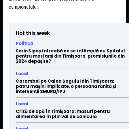
campionatului.
Hot this week
Politica
Sorin Șipoș întreabă ce se întâmplă cu Spitalul
pentru mari arși din Timișoara, promisiunile din
2024 depășite?
Local
Carambol pe Calea Șagului din Timișoara:
patru mașini implicate, o persoană rănită și
intervenții SMURD/IPJ
Local
Criză de apă în Timișoara: măsuri pentru
alimentarea în plin val de caniculă
Local