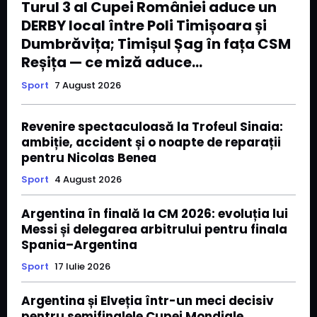
Turul 3 al Cupei României aduce un
DERBY local între Poli Timișoara și
Dumbrăvița; Timișul Șag în fața CSM
Reșița — ce miză aduce...
Sport
7 August 2026
Revenire spectaculoasă la Trofeul Sinaia:
ambiție, accident și o noapte de reparații
pentru Nicolas Benea
Sport
4 August 2026
Argentina în finală la CM 2026: evoluția lui
Messi și delegarea arbitrului pentru finala
Spania–Argentina
Sport
17 Iulie 2026
Argentina și Elveția într-un meci decisiv
pentru semifinalele Cupei Mondiale,