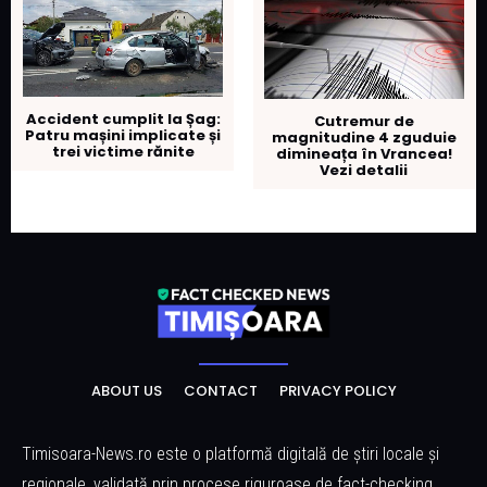
Accident cumplit la Șag:
Cutremur de
Patru mașini implicate și
magnitudine 4 zguduie
trei victime rănite
dimineața în Vrancea!
Vezi detalii
ABOUT US
CONTACT
PRIVACY POLICY
Timisoara-News.ro este o platformă digitală de știri locale și
regionale, validată prin procese riguroase de fact-checking.