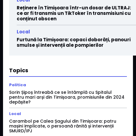
Reținere în Timișoara într-un dosar de ULTRAJ:
ce ar fi transmis un TikToker în transmisiuni cu
conținut obscen
Local
Furtună la Timișoara: copaci doborâți, panouri
smulse și intervenții ale pompierilor
Topics
Politica
Sorin Șipoș întreabă ce se întâmplă cu Spitalul
pentru mari arși din Timișoara, promisiunile din 2024
depășite?
Local
Carambol pe Calea Șagului din Timișoara: patru
mașini implicate, o persoană rănită și intervenții
SMURD/IPJ