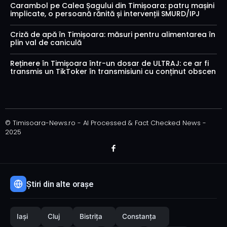
Carambol pe Calea Șagului din Timișoara: patru mașini
implicate, o persoană rănită și intervenții SMURD/IPJ
Criză de apă în Timișoara: măsuri pentru alimentarea în
plin val de caniculă
Reținere în Timișoara într-un dosar de ULTRAJ: ce ar fi
transmis un TikToker în transmisiuni cu conținut obscen
© Timisoara-News.ro - AI Processed & Fact Checked News -
2025
Știri din alte orașe
Iași
Cluj
Bistrița
Constanța