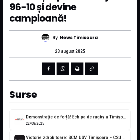
96-10 și devine
campioană!
By
News Timisoara
23 august 2025
Surse
Demonstrație de forță! Echipa de rugby a Timișoarei, aproape de o sută...
22/08/2025
Victorie zdrobitoare: SCM USV Timișoara – CSU Elbi Cluj 96-10