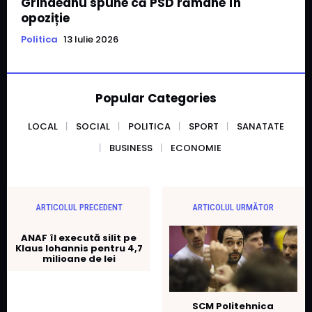
Grindeanu spune că PSD rămâne în
opoziție
Politica
13 Iulie 2026
Popular Categories
LOCAL
SOCIAL
POLITICA
SPORT
SANATATE
BUSINESS
ECONOMIE
ARTICOLUL PRECEDENT
ARTICOLUL URMĂTOR
ANAF îl execută silit pe
Klaus Iohannis pentru 4,7
milioane de lei
SCM Politehnica