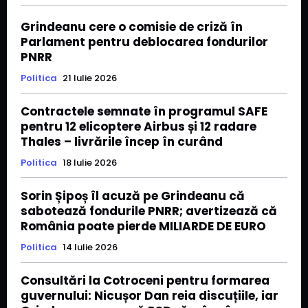
Grindeanu cere o comisie de criză în
Parlament pentru deblocarea fondurilor
PNRR
Politica
21 Iulie 2026
Contractele semnate în programul SAFE
pentru 12 elicoptere Airbus și 12 radare
Thales – livrările încep în curând
Politica
18 Iulie 2026
Sorin Șipoș îl acuză pe Grindeanu că
sabotează fondurile PNRR; avertizează că
România poate pierde MILIARDE DE EURO
Politica
14 Iulie 2026
Consultări la Cotroceni pentru formarea
guvernului: Nicușor Dan reia discuțiile, iar