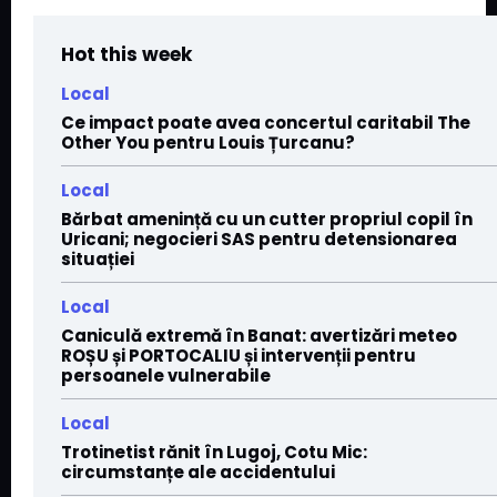
Hot this week
Local
Ce impact poate avea concertul caritabil The
Other You pentru Louis Țurcanu?
Local
Bărbat amenință cu un cutter propriul copil în
Uricani; negocieri SAS pentru detensionarea
situației
Local
Caniculă extremă în Banat: avertizări meteo
ROȘU și PORTOCALIU și intervenții pentru
persoanele vulnerabile
Local
Trotinetist rănit în Lugoj, Cotu Mic:
circumstanțe ale accidentului