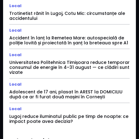
Local
Trotinetist rănit în Lugoj, Cotu Mic: circumstanțe ale
accidentului
Local
Accident în lanț la Remetea Mare: autospecială de
poliție lovită și proiectată în șanț la breteaua spre A1
Local
Universitatea Politehnica Timișoara reduce temporar
consumul de energie în 4–31 august — ce clădiri sunt
vizate
Local
Adolescent de 17 ani, plasat în AREST la DOMICILIU
după ce ar fi furat două mașini în Cornești
Local
Lugoj reduce iluminatul public pe timp de noapte: ce
impact poate avea decizia?