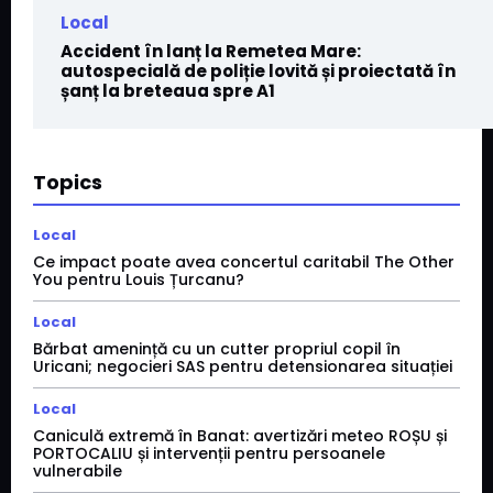
Local
Accident în lanț la Remetea Mare:
autospecială de poliție lovită și proiectată în
șanț la breteaua spre A1
Topics
Local
Ce impact poate avea concertul caritabil The Other
You pentru Louis Țurcanu?
Local
Bărbat amenință cu un cutter propriul copil în
Uricani; negocieri SAS pentru detensionarea situației
Local
Caniculă extremă în Banat: avertizări meteo ROȘU și
PORTOCALIU și intervenții pentru persoanele
vulnerabile