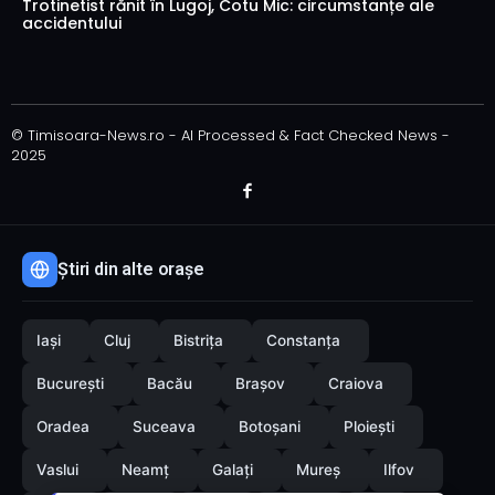
Trotinetist rănit în Lugoj, Cotu Mic: circumstanțe ale
accidentului
© Timisoara-News.ro - AI Processed & Fact Checked News -
2025
Știri din alte orașe
Iași
Cluj
Bistrița
Constanța
București
Bacău
Brașov
Craiova
Oradea
Suceava
Botoșani
Ploiești
Vaslui
Neamț
Galați
Mureș
Ilfov