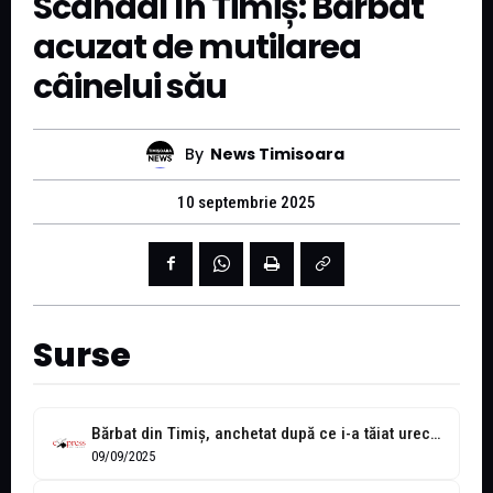
Scandal în Timiș: Bărbat
acuzat de mutilarea
câinelui său
By
News Timisoara
10 septembrie 2025
Surse
Bărbat din Timiș, anchetat după ce i-a tăiat urechile câinelui său
09/09/2025