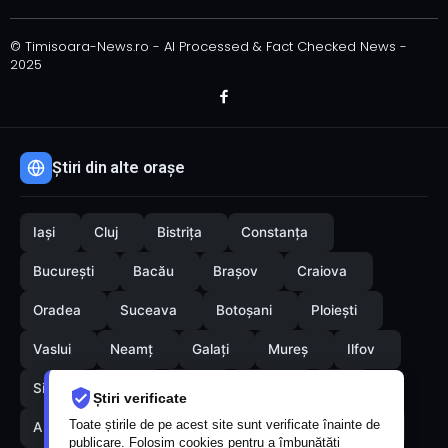
© Timisoara-News.ro - AI Processed & Fact Checked News -
2025
Știri din alte orașe
Iași
Cluj
Bistrița
Constanța
București
Bacău
Brașov
Craiova
Oradea
Suceava
Botoșani
Ploiești
Vaslui
Neamț
Galați
Mureș
Ilfov
Sibiu
Arad
Alba
Tulcea
Olt
Știri verificate
Toate știrile de pe acest site sunt verificate înainte de
Arges
Maramures
Vrancea
Satumare
publicare. Folosim cookies pentru a îmbunătăți