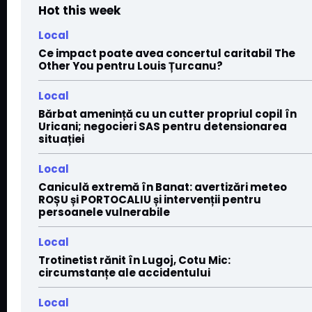
Hot this week
Local
Ce impact poate avea concertul caritabil The
Other You pentru Louis Țurcanu?
Local
Bărbat amenință cu un cutter propriul copil în
Uricani; negocieri SAS pentru detensionarea
situației
Local
Caniculă extremă în Banat: avertizări meteo
ROȘU și PORTOCALIU și intervenții pentru
persoanele vulnerabile
Local
Trotinetist rănit în Lugoj, Cotu Mic:
circumstanțe ale accidentului
Local