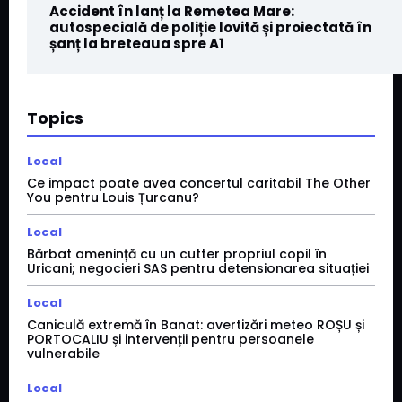
Accident în lanț la Remetea Mare:
autospecială de poliție lovită și proiectată în
șanț la breteaua spre A1
Topics
Local
Ce impact poate avea concertul caritabil The Other
You pentru Louis Țurcanu?
Local
Bărbat amenință cu un cutter propriul copil în
Uricani; negocieri SAS pentru detensionarea situației
Local
Caniculă extremă în Banat: avertizări meteo ROȘU și
PORTOCALIU și intervenții pentru persoanele
vulnerabile
Local