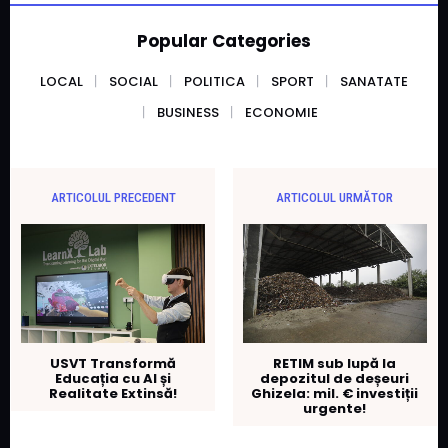
Popular Categories
LOCAL
SOCIAL
POLITICA
SPORT
SANATATE
BUSINESS
ECONOMIE
ARTICOLUL PRECEDENT
ARTICOLUL URMĂTOR
USVT Transformă
RETIM sub lupă la
Educația cu AI și
depozitul de deșeuri
Realitate Extinsă!
Ghizela: mil. € investiții
urgente!