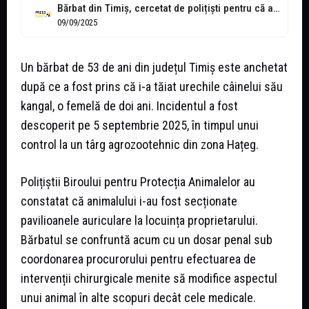
Bărbat din Timiș, cercetat de polițiști pentru că a tăiat urechile câinelui
09/09/2025
Un bărbat de 53 de ani din județul Timiș este anchetat
după ce a fost prins că i-a tăiat urechile câinelui său
kangal, o femelă de doi ani. Incidentul a fost
descoperit pe 5 septembrie 2025, în timpul unui
control la un târg agrozootehnic din zona Hațeg.
Polițiștii Biroului pentru Protecția Animalelor au
constatat că animalului i-au fost secționate
pavilioanele auriculare la locuința proprietarului.
Bărbatul se confruntă acum cu un dosar penal sub
coordonarea procurorului pentru efectuarea de
intervenții chirurgicale menite să modifice aspectul
unui animal în alte scopuri decât cele medicale.