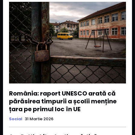
România: raport UNESCO arată că
părăsirea timpurii a școlii menține
țara pe primul loc în UE
Social
31 Martie 2026