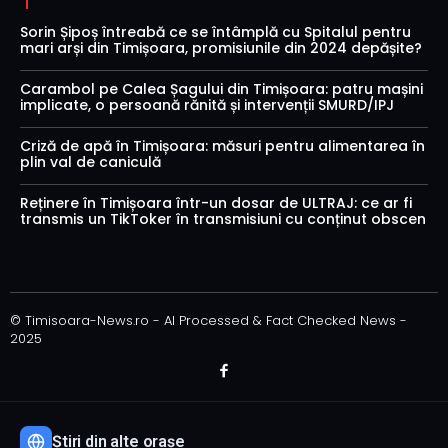
Sorin Șipoș întreabă ce se întâmplă cu Spitalul pentru
mari arși din Timișoara, promisiunile din 2024 depășite?
Carambol pe Calea Șagului din Timișoara: patru mașini
implicate, o persoană rănită și intervenții SMURD/IPJ
Criză de apă în Timișoara: măsuri pentru alimentarea în
plin val de caniculă
Reținere în Timișoara într-un dosar de ULTRAJ: ce ar fi
transmis un TikToker în transmisiuni cu conținut obscen
© Timisoara-News.ro - AI Processed & Fact Checked News -
2025
Știri din alte orașe