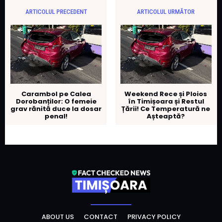
ARTICOLUL PRECEDENT
ARTICOLUL URMĂTOR
Carambol pe Calea
Weekend Rece și Ploios
Dorobanților: O femeie
în Timișoara și Restul
grav rănită duce la dosar
Țării! Ce Temperatură ne
penal!
Așteaptă?
ABOUT US
CONTACT
PRIVACY POLICY