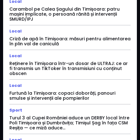
Local
Carambol pe Calea Șagului din Timișoara: patru
mașini implicate, o persoană rănită și intervenții
SMURD/IPJ
Local
Criză de apă în Timișoara: măsuri pentru alimentarea
în plin val de caniculă
Local
Reținere în Timișoara într-un dosar de ULTRAJ: ce ar
fi transmis un TikToker în transmisiuni cu conținut
obscen
Local
Furtună la Timișoara: copaci doborâți, panouri
smulse și intervenții ale pompierilor
Sport
Turul 3 al Cupei României aduce un DERBY local între
Poli Timișoara și Dumbrăvița; Timișul Șag în fața CSM
Reșița — ce miză aduce...
Local