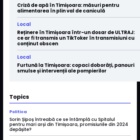
Criză de apă în Timișoara: măsuri pentru
alimentarea în plin val de caniculă
Local
Reținere în Timișoara într-un dosar de ULTRAJ:
ce ar fi transmis un TikToker în transmisiuni cu
conținut obscen
Local
Furtună la Timișoara: copaci doborâți, panouri
smulse și intervenții ale pompierilor
Topics
Politica
Sorin Șipoș întreabă ce se întâmplă cu Spitalul
pentru mari arși din Timișoara, promisiunile din 2024
depășite?