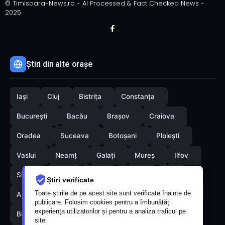
© Timisoara-News.ro - AI Processed & Fact Checked News -
2025
Știri din alte orașe
Iași
Cluj
Bistrița
Constanța
București
Bacău
Brașov
Craiova
Oradea
Suceava
Botoșani
Ploiești
Vaslui
Neamț
Galați
Mureș
Ilfov
Sibiu
Arad
Alba
Tulcea
Olt
Știri verificate
Toate știrile de pe acest site sunt verificate înainte de
Arges
Maramures
Vrancea
Satumare
publicare. Folosim cookies pentru a îmbunătăți
experiența utilizatorilor și pentru a analiza traficul pe
Buzau
Braila
Calarasi
Caras-Severin
site.