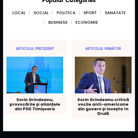
Popular Categories
LOCAL
SOCIAL
POLITICA
SPORT
SANATATE
BUSINESS
ECONOMIE
ARTICOLUL PRECEDENT
ARTICOLUL URMĂTOR
Sorin Grindeanu,
Sorin Grindeanu critică
provocările și alianțele
vocile anti-americane
din PSD Timișoara
din guvern și lovește în
Drulă