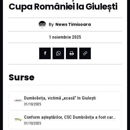
Cupa României la Giulești
By
News Timisoara
1 noiembrie 2025
Surse
Dumbrăvița, victimă „acasă” în Giulești
31/10/2025
Conform așteptărilor, CSC Dumbrăvița a fost carne de tun pentru Rapid în...
31/10/2025