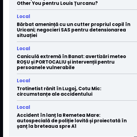
Other You pentru Louis Țurcanu?
Local
Bărbat amenință cu un cutter propriul copil în
Uricani; negocieri SAS pentru detensionarea
situației
Local
Caniculă extremă în Banat: avertizări meteo
ROȘU și PORTOCALIU și intervenții pentru
persoanele vulnerabile
Local
Trotinetist rănit în Lugoj, Cotu Mic:
circumstanțe ale accidentului
Local
Accident în lanț la Remetea Mare:
autospecială de poliție lovită și proiectată în
șanț la breteaua spre A1