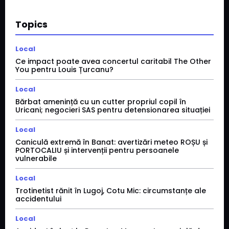
Topics
Local
Ce impact poate avea concertul caritabil The Other
You pentru Louis Țurcanu?
Local
Bărbat amenință cu un cutter propriul copil în
Uricani; negocieri SAS pentru detensionarea situației
Local
Caniculă extremă în Banat: avertizări meteo ROȘU și
PORTOCALIU și intervenții pentru persoanele
vulnerabile
Local
Trotinetist rănit în Lugoj, Cotu Mic: circumstanțe ale
accidentului
Local