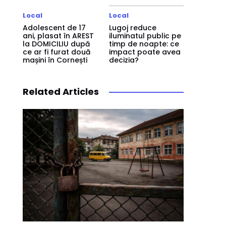
Local
Local
Adolescent de 17
Lugoj reduce
ani, plasat în AREST
iluminatul public pe
la DOMICILIU după
timp de noapte: ce
ce ar fi furat două
impact poate avea
mașini în Cornești
decizia?
Related Articles