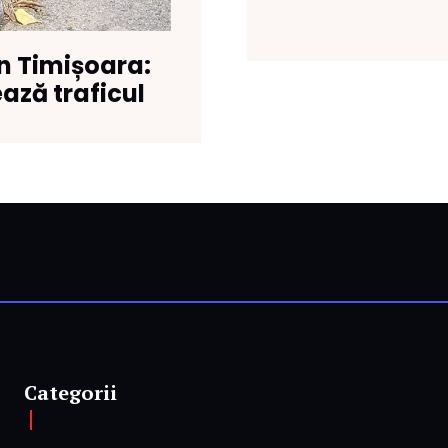
în Timișoara:
ază traficul
Categorii