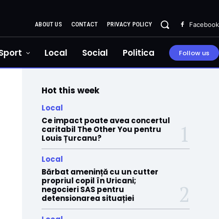
ABOUT US
CONTACT
PRIVACY POLICY
Facebook
Sport
Local
Social
Politica
Follow us
Hot this week
Local
Ce impact poate avea concertul
caritabil The Other You pentru
Louis Țurcanu?
Local
Bărbat amenință cu un cutter
propriul copil în Uricani;
negocieri SAS pentru
detensionarea situației