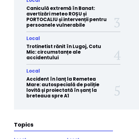
Local
Caniculă extremă în Banat:
avertizări meteo ROȘU și
PORTOCALIU și intervenții pentru
persoanele vulnerabile
Local
Trotinetist rănit în Lugoj, Cotu
Mic: circumstanțe ale
accidentului
Local
Accident în lanț la Remetea
Mare: autospecială de poliție
lovită și proiectată în șanț la
breteaua spre A1
Topics