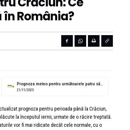
ru Crăciun: Ce
 în România?
Prognoza meteo pentru următoarele patru săptămâni. Cum va fi vremea de Crăciun
21/11/2025
ctualizat prognoza pentru perioada până la Crăciun,
cute la începutul iernii, urmate de o răcire treptată.
rile vor fi mai ridicate decât cele normale, cu o