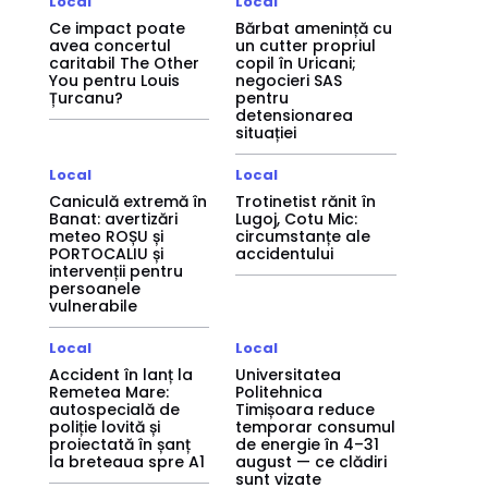
Local
Local
Ce impact poate
Bărbat amenință cu
avea concertul
un cutter propriul
caritabil The Other
copil în Uricani;
You pentru Louis
negocieri SAS
Țurcanu?
pentru
detensionarea
situației
Local
Local
Caniculă extremă în
Trotinetist rănit în
Banat: avertizări
Lugoj, Cotu Mic:
meteo ROȘU și
circumstanțe ale
PORTOCALIU și
accidentului
intervenții pentru
persoanele
vulnerabile
Local
Local
Accident în lanț la
Universitatea
Remetea Mare:
Politehnica
autospecială de
Timișoara reduce
poliție lovită și
temporar consumul
proiectată în șanț
de energie în 4–31
la breteaua spre A1
august — ce clădiri
sunt vizate