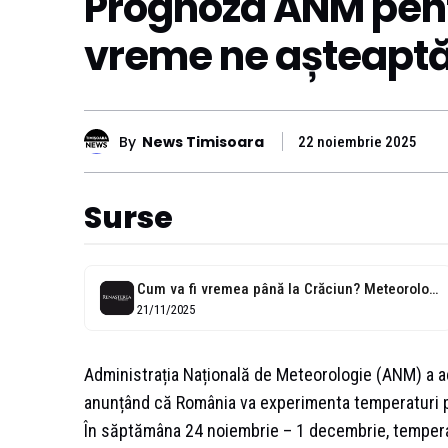
Prognoza ANM pent
vreme ne așteaptă
By
News Timisoara
22 noiembrie 2025
Surse
Cum va fi vremea până la Crăciun? Meteorologii ANM au actualizat prognoza
21/11/2025
Administrația Națională de Meteorologie (ANM) a a
anunțând că România va experimenta temperaturi plă
În săptămâna 24 noiembrie – 1 decembrie, temperatu