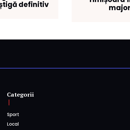
tigă definitiv
major
Categorii
Sport
Local