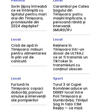
Politica
Local
Sorin Șipoș întreabă
Carambol pe Calea
ce se întâmplă cu
Șagului din
Spitalul pentru mari
Timișoara: patru
arși din Timișoara,
mașini implicate, o
promisiunile din
persoană rănită și
2024 depășite?
intervenții
SMURD/IPJ
Local
Local
Criză de apă în
Reținere în
Timișoara: măsuri
Timișoara într-un
pentru alimentarea
dosar de ULTRAJ:
în plin val de
ce ar fi transmis un
caniculă
TikToker în
transmisiuni cu
conținut obscen
Local
Sport
Furtună la
Turul 3 al Cupei
Timișoara: copaci
României aduce un
doborâți, panouri
DERBY local între
smulse și intervenții
Poli Timișoara și
ale pompierilor
Dumbrăvița; Timișul
Șag în fața CSM
Reșița — ce miză