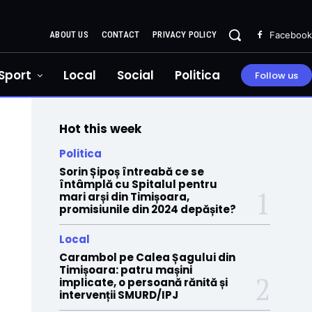
ABOUT US
CONTACT
PRIVACY POLICY
Facebook
Sport
Local
Social
Politica
Follow us
Hot this week
Politica
Sorin Șipoș întreabă ce se
întâmplă cu Spitalul pentru
mari arși din Timișoara,
promisiunile din 2024 depășite?
Local
Carambol pe Calea Șagului din
Timișoara: patru mașini
implicate, o persoană rănită și
intervenții SMURD/IPJ