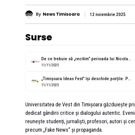
By
News Timisoara
12 noiembrie 2025
Surse
De ce trebuie să „recitim” perioada lui Nicolae Ceaușescu? A început primul...
11/11/2025
„Timișoara Ideas Fest” își deschide porțile. Patru zile de conferințe și dezbateri
11/11/2025
Universitatea de Vest din Timișoara găzduiește prim
dedicat gândirii critice și dialogului autentic. Eve
reunește studenți, jurnaliști, profesori, autori și
precum „Fake News” și propaganda.