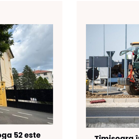
oga 52 este
Timișoara în