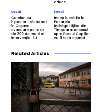
aduce...
Local
Local
Camion cu
Încep lucrările la
hipoclorit răsturnat
Pasarela
în Coșava:
Îndrăgostiților din
evacuare pe raza
Timișoara: accesul
de 200 de metri și
spre Parcul Copiilor
intervenția ISU
va fi restricționat
Related Articles