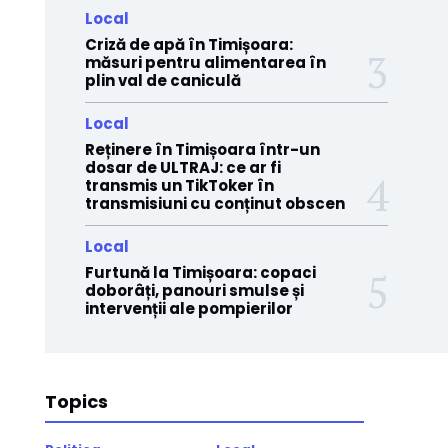
Local
Criză de apă în Timișoara:
măsuri pentru alimentarea în
plin val de caniculă
Local
Reținere în Timișoara într-un
dosar de ULTRAJ: ce ar fi
transmis un TikToker în
transmisiuni cu conținut obscen
Local
Furtună la Timișoara: copaci
doborâți, panouri smulse și
intervenții ale pompierilor
Topics