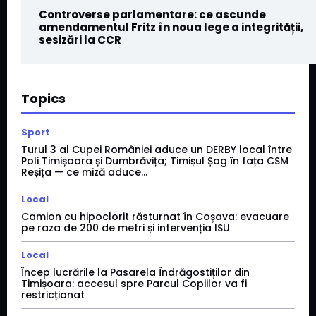
Controverse parlamentare: ce ascunde
amendamentul Fritz în noua lege a integrității,
sesizări la CCR
Topics
Sport
Turul 3 al Cupei României aduce un DERBY local între
Poli Timișoara și Dumbrăvița; Timișul Șag în fața CSM
Reșița — ce miză aduce...
Local
Camion cu hipoclorit răsturnat în Coșava: evacuare
pe raza de 200 de metri și intervenția ISU
Local
Încep lucrările la Pasarela Îndrăgostiților din
Timișoara: accesul spre Parcul Copiilor va fi
restricționat