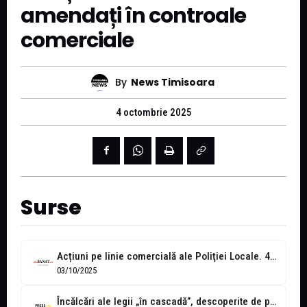
amendați în controale
comerciale
By
News Timisoara
4 octombrie 2025
Surse
Acțiuni pe linie comercială ale Poliţiei Locale. 483 de sancțiuni în valoare...
03/10/2025
Încălcări ale legii „în cascadă”, descoperite de polițiștii locali la mai multe...