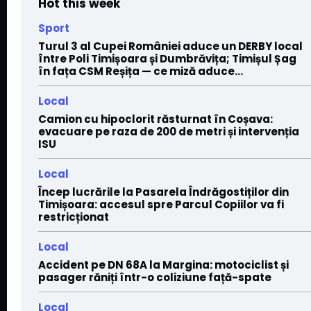
Hot this week
Sport
Turul 3 al Cupei României aduce un DERBY local
între Poli Timișoara și Dumbrăvița; Timișul Șag
în fața CSM Reșița — ce miză aduce...
Local
Camion cu hipoclorit răsturnat în Coșava:
evacuare pe raza de 200 de metri și intervenția
ISU
Local
Încep lucrările la Pasarela Îndrăgostiților din
Timișoara: accesul spre Parcul Copiilor va fi
restricționat
Local
Accident pe DN 68A la Margina: motociclist și
pasager răniți într-o coliziune față-spate
Local