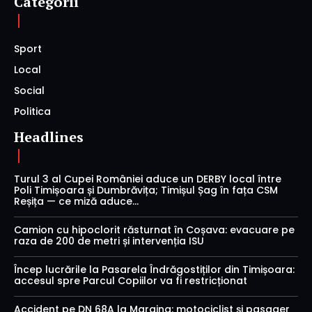
Categorii
Sport
Local
Social
Politica
Headlines
Turul 3 al Cupei României aduce un DERBY local între
Poli Timișoara și Dumbrăvița; Timișul Șag în fața CSM
Reșița — ce miză aduce...
Camion cu hipoclorit răsturnat în Coșava: evacuare pe
raza de 200 de metri și intervenția ISU
Încep lucrările la Pasarela Îndrăgostiților din Timișoara:
accesul spre Parcul Copiilor va fi restricționat
Accident pe DN 68A la Margina: motociclist și pasager