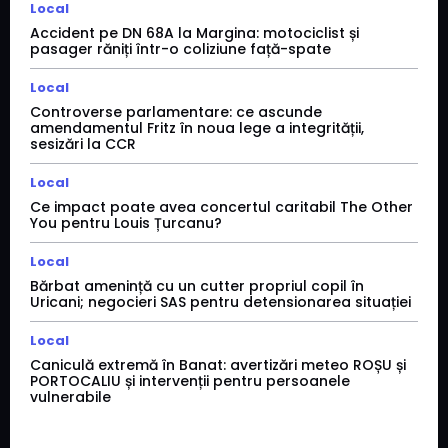
Local
Accident pe DN 68A la Margina: motociclist și
pasager răniți într-o coliziune față-spate
Local
Controverse parlamentare: ce ascunde
amendamentul Fritz în noua lege a integrității,
sesizări la CCR
Local
Ce impact poate avea concertul caritabil The Other
You pentru Louis Țurcanu?
Local
Bărbat amenință cu un cutter propriul copil în
Uricani; negocieri SAS pentru detensionarea situației
Local
Caniculă extremă în Banat: avertizări meteo ROȘU și
PORTOCALIU și intervenții pentru persoanele
vulnerabile