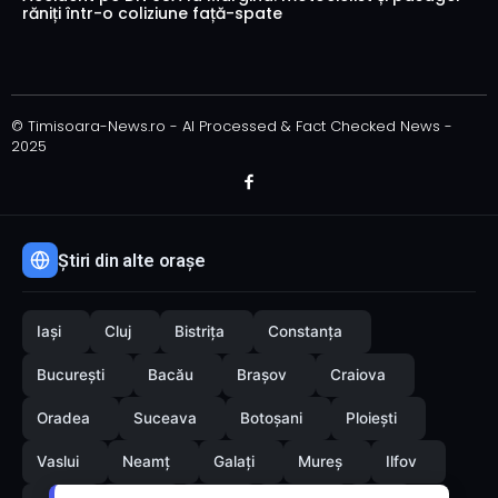
răniți într-o coliziune față-spate
© Timisoara-News.ro - AI Processed & Fact Checked News -
2025
Știri din alte orașe
Iași
Cluj
Bistrița
Constanța
București
Bacău
Brașov
Craiova
Oradea
Suceava
Botoșani
Ploiești
Vaslui
Neamț
Galați
Mureș
Ilfov