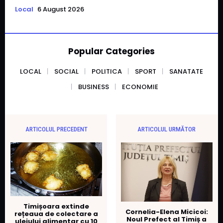
Local
6 August 2026
Popular Categories
LOCAL
SOCIAL
POLITICA
SPORT
SANATATE
BUSINESS
ECONOMIE
ARTICOLUL PRECEDENT
ARTICOLUL URMĂTOR
Timișoara extinde
Cornelia-Elena Micicoi:
rețeaua de colectare a
Noul Prefect al Timiș a
uleiului alimentar cu 10