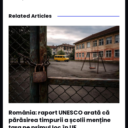
Related Articles
România: raport UNESCO arată că
părăsirea timpurii a școlii menține
țara pe primul loc în UE