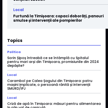
Local
Furtună la Timișoara: copaci doborâți, panouri
smulse și intervenții ale pompierilor
Topics
Politica
Sorin Șipoș întreabă ce se întâmplă cu Spitalul
pentru mari arși din Timișoara, promisiunile din 2024
depășite?
Local
Carambol pe Calea Șagului din Timișoara: patru
mașini implicate, o persoană rănită și intervenții
SMURD/IPJ
Local
Criză de apă în Timișoara: măsuri pentru alimentarea
în plin val de caniculă