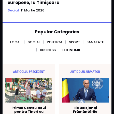
europene, la Timișoara
Social
11 Martie 2026
Popular Categories
LOCAL
SOCIAL
POLITICA
SPORT
SANATATE
BUSINESS
ECONOMIE
ARTICOLUL PRECEDENT
ARTICOLUL URMĂTOR
Primul Centru de Zi
Ilie Bolojan și
pentru Tineri cu
Frământările