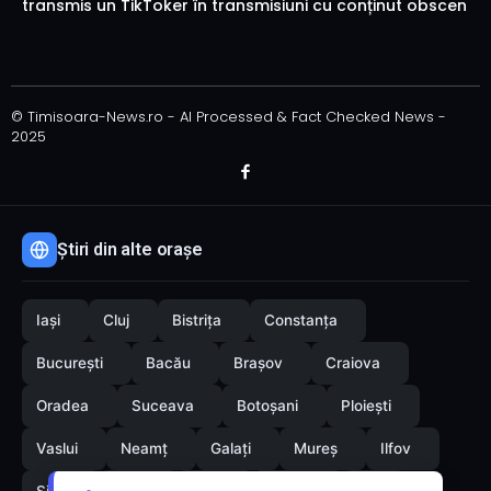
transmis un TikToker în transmisiuni cu conținut obscen
© Timisoara-News.ro - AI Processed & Fact Checked News -
2025
Știri din alte orașe
Iași
Cluj
Bistrița
Constanța
București
Bacău
Brașov
Craiova
Oradea
Suceava
Botoșani
Ploiești
Vaslui
Neamț
Galați
Mureș
Ilfov
Sibiu
Arad
Alba
Tulcea
Olt