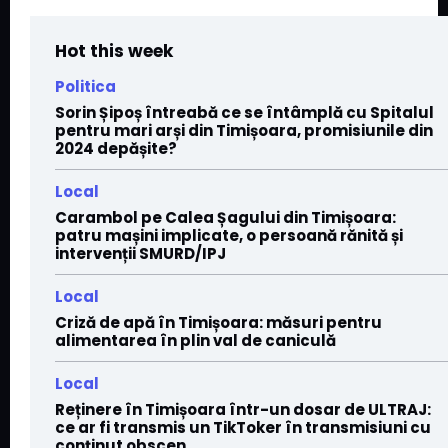
Hot this week
Politica
Sorin Șipoș întreabă ce se întâmplă cu Spitalul
pentru mari arși din Timișoara, promisiunile din
2024 depășite?
Local
Carambol pe Calea Șagului din Timișoara:
patru mașini implicate, o persoană rănită și
intervenții SMURD/IPJ
Local
Criză de apă în Timișoara: măsuri pentru
alimentarea în plin val de caniculă
Local
Reținere în Timișoara într-un dosar de ULTRAJ:
ce ar fi transmis un TikToker în transmisiuni cu
conținut obscen