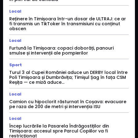
Local
Reținere în Timișoara într-un dosar de ULTRAJ: ce ar
fi transmis un TikToker în transmisiuni cu conținut
obscen
Local
Furtună la Timișoara: copaci doborâți, panouri
smulse și intervenții ale pompierilor
Sport
Turul 3 al Cupei României aduce un DERBY local între
Poli Timișoara și Dumbrăvița; Timișul Șag în fața CSM
Reșița — ce miză aduce...
Local
Camion cu hipoclorit răsturnat în Coșava: evacuare
pe raza de 200 de metri și intervenția ISU
Local
Încep lucrările la Pasarela Îndrăgostiților din
Timișoara: accesul spre Parcul Copiilor va fi
restricționat