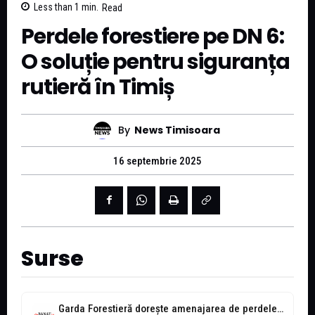
Less than 1
min.
Read
Perdele forestiere pe DN 6:
O soluție pentru siguranța
rutieră în Timiș
By
News Timisoara
16 septembrie 2025
Surse
Garda Forestieră dorește amenajarea de perdele forestiere pe DN 6 în județul...