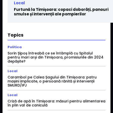
Local
Furtună la Timișoara: copaci doborâți, panouri
smulse și intervenții ale pompierilor
Topics
Politica
Sorin Șipoș întreabă ce se întâmplă cu Spitalul
pentru mari arși din Timișoara, promisiunile din 2024
depășite?
Local
Carambol pe Calea Șagului din Timișoara: patru
mașini implicate, o persoană rănită și intervenții
SMURD/IPJ
Local
Criză de apă în Timișoara: măsuri pentru alimentarea
în plin val de caniculă