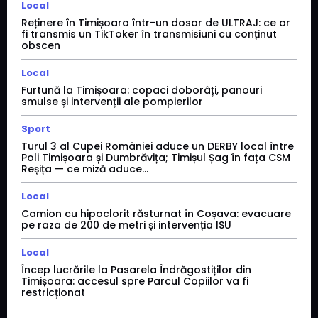
Local
Reținere în Timișoara într-un dosar de ULTRAJ: ce ar
fi transmis un TikToker în transmisiuni cu conținut
obscen
Local
Furtună la Timișoara: copaci doborâți, panouri
smulse și intervenții ale pompierilor
Sport
Turul 3 al Cupei României aduce un DERBY local între
Poli Timișoara și Dumbrăvița; Timișul Șag în fața CSM
Reșița — ce miză aduce...
Local
Camion cu hipoclorit răsturnat în Coșava: evacuare
pe raza de 200 de metri și intervenția ISU
Local
Încep lucrările la Pasarela Îndrăgostiților din
Timișoara: accesul spre Parcul Copiilor va fi
restricționat