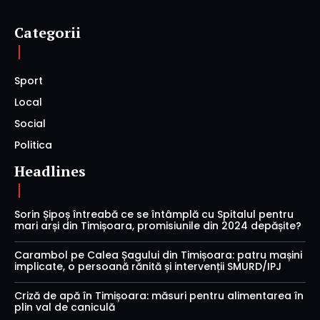
Categorii
Sport
Local
Social
Politica
Headlines
Sorin Șipoș întreabă ce se întâmplă cu Spitalul pentru
mari arși din Timișoara, promisiunile din 2024 depășite?
Carambol pe Calea Șagului din Timișoara: patru mașini
implicate, o persoană rănită și intervenții SMURD/IPJ
Criză de apă în Timișoara: măsuri pentru alimentarea în
plin val de caniculă