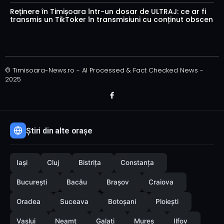
Reținere în Timișoara într-un dosar de ULTRAJ: ce ar fi
transmis un TikToker în transmisiuni cu conținut obscen
© Timisoara-News.ro - AI Processed & Fact Checked News -
2025
Știri din alte orașe
Iași
Cluj
Bistrița
Constanța
București
Bacău
Brașov
Craiova
Oradea
Suceava
Botoșani
Ploiești
Vaslui
Neamț
Galați
Mureș
Ilfov