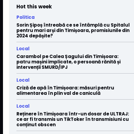
Hot this week
Politica
Sorin Șipoș întreabă ce se întâmplă cu Spitalul
pentru mari arși din Timișoara, promisiunile din
2024 depășite?
Local
Carambol pe Calea Șagului din Timișoara:
patru mașini implicate, o persoană rănită și
intervenții SMURD/IPJ
Local
Criză de apă în Timișoara: măsuri pentru
alimentarea în plin val de caniculă
Local
Reținere în Timișoara într-un dosar de ULTRAJ:
ce ar fi transmis un TikToker în transmisiuni cu
conținut obscen