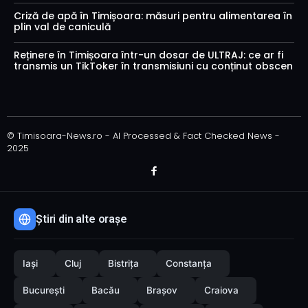
Criză de apă în Timișoara: măsuri pentru alimentarea în
plin val de caniculă
Reținere în Timișoara într-un dosar de ULTRAJ: ce ar fi
transmis un TikToker în transmisiuni cu conținut obscen
© Timisoara-News.ro - AI Processed & Fact Checked News -
2025
Știri din alte orașe
Iași
Cluj
Bistrița
Constanța
București
Bacău
Brașov
Craiova