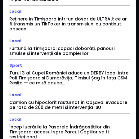
Local
Reținere în Timișoara într-un dosar de ULTRAJ: ce ar
fi transmis un TikToker în transmisiuni cu conținut
obscen
Local
Furtună la Timișoara: copaci doborâți, panouri
smulse și intervenții ale pompierilor
Sport
Turul 3 al Cupei României aduce un DERBY local între
Poli Timișoara și Dumbrăvița; Timișul Șag în fața CSM
Reșița — ce miză aduce...
Local
Camion cu hipoclorit răsturnat în Coșava: evacuare
pe raza de 200 de metri și intervenția ISU
Local
Încep lucrările la Pasarela Îndrăgostiților din
Timișoara: accesul spre Parcul Copiilor va fi
restricționat