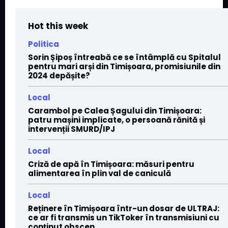
Hot this week
Politica
Sorin Șipoș întreabă ce se întâmplă cu Spitalul
pentru mari arși din Timișoara, promisiunile din
2024 depășite?
Local
Carambol pe Calea Șagului din Timișoara:
patru mașini implicate, o persoană rănită și
intervenții SMURD/IPJ
Local
Criză de apă în Timișoara: măsuri pentru
alimentarea în plin val de caniculă
Local
Reținere în Timișoara într-un dosar de ULTRAJ:
ce ar fi transmis un TikToker în transmisiuni cu
conținut obscen