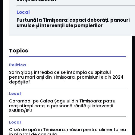
Local
Furtună la Timișoara: copaci doborâți, panouri
smulse și intervenții ale pompierilor
Topics
Politica
Sorin Șipoș întreabă ce se întâmplă cu Spitalul
pentru mari arși din Timișoara, promisiunile din 2024
depășite?
Local
Carambol pe Calea Șagului din Timișoara: patru
mașini implicate, o persoană rănită și intervenții
SMURD/IPJ
Local
Criză de apă în Timișoara: măsuri pentru alimentarea
în plin val de caniculă