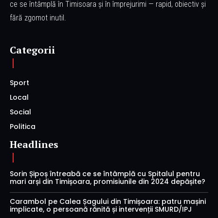
ce se întâmplă în Timisoara și în împrejurimi — rapid, obiectiv și
fără zgomot inutil.
Categorii
Sport
Local
Social
Politica
Headlines
Sorin Șipoș întreabă ce se întâmplă cu Spitalul pentru
mari arși din Timișoara, promisiunile din 2024 depășite?
Carambol pe Calea Șagului din Timișoara: patru mașini
implicate, o persoană rănită și intervenții SMURD/IPJ