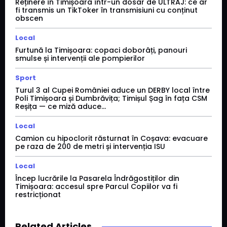
Reținere în Timișoara într-un dosar de ULTRAJ: ce ar
fi transmis un TikToker în transmisiuni cu conținut
obscen
Local
Furtună la Timișoara: copaci doborâți, panouri
smulse și intervenții ale pompierilor
Sport
Turul 3 al Cupei României aduce un DERBY local între
Poli Timișoara și Dumbrăvița; Timișul Șag în fața CSM
Reșița — ce miză aduce...
Local
Camion cu hipoclorit răsturnat în Coșava: evacuare
pe raza de 200 de metri și intervenția ISU
Local
Încep lucrările la Pasarela Îndrăgostiților din
Timișoara: accesul spre Parcul Copiilor va fi
restricționat
Related Articles