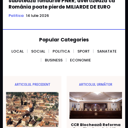
sabotează fondurile PNRR; avertizează că
România poate pierde MILIARDE DE EURO
Politica
14 Iulie 2026
Popular Categories
LOCAL
SOCIAL
POLITICA
SPORT
SANATATE
BUSINESS
ECONOMIE
ARTICOLUL PRECEDENT
ARTICOLUL URMĂTOR
CCR Blochează Reforma