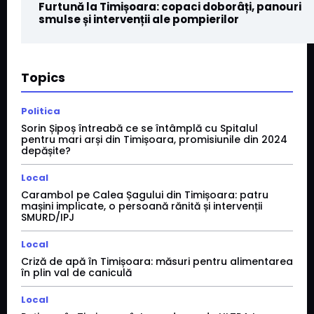
Furtună la Timișoara: copaci doborâți, panouri
smulse și intervenții ale pompierilor
Topics
Politica
Sorin Șipoș întreabă ce se întâmplă cu Spitalul
pentru mari arși din Timișoara, promisiunile din 2024
depășite?
Local
Carambol pe Calea Șagului din Timișoara: patru
mașini implicate, o persoană rănită și intervenții
SMURD/IPJ
Local
Criză de apă în Timișoara: măsuri pentru alimentarea
în plin val de caniculă
Local