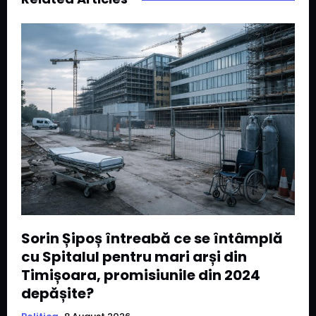
Sorin Șipoș întreabă ce se întâmplă
cu Spitalul pentru mari arși din
Timișoara, promisiunile din 2024
depășite?