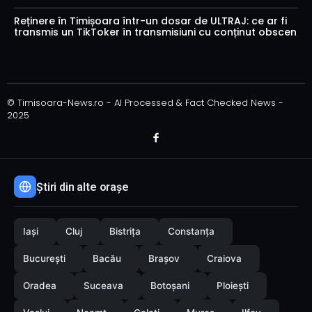
Reținere în Timișoara într-un dosar de ULTRAJ: ce ar fi
transmis un TikToker în transmisiuni cu conținut obscen
© Timisoara-News.ro - AI Processed & Fact Checked News -
2025
Știri din alte orașe
Iași
Cluj
Bistrița
Constanța
București
Bacău
Brașov
Craiova
Oradea
Suceava
Botoșani
Ploiești