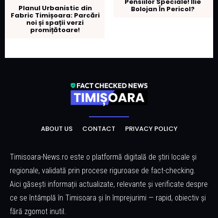
Pensiilor Speciale! Ilie
Planul Urbanistic din
Bolojan În Pericol?
Fabric Timișoara: Parcări
noi și spații verzi
promițătoare!
ABOUT US
CONTACT
PRIVACY POLICY
Timisoara-News.ro este o platformă digitală de știri locale și
regionale, validată prin procese riguroase de fact-checking.
Aici găsești informații actualizate, relevante și verificate despre
ce se întâmplă în Timisoara și în împrejurimi — rapid, obiectiv și
fără zgomot inutil.