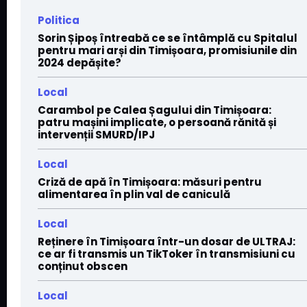
Politica
Sorin Șipoș întreabă ce se întâmplă cu Spitalul
pentru mari arși din Timișoara, promisiunile din
2024 depășite?
Local
Carambol pe Calea Șagului din Timișoara:
patru mașini implicate, o persoană rănită și
intervenții SMURD/IPJ
Local
Criză de apă în Timișoara: măsuri pentru
alimentarea în plin val de caniculă
Local
Reținere în Timișoara într-un dosar de ULTRAJ:
ce ar fi transmis un TikToker în transmisiuni cu
conținut obscen
Local