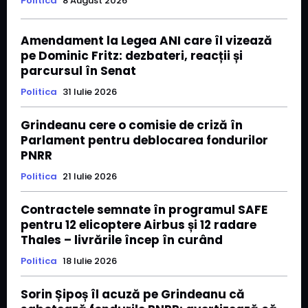
Politica
8 August 2026
Amendament la Legea ANI care îl vizează
pe Dominic Fritz: dezbateri, reacții și
parcursul în Senat
Politica
31 Iulie 2026
Grindeanu cere o comisie de criză în
Parlament pentru deblocarea fondurilor
PNRR
Politica
21 Iulie 2026
Contractele semnate în programul SAFE
pentru 12 elicoptere Airbus și 12 radare
Thales – livrările încep în curând
Politica
18 Iulie 2026
Sorin Șipoș îl acuză pe Grindeanu că