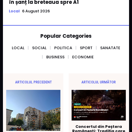
în șanț la breteaua spre A1
Local
6 August 2026
Popular Categories
LOCAL
SOCIAL
POLITICA
SPORT
SANATATE
BUSINESS
ECONOMIE
ARTICOLUL PRECEDENT
ARTICOLUL URMĂTOR
Concertul din Peștera
Românești: Tradiția care