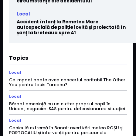
circumstanțe ale accidentului
Local
Accident în lanț la Remetea Mare:
autospecială de poliție lovită și proiectată în
șanț la breteaua spre A1
Topics
Local
Ce impact poate avea concertul caritabil The Other
You pentru Louis Țurcanu?
Local
Bărbat amenință cu un cutter propriul copil în
Uricani; negocieri SAS pentru detensionarea situației
Local
Caniculă extremă în Banat: avertizări meteo ROȘU și
PORTOCALIU și intervenții pentru persoanele