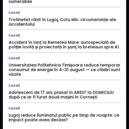
vulnerabile
Local
Trotinetist rănit în Lugoj, Cotu Mic: circumstanțe ale
accidentului
Local
Accident în lanț la Remetea Mare: autospecială de
poliție lovită și proiectată în șanț la breteaua spre A1
Local
Universitatea Politehnica Timișoara reduce temporar
consumul de energie în 4–31 august — ce clădiri sunt
vizate
Local
Adolescent de 17 ani, plasat în AREST la DOMICILIU
după ce ar fi furat două mașini în Cornești
Local
Lugoj reduce iluminatul public pe timp de noapte: ce
impact poate avea decizia?