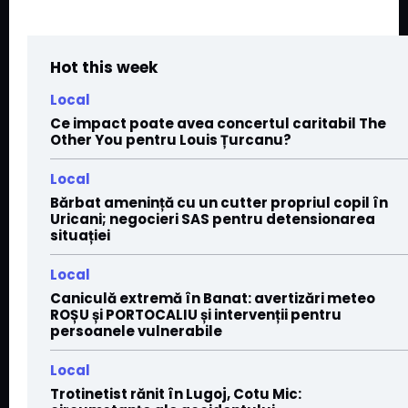
Hot this week
Local
Ce impact poate avea concertul caritabil The
Other You pentru Louis Țurcanu?
Local
Bărbat amenință cu un cutter propriul copil în
Uricani; negocieri SAS pentru detensionarea
situației
Local
Caniculă extremă în Banat: avertizări meteo
ROȘU și PORTOCALIU și intervenții pentru
persoanele vulnerabile
Local
Trotinetist rănit în Lugoj, Cotu Mic: