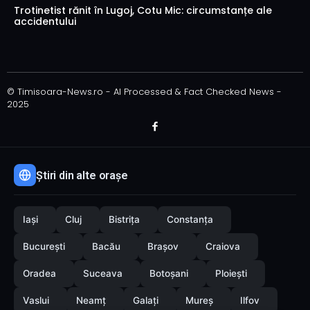
Trotinetist rănit în Lugoj, Cotu Mic: circumstanțe ale
accidentului
© Timisoara-News.ro - AI Processed & Fact Checked News -
2025
Știri din alte orașe
Iași
Cluj
Bistrița
Constanța
București
Bacău
Brașov
Craiova
Oradea
Suceava
Botoșani
Ploiești
Vaslui
Neamț
Galați
Mureș
Ilfov