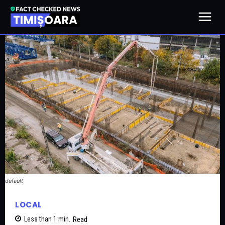
default
LOCAL
Less than 1
min.
Read