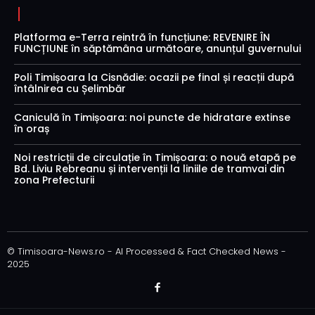
Platforma e-Terra reintră în funcțiune: REVENIRE ÎN
FUNCȚIUNE în săptămâna următoare, anunțul guvernului
Poli Timișoara la Cisnădie: ocazii pe final și reacții după
întâlnirea cu Șelimbăr
Caniculă în Timișoara: noi puncte de hidratare extinse
în oraș
Noi restricții de circulație în Timișoara: o nouă etapă pe
Bd. Liviu Rebreanu și intervenții la liniile de tramvai din
zona Prefecturii
© Timisoara-News.ro - AI Processed & Fact Checked News -
2025