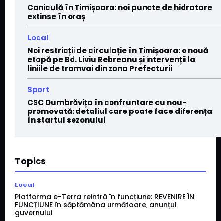
Caniculă în Timișoara: noi puncte de hidratare
extinse în oraș
Local
Noi restricții de circulație în Timișoara: o nouă
etapă pe Bd. Liviu Rebreanu și intervenții la
liniile de tramvai din zona Prefecturii
Sport
CSC Dumbrăvița în confruntare cu nou-
promovată: detaliul care poate face diferența
în startul sezonului
Topics
Local
Platforma e-Terra reintră în funcțiune: REVENIRE ÎN
FUNCȚIUNE în săptămâna următoare, anunțul
guvernului