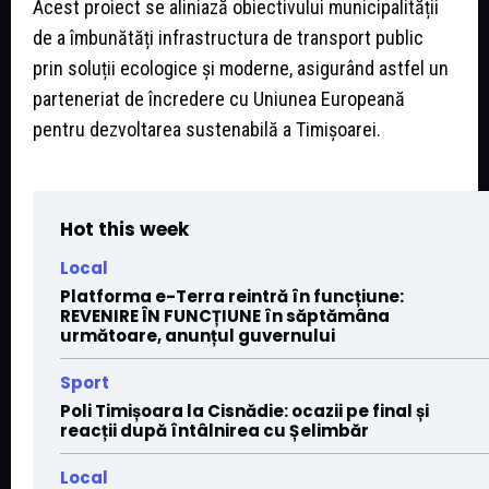
Acest proiect se aliniază obiectivului municipalității
de a îmbunătăți infrastructura de transport public
prin soluții ecologice și moderne, asigurând astfel un
parteneriat de încredere cu Uniunea Europeană
pentru dezvoltarea sustenabilă a Timișoarei.
Hot this week
Local
Platforma e-Terra reintră în funcțiune:
REVENIRE ÎN FUNCȚIUNE în săptămâna
următoare, anunțul guvernului
Sport
Poli Timișoara la Cisnădie: ocazii pe final și
reacții după întâlnirea cu Șelimbăr
Local