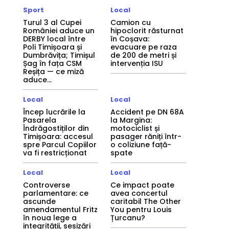
Sport
Local
Turul 3 al Cupei
Camion cu
României aduce un
hipoclorit răsturnat
DERBY local între
în Coșava:
Poli Timișoara și
evacuare pe raza
Dumbrăvița; Timișul
de 200 de metri și
Șag în fața CSM
intervenția ISU
Reșița — ce miză
aduce...
Local
Local
Încep lucrările la
Accident pe DN 68A
Pasarela
la Margina:
Îndrăgostiților din
motociclist și
Timișoara: accesul
pasager răniți într-
spre Parcul Copiilor
o coliziune față-
va fi restricționat
spate
Local
Local
Controverse
Ce impact poate
parlamentare: ce
avea concertul
ascunde
caritabil The Other
amendamentul Fritz
You pentru Louis
în noua lege a
Țurcanu?
integrității, sesizări