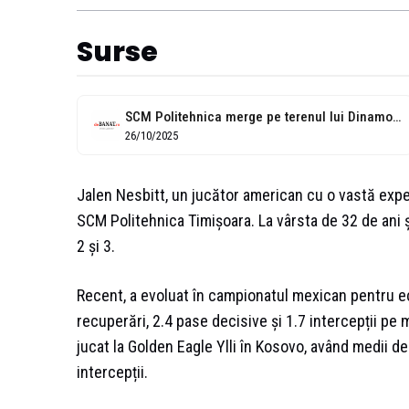
Surse
SCM Politehnica merge pe terenul lui Dinamo cu un jucător nou
26/10/2025
Jalen Nesbitt, un jucător american cu o vastă expe
SCM Politehnica Timișoara. La vârsta de 32 de ani ș
2 și 3.
Recent, a evoluat în campionatul mexican pentru ec
recuperări, 2.4 pase decisive și 1.7 intercepții p
jucat la Golden Eagle Ylli în Kosovo, având medii de
intercepții.