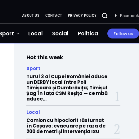
ABOUT US
CONTACT
PRIVACY POLICY
Facebook
Sport
Local
Social
Politica
Follow us
Hot this week
Sport
Turul 3 al Cupei României aduce
un DERBY local între Poli
Timișoara și Dumbrăvița; Timișul
Șag în fața CSM Reșița — ce miză
aduce...
Local
Camion cu hipoclorit răsturnat
în Coșava: evacuare pe raza de
200 de metri și intervenția ISU