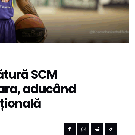
lătură SCM
oara, aducând
țională