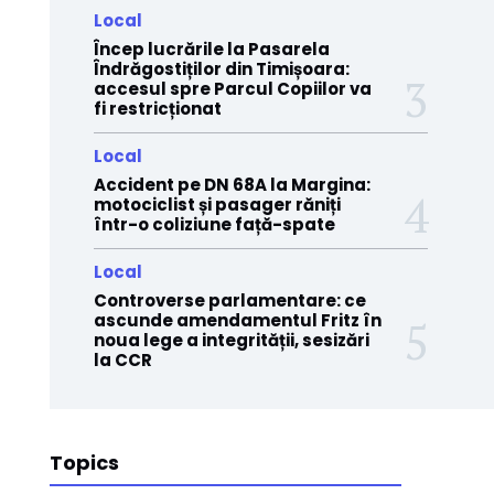
Local
Încep lucrările la Pasarela
Îndrăgostiților din Timișoara:
accesul spre Parcul Copiilor va
fi restricționat
Local
Accident pe DN 68A la Margina:
motociclist și pasager răniți
într-o coliziune față-spate
Local
Controverse parlamentare: ce
ascunde amendamentul Fritz în
noua lege a integrității, sesizări
la CCR
Topics