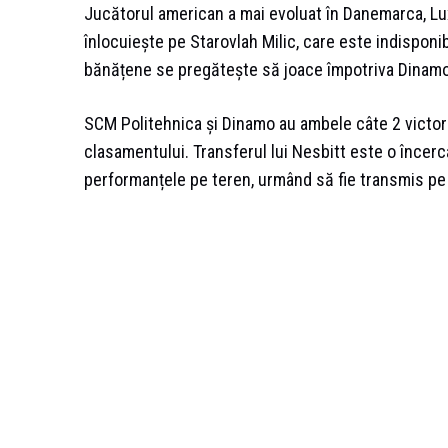
Jucătorul american a mai evoluat în Danemarca, Lux
înlocuiește pe Starovlah Milic, care este indisponi
bănățene se pregătește să joace împotriva Dinamo B
SCM Politehnica și Dinamo au ambele câte 2 victorii
clasamentului. Transferul lui Nesbitt este o încerca
performanțele pe teren, urmând să fie transmis pe 