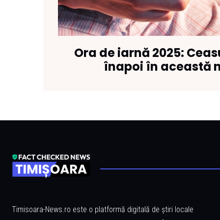
Ora de iarnă 2025: Ceas
înapoi în această 
Timisoara-News.ro este o platformă digitală de știri locale