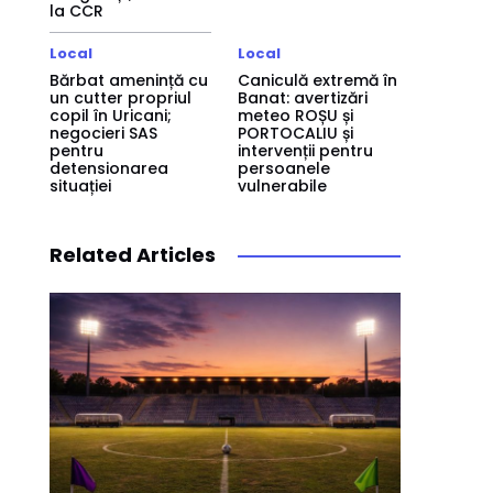
la CCR
Local
Local
Bărbat amenință cu
Caniculă extremă în
un cutter propriul
Banat: avertizări
copil în Uricani;
meteo ROȘU și
negocieri SAS
PORTOCALIU și
pentru
intervenții pentru
detensionarea
persoanele
situației
vulnerabile
Related Articles