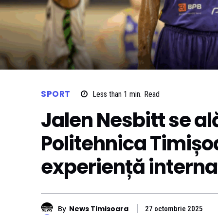
SPORT
Less than 1
min.
Read
Jalen Nesbitt se a
Politehnica Timiș
experiență interna
By
News Timisoara
27 octombrie 2025