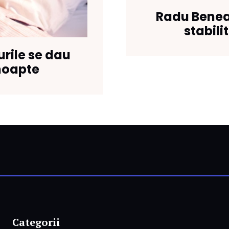
Radu Benea 
stabili
urile se dau
noapte
Categorii