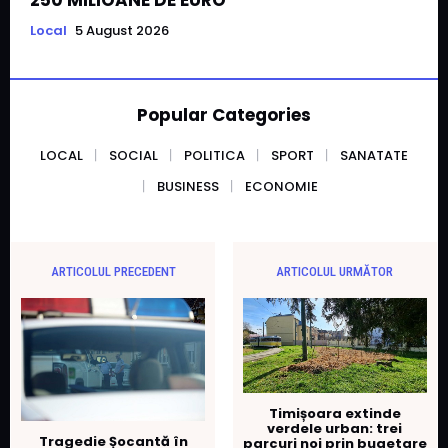
250 MILIOANE DE EURO
Local
5 August 2026
Popular Categories
LOCAL
SOCIAL
POLITICA
SPORT
SANATATE
BUSINESS
ECONOMIE
ARTICOLUL PRECEDENT
ARTICOLUL URMĂTOR
Timișoara extinde
verdele urban: trei
Tragedie Șocantă în
parcuri noi prin bugetare