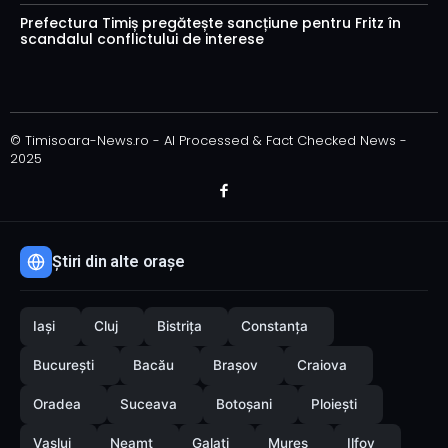
Prefectura Timiș pregătește sancțiune pentru Fritz în
scandalul conflictului de interese
© Timisoara-News.ro - AI Processed & Fact Checked News -
2025
Știri din alte orașe
Iași
Cluj
Bistrița
Constanța
București
Bacău
Brașov
Craiova
Oradea
Suceava
Botoșani
Ploiești
Vaslui
Neamț
Galați
Mureș
Ilfov