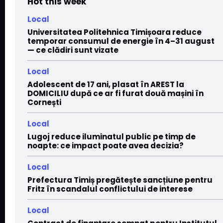
Hot this week
Local
Universitatea Politehnica Timișoara reduce
temporar consumul de energie în 4–31 august
— ce clădiri sunt vizate
Local
Adolescent de 17 ani, plasat în AREST la
DOMICILIU după ce ar fi furat două mașini în
Cornești
Local
Lugoj reduce iluminatul public pe timp de
noapte: ce impact poate avea decizia?
Local
Prefectura Timiș pregătește sancțiune pentru
Fritz în scandalul conflictului de interese
Local