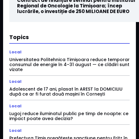
Contract de finanțare semnat pentru Institutul
Regional de Oncologie la Timișoara; încep
lucrările, o investiție de 250 MILIOANE DE EURO
Topics
Local
Universitatea Politehnica Timișoara reduce temporar
consumul de energie în 4–31 august — ce clădiri sunt
vizate
Local
Adolescent de 17 ani, plasat în AREST la DOMICILIU
după ce ar fi furat două mașini în Cornești
Local
Lugoj reduce iluminatul public pe timp de noapte: ce
impact poate avea decizia?
Local
Prefectura Timiș pregătește sancțiune pentru Fritz în