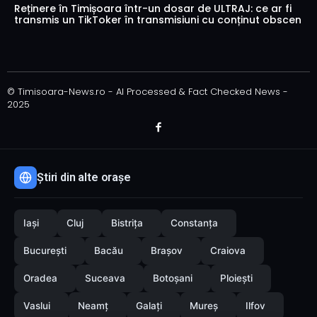
Reținere în Timișoara într-un dosar de ULTRAJ: ce ar fi
transmis un TikToker în transmisiuni cu conținut obscen
© Timisoara-News.ro - AI Processed & Fact Checked News -
2025
Știri din alte orașe
Iași
Cluj
Bistrița
Constanța
București
Bacău
Brașov
Craiova
Oradea
Suceava
Botoșani
Ploiești
Vaslui
Neamț
Galați
Mureș
Ilfov