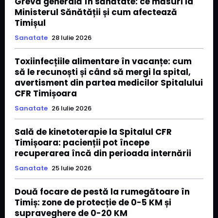
Grevă generală în sănătate: ce măsuri ia
Ministerul Sănătății și cum afectează
Timișul
Sanatate
28 Iulie 2026
Toxiinfecțiile alimentare în vacanțe: cum
să le recunoști și când să mergi la spital,
avertisment din partea medicilor Spitalului
CFR Timișoara
Sanatate
26 Iulie 2026
Sală de kinetoterapie la Spitalul CFR
Timișoara: pacienții pot începe
recuperarea încă din perioada internării
Sanatate
25 Iulie 2026
Două focare de pestă la rumegătoare în
Timiș: zone de protecție de 0-5 KM și
supraveghere de 0-20 KM