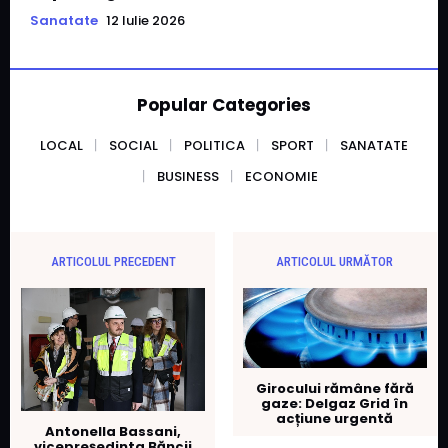
Sanatate
12 Iulie 2026
Popular Categories
LOCAL
SOCIAL
POLITICA
SPORT
SANATATE
BUSINESS
ECONOMIE
ARTICOLUL PRECEDENT
ARTICOLUL URMĂTOR
Girocului rămâne fără
gaze: Delgaz Grid în
acțiune urgentă
Antonella Bassani,
vicepreședinta Băncii