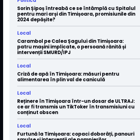
Politica
Sorin Șipoș întreabă ce se întâmplă cu Spitalul
pentru mari arși din Timișoara, promisiunile din
2024 depășite?
Local
Carambol pe Calea Șagului din Timișoara:
patru mașini implicate, o persoană rănită și
intervenții SMURD/IPJ
Local
Criză de apă în Timișoara: măsuri pentru
alimentarea în plin val de caniculă
Local
Reținere în Timișoara într-un dosar de ULTRAJ:
ce ar fi transmis un TikToker în transmisiuni cu
conținut obscen
Local
Furtună la Timișoara: copaci doborâți, panouri
smulse și intervenții ale pompierilor