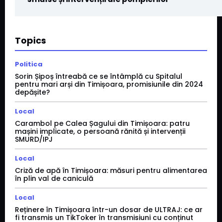
Topics
Politica
Sorin Șipoș întreabă ce se întâmplă cu Spitalul
pentru mari arși din Timișoara, promisiunile din 2024
depășite?
Local
Carambol pe Calea Șagului din Timișoara: patru
mașini implicate, o persoană rănită și intervenții
SMURD/IPJ
Local
Criză de apă în Timișoara: măsuri pentru alimentarea
în plin val de caniculă
Local
Reținere în Timișoara într-un dosar de ULTRAJ: ce ar
fi transmis un TikToker în transmisiuni cu conținut