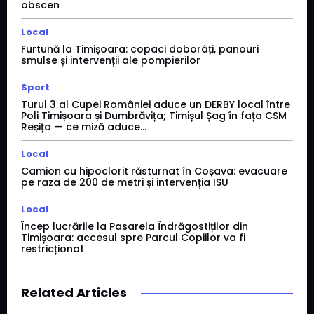
obscen
Local
Furtună la Timișoara: copaci doborâți, panouri
smulse și intervenții ale pompierilor
Sport
Turul 3 al Cupei României aduce un DERBY local între
Poli Timișoara și Dumbrăvița; Timișul Șag în fața CSM
Reșița — ce miză aduce...
Local
Camion cu hipoclorit răsturnat în Coșava: evacuare
pe raza de 200 de metri și intervenția ISU
Local
Încep lucrările la Pasarela Îndrăgostiților din
Timișoara: accesul spre Parcul Copiilor va fi
restricționat
Related Articles