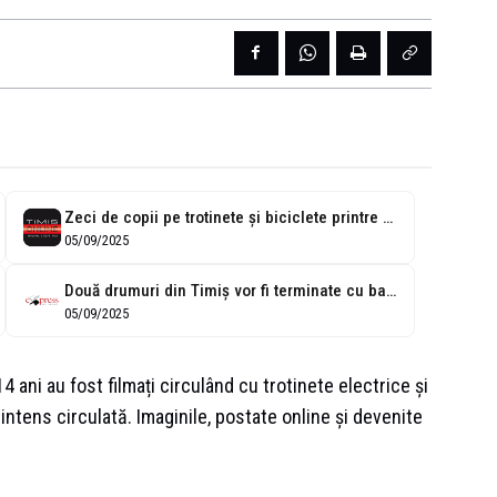
Zeci de copii pe trotinete și biciclete printre mașini, pe Calea Aradului...
05/09/2025
Două drumuri din Timiș vor fi terminate cu bani din credit, după...
05/09/2025
4 ani au fost filmați circulând cu trotinete electrice și
 intens circulată. Imaginile, postate online și devenite