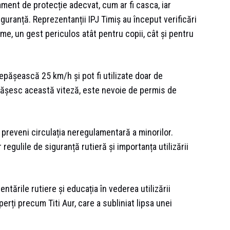
ipament de protecție adecvat, cum ar fi casca, iar
guranță. Reprezentanții IPJ Timiș au început verificări
isme, un gest periculos atât pentru copii, cât și pentru
depășească 25 km/h și pot fi utilizate doar de
epășesc această viteză, este nevoie de permis de
a preveni circulația neregulamentară a minorilor.
r regulile de siguranță rutieră și importanța utilizării
entările rutiere și educația în vederea utilizării
erți precum Titi Aur, care a subliniat lipsa unei