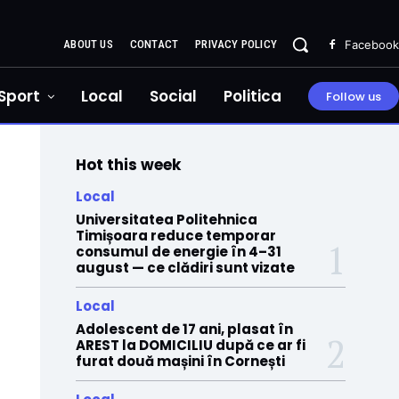
ABOUT US
CONTACT
PRIVACY POLICY
Facebook
Sport
Local
Social
Politica
Follow us
Hot this week
Local
Universitatea Politehnica
Timișoara reduce temporar
consumul de energie în 4–31
august — ce clădiri sunt vizate
Local
Adolescent de 17 ani, plasat în
AREST la DOMICILIU după ce ar fi
furat două mașini în Cornești