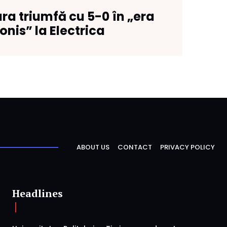
ara triumfă cu 5-0 în „era
onis” la Electrica
ABOUT US
CONTACT
PRIVACY POLICY
Headlines