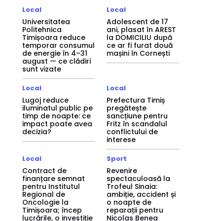
Local
Local
Universitatea
Adolescent de 17
Politehnica
ani, plasat în AREST
Timișoara reduce
la DOMICILIU după
temporar consumul
ce ar fi furat două
de energie în 4–31
mașini în Cornești
august — ce clădiri
sunt vizate
Local
Local
Lugoj reduce
Prefectura Timiș
iluminatul public pe
pregătește
timp de noapte: ce
sancțiune pentru
impact poate avea
Fritz în scandalul
decizia?
conflictului de
interese
Local
Sport
Contract de
Revenire
finanțare semnat
spectaculoasă la
pentru Institutul
Trofeul Sinaia:
Regional de
ambiție, accident și
Oncologie la
o noapte de
Timișoara; încep
reparații pentru
lucrările, o investiție
Nicolas Benea