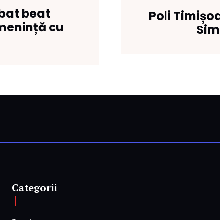
rbat beat
Poli Timișo
menință cu
Sim
Categorii