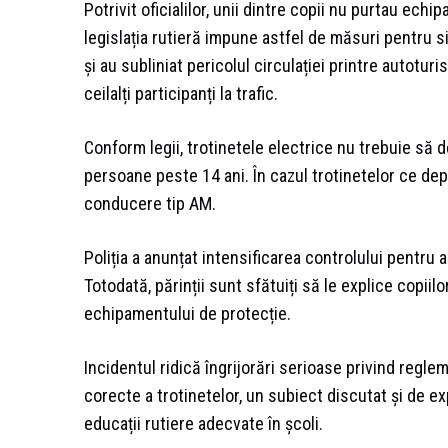
Potrivit oficialilor, unii dintre copii nu purtau ech
legislația rutieră impune astfel de măsuri pentru si
și au subliniat pericolul circulației printre autotur
ceilalți participanți la trafic.
Conform legii, trotinetele electrice nu trebuie să 
persoane peste 14 ani. În cazul trotinetelor ce d
conducere tip AM.
Poliția a anunțat intensificarea controlului pentru 
Totodată, părinții sunt sfătuiți să le explice copiilo
echipamentului de protecție.
Incidentul ridică îngrijorări serioase privind reglem
corecte a trotinetelor, un subiect discutat și de exp
educații rutiere adecvate în școli.