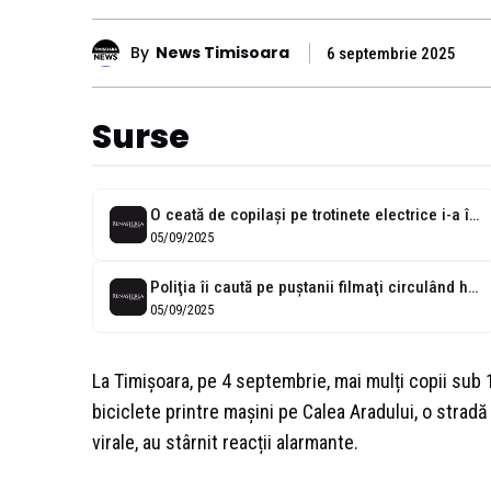
By
News Timisoara
6 septembrie 2025
Surse
O ceată de copilași pe trotinete electrice i-a îngrozit pe șoferii care...
05/09/2025
Poliţia îi caută pe puştanii filmaţi circulând haotic cu trotinetele pe un...
05/09/2025
La Timișoara, pe 4 septembrie, mai mulți copii sub 1
biciclete printre mașini pe Calea Aradului, o stradă
virale, au stârnit reacții alarmante.