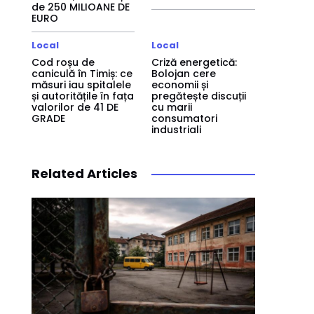
de 250 MILIOANE DE
EURO
Local
Local
Cod roșu de
Criză energetică:
caniculă în Timiș: ce
Bolojan cere
măsuri iau spitalele
economii și
și autoritățile în fața
pregătește discuții
valorilor de 41 DE
cu marii
GRADE
consumatori
industriali
Related Articles