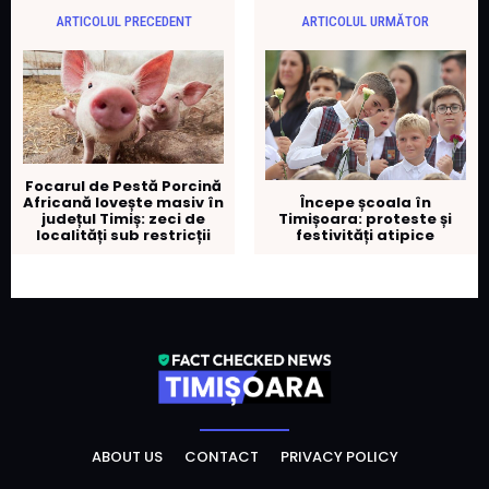
ARTICOLUL PRECEDENT
ARTICOLUL URMĂTOR
Focarul de Pestă Porcină
Africană lovește masiv în
Începe școala în
județul Timiș: zeci de
Timișoara: proteste și
localități sub restricții
festivități atipice
ABOUT US
CONTACT
PRIVACY POLICY