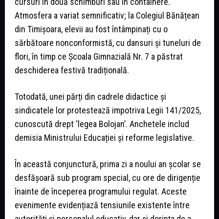
cursuri în două schimburi sau în containere.
Atmosfera a variat semnificativ; la Colegiul Bănățean
din Timișoara, elevii au fost întâmpinați cu o
sărbătoare nonconformistă, cu dansuri și tuneluri de
flori, în timp ce Școala Gimnazială Nr. 7 a păstrat
deschiderea festivă tradițională.
Totodată, unei părți din cadrele didactice și
sindicatele lor protestează impotriva Legii 141/2025,
cunoscută drept ‘legea Bolojan’. Anchetele includ
demisia Ministrului Educației și reforme legislative.
În această conjunctură, prima zi a noului an școlar se
desfășoară sub program special, cu ore de dirigenție
înainte de începerea programului regulat. Aceste
evenimente evidențiază tensiunile existente între
autorități și personalul educativ, dar și dorința de a