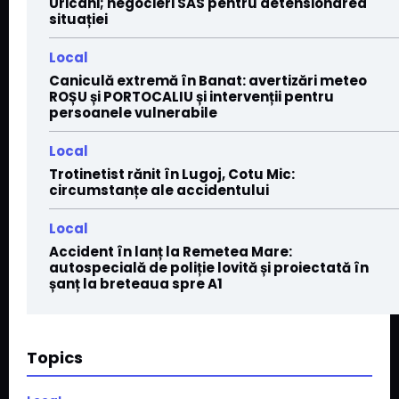
Uricani; negocieri SAS pentru detensionarea
situației
Local
Caniculă extremă în Banat: avertizări meteo
ROȘU și PORTOCALIU și intervenții pentru
persoanele vulnerabile
Local
Trotinetist rănit în Lugoj, Cotu Mic:
circumstanțe ale accidentului
Local
Accident în lanț la Remetea Mare:
autospecială de poliție lovită și proiectată în
șanț la breteaua spre A1
Topics