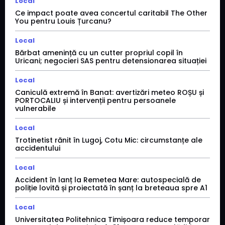
Local
Ce impact poate avea concertul caritabil The Other
You pentru Louis Țurcanu?
Local
Bărbat amenință cu un cutter propriul copil în
Uricani; negocieri SAS pentru detensionarea situației
Local
Caniculă extremă în Banat: avertizări meteo ROȘU și
PORTOCALIU și intervenții pentru persoanele
vulnerabile
Local
Trotinetist rănit în Lugoj, Cotu Mic: circumstanțe ale
accidentului
Local
Accident în lanț la Remetea Mare: autospecială de
poliție lovită și proiectată în șanț la breteaua spre A1
Local
Universitatea Politehnica Timișoara reduce temporar