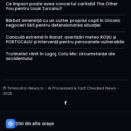
Ce impact poate avea concertul caritabil The Other
You pentru Louis Țurcanu?
Bărbat amenință cu un cutter propriul copil în Uricani;
negocieri SAS pentru detensionarea situației
Caniculă extremă în Banat: avertizări meteo ROȘU și
PORTOCALIU și intervenții pentru persoanele vulnerabile
Trotinetist rănit în Lugoj, Cotu Mic: circumstanțe ale
accidentului
© Timisoara-News.ro - AI Processed & Fact Checked News -
2025
Știri din alte orașe