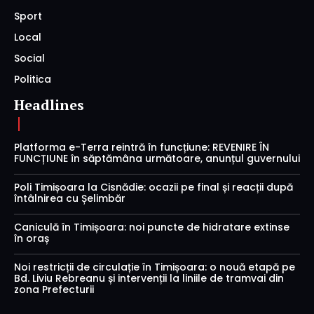
Sport
Local
Social
Politica
Headlines
Platforma e-Terra reintră în funcțiune: REVENIRE ÎN
FUNCȚIUNE în săptămâna următoare, anunțul guvernului
Poli Timișoara la Cisnădie: ocazii pe final și reacții după
întâlnirea cu Șelimbăr
Caniculă în Timișoara: noi puncte de hidratare extinse
în oraș
Noi restricții de circulație în Timișoara: o nouă etapă pe
Bd. Liviu Rebreanu și intervenții la liniile de tramvai din
zona Prefecturii