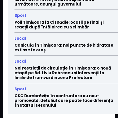
următoare, anunțul guvernului
Sport
Poli Timișoara la Cisnădie: ocazii pe final și
reacții după întâlnirea cu Șelimbăr
Local
Caniculă în Timișoara: noi puncte de hidratare
extinse în oraș
Local
Noi restricții de circulație în Timișoara: o nouă
etapă pe Bd. Liviu Rebreanu și intervenții la
liniile de tramvai din zona Prefecturii
Sport
CSC Dumbrăvița în confruntare cu nou-
promovată: detaliul care poate face diferența
în startul sezonului