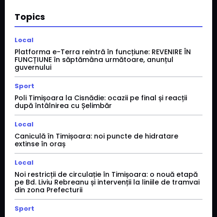
Topics
Local
Platforma e-Terra reintră în funcțiune: REVENIRE ÎN
FUNCȚIUNE în săptămâna următoare, anunțul
guvernului
Sport
Poli Timișoara la Cisnădie: ocazii pe final și reacții
după întâlnirea cu Șelimbăr
Local
Caniculă în Timișoara: noi puncte de hidratare
extinse în oraș
Local
Noi restricții de circulație în Timișoara: o nouă etapă
pe Bd. Liviu Rebreanu și intervenții la liniile de tramvai
din zona Prefecturii
Sport