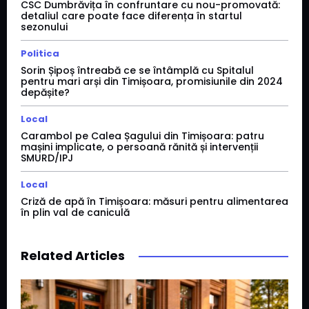
CSC Dumbrăvița în confruntare cu nou-promovată:
detaliul care poate face diferența în startul
sezonului
Politica
Sorin Șipoș întreabă ce se întâmplă cu Spitalul
pentru mari arși din Timișoara, promisiunile din 2024
depășite?
Local
Carambol pe Calea Șagului din Timișoara: patru
mașini implicate, o persoană rănită și intervenții
SMURD/IPJ
Local
Criză de apă în Timișoara: măsuri pentru alimentarea
în plin val de caniculă
Related Articles