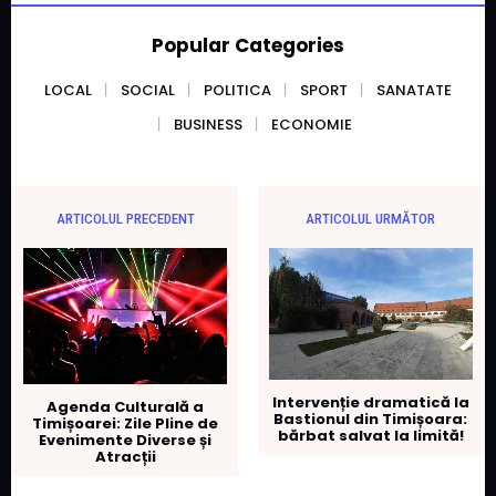
Popular Categories
LOCAL
SOCIAL
POLITICA
SPORT
SANATATE
BUSINESS
ECONOMIE
ARTICOLUL PRECEDENT
ARTICOLUL URMĂTOR
Intervenție dramatică la
Agenda Culturală a
Bastionul din Timișoara:
Timișoarei: Zile Pline de
bărbat salvat la limită!
Evenimente Diverse și
Atracții