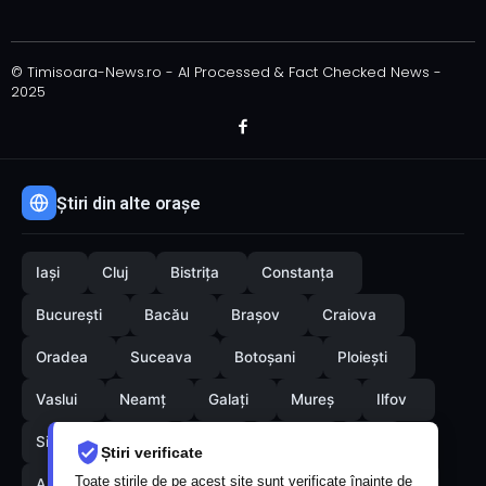
© Timisoara-News.ro - AI Processed & Fact Checked News -
2025
Știri din alte orașe
Iași
Cluj
Bistrița
Constanța
București
Bacău
Brașov
Craiova
Oradea
Suceava
Botoșani
Ploiești
Vaslui
Neamț
Galați
Mureș
Ilfov
Sibiu
Arad
Alba
Tulcea
Olt
Știri verificate
Toate știrile de pe acest site sunt verificate înainte de
Arges
Maramures
Vrancea
Satumare