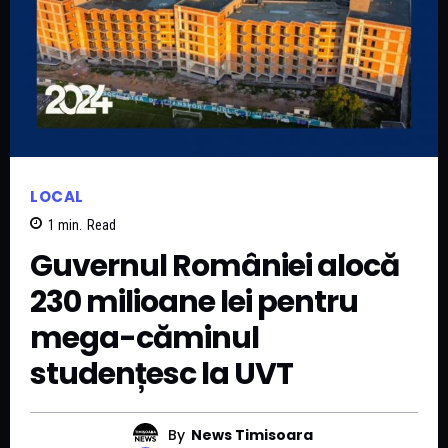
LOCAL
1
min.
Read
Guvernul României alocă
230 milioane lei pentru
mega-căminul
studențesc la UVT
By
News Timisoara