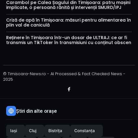
Carambol pe Calea Șagului din Timișoara: patru mașini
implicate, o persoană rănită și intervenții SMURD/IPJ
Criză de apă în Timișoara: măsuri pentru alimentarea în
plin val de caniculă
Reținere în Timișoara într-un dosar de ULTRAJ: ce ar fi
transmis un TikToker în transmisiuni cu conținut obscen
© Timisoara-News.ro - AI Processed & Fact Checked News -
2025
Știri din alte orașe
Iași
Cluj
Bistrița
Constanța