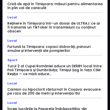
Criză de apă în Timișoara: măsuri pentru alimentarea
în plin val de caniculă
Local
Reținere în Timișoara într-un dosar de ULTRAJ: ce ar
fi transmis un TikToker în transmisiuni cu conținut
obscen
Local
Furtună la Timișoara: copaci doborâți, panouri
smulse și intervenții ale pompierilor
Sport
Turul 3 al Cupei României aduce un DERBY local între
Poli Timișoara și Dumbrăvița; Timișul Șag în fața CSM
Reșița — ce miză aduce...
Local
Camion cu hipoclorit răsturnat în Coșava: evacuare
pe raza de 200 de metri și intervenția ISU
Local
Încep lucrările la Pasarela Îndrăgostiților din