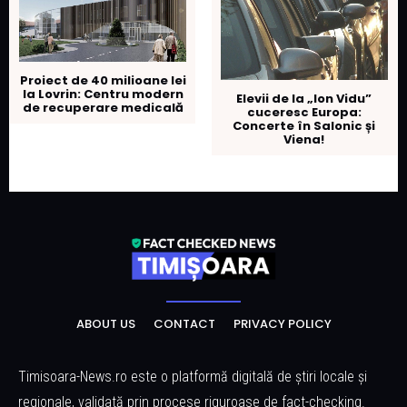
Proiect de 40 milioane lei
la Lovrin: Centru modern
Elevii de la „Ion Vidu”
de recuperare medicală
cuceresc Europa:
Concerte în Salonic și
Viena!
ABOUT US
CONTACT
PRIVACY POLICY
Timisoara-News.ro este o platformă digitală de știri locale și
regionale, validată prin procese riguroase de fact-checking.