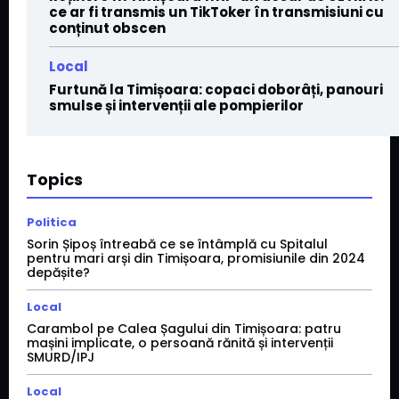
ce ar fi transmis un TikToker în transmisiuni cu
conținut obscen
Local
Furtună la Timișoara: copaci doborâți, panouri
smulse și intervenții ale pompierilor
Topics
Politica
Sorin Șipoș întreabă ce se întâmplă cu Spitalul
pentru mari arși din Timișoara, promisiunile din 2024
depășite?
Local
Carambol pe Calea Șagului din Timișoara: patru
mașini implicate, o persoană rănită și intervenții
SMURD/IPJ
Local