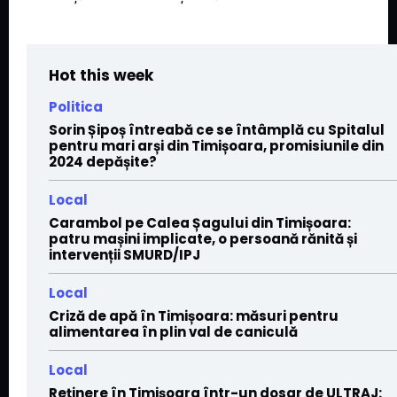
Hot this week
Politica
Sorin Șipoș întreabă ce se întâmplă cu Spitalul
pentru mari arși din Timișoara, promisiunile din
2024 depășite?
Local
Carambol pe Calea Șagului din Timișoara:
patru mașini implicate, o persoană rănită și
intervenții SMURD/IPJ
Local
Criză de apă în Timișoara: măsuri pentru
alimentarea în plin val de caniculă
Local
Reținere în Timișoara într-un dosar de ULTRAJ: