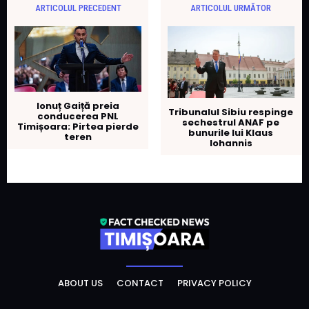
ARTICOLUL PRECEDENT
ARTICOLUL URMĂTOR
Ionuț Gaiță preia
Tribunalul Sibiu respinge
conducerea PNL
sechestrul ANAF pe
Timișoara: Pirtea pierde
bunurile lui Klaus
teren
Iohannis
ABOUT US
CONTACT
PRIVACY POLICY