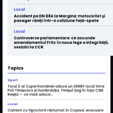
Local
Accident pe DN 68A la Margina: motociclist și
pasager răniți într-o coliziune față-spate
Local
Controverse parlamentare: ce ascunde
amendamentul Fritz în noua lege a integrității,
sesizări la CCR
Topics
Sport
Turul 3 al Cupei României aduce un DERBY local între
Poli Timișoara și Dumbrăvița; Timișul Șag în fața CSM
Reșița — ce miză aduce...
Local
Camion cu hipoclorit răsturnat în Coșava: evacuare