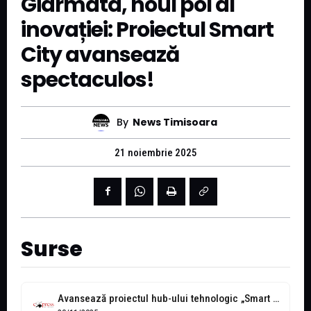
Giarmata, noul pol al
inovației: Proiectul Smart
City avansează
spectaculos!
By
News Timisoara
21 noiembrie 2025
Surse
Avansează proiectul hub-ului tehnologic „Smart City” din Giarmata