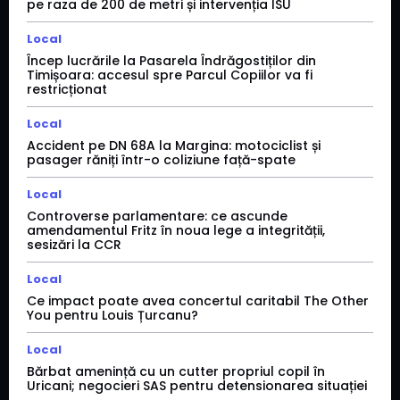
pe raza de 200 de metri și intervenția ISU
Local
Încep lucrările la Pasarela Îndrăgostiților din
Timișoara: accesul spre Parcul Copiilor va fi
restricționat
Local
Accident pe DN 68A la Margina: motociclist și
pasager răniți într-o coliziune față-spate
Local
Controverse parlamentare: ce ascunde
amendamentul Fritz în noua lege a integrității,
sesizări la CCR
Local
Ce impact poate avea concertul caritabil The Other
You pentru Louis Țurcanu?
Local
Bărbat amenință cu un cutter propriul copil în
Uricani; negocieri SAS pentru detensionarea situației