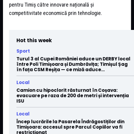
pentru Timiș către innovare națională și
competitivitate economică prin tehnologie.
Hot this week
Sport
Turul 3 al Cupei României aduce un DERBY local
între Poli Timișoara și Dumbrăvița; Timișul Șag
în fața CSM Reșița — ce miză aduce...
Local
Camion cu hipoclorit răsturnat în Coșava:
evacuare pe raza de 200 de metri și intervenția
ISU
Local
Încep lucrările la Pasarela Îndrăgostiților din
Timișoara: accesul spre Parcul Copiilor va fi
restricționat