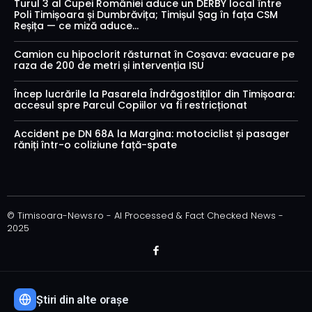
Turul 3 al Cupei României aduce un DERBY local între
Poli Timișoara și Dumbrăvița; Timișul Șag în fața CSM
Reșița — ce miză aduce...
Camion cu hipoclorit răsturnat în Coșava: evacuare pe
raza de 200 de metri și intervenția ISU
Încep lucrările la Pasarela Îndrăgostiților din Timișoara:
accesul spre Parcul Copiilor va fi restricționat
Accident pe DN 68A la Margina: motociclist și pasager
răniți într-o coliziune față-spate
© Timisoara-News.ro - AI Processed & Fact Checked News -
2025
Știri din alte orașe